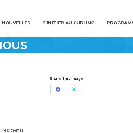
NOUVELLES
S’INITIER AU CURLING
PROGRAMM
-NOUS
Share this image
Partager
Partager
sur
sur
Facebook
X
Press themes