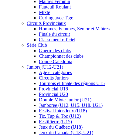
Maîtres Féminin
Fauteuil Roulant
Mixte
Curling avec Tige
Circuits Provinciaux
Hommes, Femmes, Senior et Maîtres
Finale du circuit
Classement officiel
Série Club
Guerre des clubs
Championnat des clubs
Coupe Caledonia
Juniors (U12-U21)
Âge et catégories
Circuits Juniors
Tournois et finale des régions U15
Provincial U18
Provincial U20
Double Mixte Junior (U21)
Jamboree (U12, U15, U18, U21)
Festival Inter-Jeux (U18)
Tic, Tap & Toc (U12)
FestiPierre (U15)
Jeux du Québec (U18)
Jeux du Canada (U18, U21)