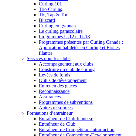
Curling 101
Trio Curling
Tic, Tap & Toc
Blizzard
Curling en gymnase
Le curling parascolaire
Programmes U-12 et U-18
Programmes présentés par Curling Canada :
Application habiletés en Curling et Étoiles
filantes
Services pour les clubs
Accompagnement aux clubs
Construire un club de curling
Levées de fonds
Outils de développement
Entretien des glaces
Reconnaissance
Assurances
Programmes de subventions
Autres ressources
Formations d’entraîneur
Entraîneur de Club Jeunesse
Entraîneur de Club
Entraîneur de Compétition-Introduction
Entraîneur de Compétition-Développement