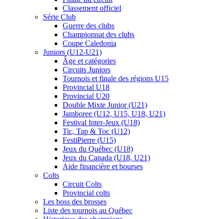
Classement officiel
Série Club
Guerre des clubs
Championnat des clubs
Coupe Caledonia
Juniors (U12-U21)
Âge et catégories
Circuits Juniors
Tournois et finale des régions U15
Provincial U18
Provincial U20
Double Mixte Junior (U21)
Jamboree (U12, U15, U18, U21)
Festival Inter-Jeux (U18)
Tic, Tap & Toc (U12)
FestiPierre (U15)
Jeux du Québec (U18)
Jeux du Canada (U18, U21)
Aide financière et bourses
Colts
Circuit Colts
Provincial colts
Les boss des brosses
Liste des tournois au Québec