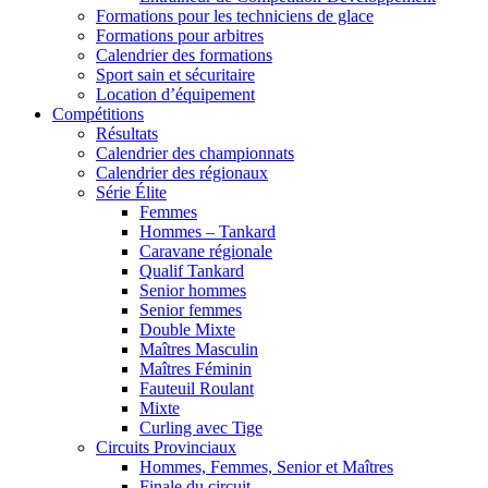
Formations pour les techniciens de glace
Formations pour arbitres
Calendrier des formations
Sport sain et sécuritaire
Location d’équipement
Compétitions
Résultats
Calendrier des championnats
Calendrier des régionaux
Série Élite
Femmes
Hommes – Tankard
Caravane régionale
Qualif Tankard
Senior hommes
Senior femmes
Double Mixte
Maîtres Masculin
Maîtres Féminin
Fauteuil Roulant
Mixte
Curling avec Tige
Circuits Provinciaux
Hommes, Femmes, Senior et Maîtres
Finale du circuit