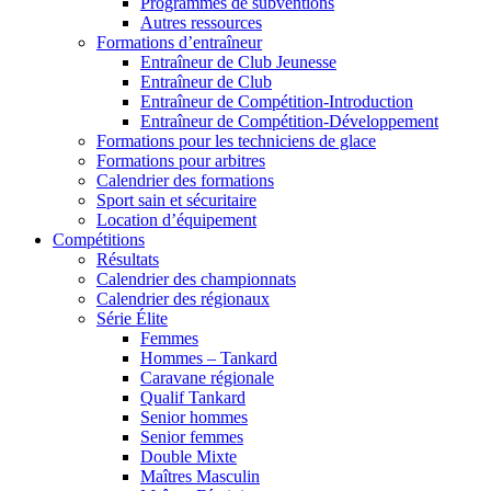
Programmes de subventions
Autres ressources
Formations d’entraîneur
Entraîneur de Club Jeunesse
Entraîneur de Club
Entraîneur de Compétition-Introduction
Entraîneur de Compétition-Développement
Formations pour les techniciens de glace
Formations pour arbitres
Calendrier des formations
Sport sain et sécuritaire
Location d’équipement
Compétitions
Résultats
Calendrier des championnats
Calendrier des régionaux
Série Élite
Femmes
Hommes – Tankard
Caravane régionale
Qualif Tankard
Senior hommes
Senior femmes
Double Mixte
Maîtres Masculin