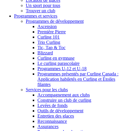
Location de glaces
Un sport pour tous
Trouver un club
Programmes et services
Programmes de développement
Ascension
Première Pierre
Curling 101
Trio Curling
Tic, Tap & Toc
Blizzard
Curling en gymnase
Le curling parascolaire
Programmes U-12 et U-18
Programmes présentés par Curling Canada :
Application habiletés en Curling et Étoiles
filantes
Services pour les clubs
Accompagnement aux clubs
Construire un club de curling
Levées de fonds
Outils de développement
Entretien des glaces
Reconnaissance
Assurances