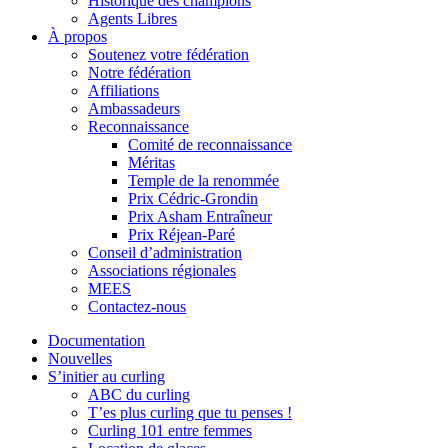
Historique des champions
Agents Libres
À propos
Soutenez votre fédération
Notre fédération
Affiliations
Ambassadeurs
Reconnaissance
Comité de reconnaissance
Méritas
Temple de la renommée
Prix Cédric-Grondin
Prix Asham Entraîneur
Prix Réjean-Paré
Conseil d’administration
Associations régionales
MEES
Contactez-nous
Documentation
Nouvelles
S’initier au curling
ABC du curling
T’es plus curling que tu penses !
Curling 101 entre femmes