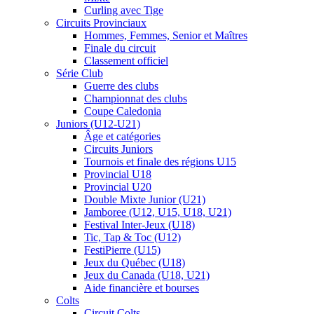
Curling avec Tige
Circuits Provinciaux
Hommes, Femmes, Senior et Maîtres
Finale du circuit
Classement officiel
Série Club
Guerre des clubs
Championnat des clubs
Coupe Caledonia
Juniors (U12-U21)
Âge et catégories
Circuits Juniors
Tournois et finale des régions U15
Provincial U18
Provincial U20
Double Mixte Junior (U21)
Jamboree (U12, U15, U18, U21)
Festival Inter-Jeux (U18)
Tic, Tap & Toc (U12)
FestiPierre (U15)
Jeux du Québec (U18)
Jeux du Canada (U18, U21)
Aide financière et bourses
Colts
Circuit Colts