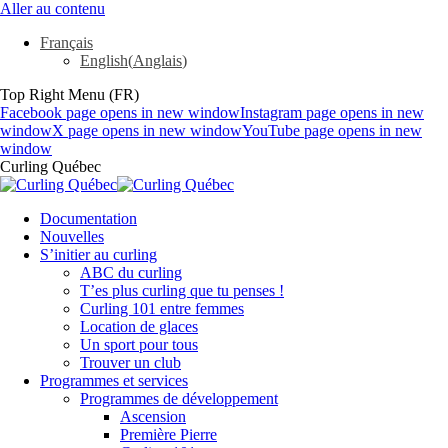
Aller au contenu
Français
English
(
Anglais
)
Top Right Menu (FR)
Facebook page opens in new window
Instagram page opens in new
window
X page opens in new window
YouTube page opens in new
window
Curling Québec
Documentation
Nouvelles
S’initier au curling
ABC du curling
T’es plus curling que tu penses !
Curling 101 entre femmes
Location de glaces
Un sport pour tous
Trouver un club
Programmes et services
Programmes de développement
Ascension
Première Pierre