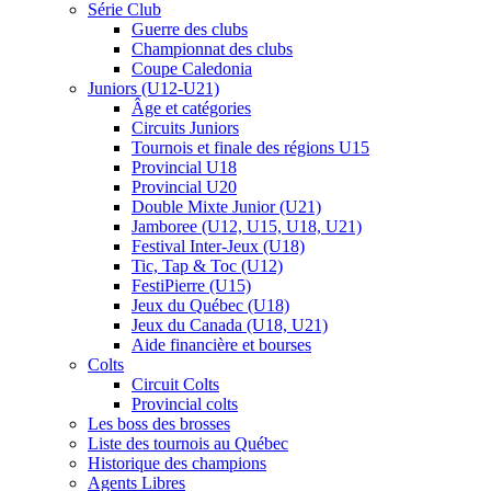
Série Club
Guerre des clubs
Championnat des clubs
Coupe Caledonia
Juniors (U12-U21)
Âge et catégories
Circuits Juniors
Tournois et finale des régions U15
Provincial U18
Provincial U20
Double Mixte Junior (U21)
Jamboree (U12, U15, U18, U21)
Festival Inter-Jeux (U18)
Tic, Tap & Toc (U12)
FestiPierre (U15)
Jeux du Québec (U18)
Jeux du Canada (U18, U21)
Aide financière et bourses
Colts
Circuit Colts
Provincial colts
Les boss des brosses
Liste des tournois au Québec
Historique des champions
Agents Libres