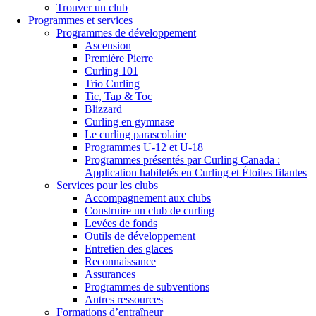
Trouver un club
Programmes et services
Programmes de développement
Ascension
Première Pierre
Curling 101
Trio Curling
Tic, Tap & Toc
Blizzard
Curling en gymnase
Le curling parascolaire
Programmes U-12 et U-18
Programmes présentés par Curling Canada :
Application habiletés en Curling et Étoiles filantes
Services pour les clubs
Accompagnement aux clubs
Construire un club de curling
Levées de fonds
Outils de développement
Entretien des glaces
Reconnaissance
Assurances
Programmes de subventions
Autres ressources
Formations d’entraîneur