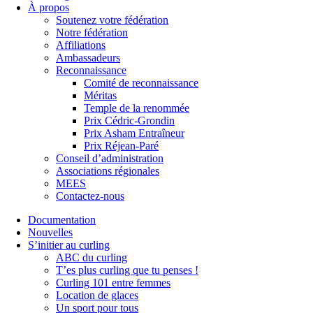
À propos
Soutenez votre fédération
Notre fédération
Affiliations
Ambassadeurs
Reconnaissance
Comité de reconnaissance
Méritas
Temple de la renommée
Prix Cédric-Grondin
Prix Asham Entraîneur
Prix Réjean-Paré
Conseil d’administration
Associations régionales
MEES
Contactez-nous
Documentation
Nouvelles
S’initier au curling
ABC du curling
T’es plus curling que tu penses !
Curling 101 entre femmes
Location de glaces
Un sport pour tous