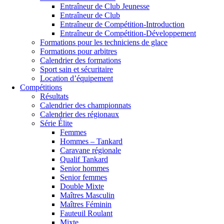
Entraîneur de Club Jeunesse
Entraîneur de Club
Entraîneur de Compétition-Introduction
Entraîneur de Compétition-Développement
Formations pour les techniciens de glace
Formations pour arbitres
Calendrier des formations
Sport sain et sécuritaire
Location d’équipement
Compétitions
Résultats
Calendrier des championnats
Calendrier des régionaux
Série Élite
Femmes
Hommes – Tankard
Caravane régionale
Qualif Tankard
Senior hommes
Senior femmes
Double Mixte
Maîtres Masculin
Maîtres Féminin
Fauteuil Roulant
Mixte