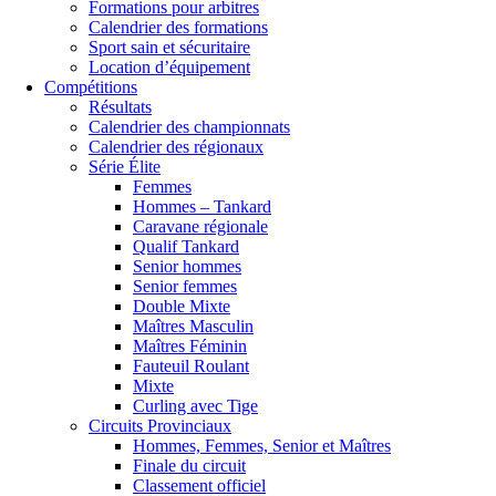
Formations pour arbitres
Calendrier des formations
Sport sain et sécuritaire
Location d’équipement
Compétitions
Résultats
Calendrier des championnats
Calendrier des régionaux
Série Élite
Femmes
Hommes – Tankard
Caravane régionale
Qualif Tankard
Senior hommes
Senior femmes
Double Mixte
Maîtres Masculin
Maîtres Féminin
Fauteuil Roulant
Mixte
Curling avec Tige
Circuits Provinciaux
Hommes, Femmes, Senior et Maîtres
Finale du circuit
Classement officiel