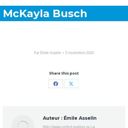
McKayla Busch
Par
Émile Asselin
5 novembre 2025
Share this post
Partager
Partager
sur
sur
Facebook
X
Auteur :
Émile Asselin
http://www.curling-quebec.qc.ca