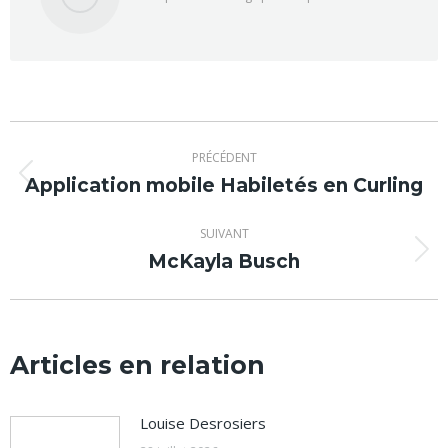
Navigation
PRÉCÉDENT
article
Application mobile Habiletés en Curling
Article
précédent
:
SUIVANT
McKayla Busch
Article
suivant
:
Articles en relation
Louise Desrosiers