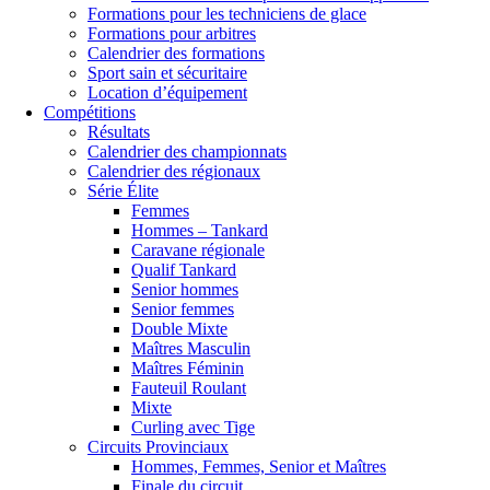
Formations pour les techniciens de glace
Formations pour arbitres
Calendrier des formations
Sport sain et sécuritaire
Location d’équipement
Compétitions
Résultats
Calendrier des championnats
Calendrier des régionaux
Série Élite
Femmes
Hommes – Tankard
Caravane régionale
Qualif Tankard
Senior hommes
Senior femmes
Double Mixte
Maîtres Masculin
Maîtres Féminin
Fauteuil Roulant
Mixte
Curling avec Tige
Circuits Provinciaux
Hommes, Femmes, Senior et Maîtres
Finale du circuit