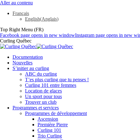
Aller au contenu
Français
English
(
Anglais
)
Top Right Menu (FR)
Facebook page opens in new window
Instagram page opens in new w
Curling Québec
Documentation
Nouvelles
S’initier au curling
ABC du curling
T’es plus curling que tu penses !
Curling 101 entre femmes
Location de glaces
Un sport pour tous
Trouver un club
Programmes et services
Programmes de développement
Ascension
Première Pierre
Curling 101
Trio Curling