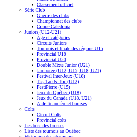
Classement officiel
Série Club
Guerre des clubs
Championnat des clubs
Coupe Caledonia
Juniors (U12-U21)
Âge et catégories
Circuits Juniors
Tournois et finale des régions U15
Provincial U18
Provincial U20
Double Mixte Junior (U21)
Jamboree (U12, U15, U18, U21)
Festival Inter-Jeux (U18)
Tic, Tap & Toc (U12)
FestiPierre (U15)
Jeux du Québec (U18)
Jeux du Canada (U18, U21)
Aide financière et bourses
Colts
Circuit Colts
Provincial colts
Les boss des brosses
Liste des tournois au Québec
Historique des champions