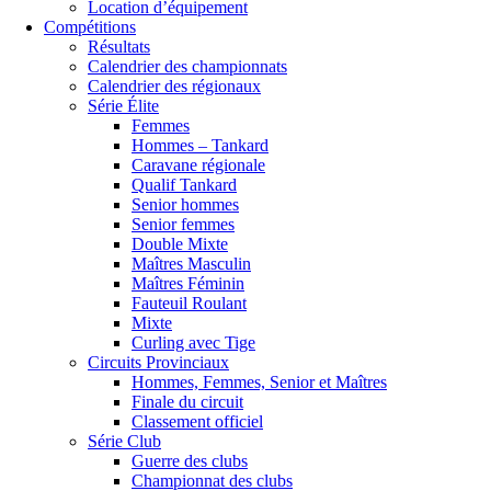
Location d’équipement
Compétitions
Résultats
Calendrier des championnats
Calendrier des régionaux
Série Élite
Femmes
Hommes – Tankard
Caravane régionale
Qualif Tankard
Senior hommes
Senior femmes
Double Mixte
Maîtres Masculin
Maîtres Féminin
Fauteuil Roulant
Mixte
Curling avec Tige
Circuits Provinciaux
Hommes, Femmes, Senior et Maîtres
Finale du circuit
Classement officiel
Série Club
Guerre des clubs
Championnat des clubs