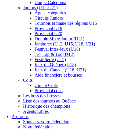
Coupe Caledonia
Juniors (U12-U21)
Âge et catégories
Circuits Juniors
Tournois et finale des régions U15
Provincial U18
Provincial U20
Double Mixte Junior (U21)
Jamboree (U12, U15, U18, U21)
Festival Inter-Jeux (U18)
Tic, Tap & Toc (U12)
FestiPierre (U15)
Jeux du Québec (U18)
Jeux du Canada (U18, U21)
Aide financière et bourses
Colts
Circuit Colts
Provincial colts
Les boss des brosses
Liste des tournois au Québec
Historique des champions
Agents Libres
À propos
Soutenez votre fédération
Notre fédération