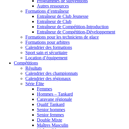
Programmes de subventions
Autres ressources
Formations d’entraîneur
Entraîneur de Club Jeunesse
Entraîneur de Club
Entraîneur de Compétition-Introduction
Entraîneur de Compétition-Développement
Formations pour les techniciens de glace
Formations pour arbitres
Calendrier des formations
Sport sain et sécuritaire
Location d’équipement
Compétitions
Résultats
Calendrier des championnats
Calendrier des régionaux
Série Élite
Femmes
Hommes – Tankard
Caravane régionale
Qualif Tankard
Senior hommes
Senior femmes
Double Mixte
Maîtres Masculin