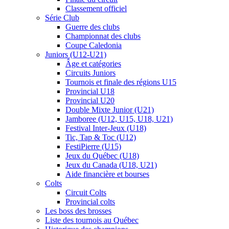
Classement officiel
Série Club
Guerre des clubs
Championnat des clubs
Coupe Caledonia
Juniors (U12-U21)
Âge et catégories
Circuits Juniors
Tournois et finale des régions U15
Provincial U18
Provincial U20
Double Mixte Junior (U21)
Jamboree (U12, U15, U18, U21)
Festival Inter-Jeux (U18)
Tic, Tap & Toc (U12)
FestiPierre (U15)
Jeux du Québec (U18)
Jeux du Canada (U18, U21)
Aide financière et bourses
Colts
Circuit Colts
Provincial colts
Les boss des brosses
Liste des tournois au Québec