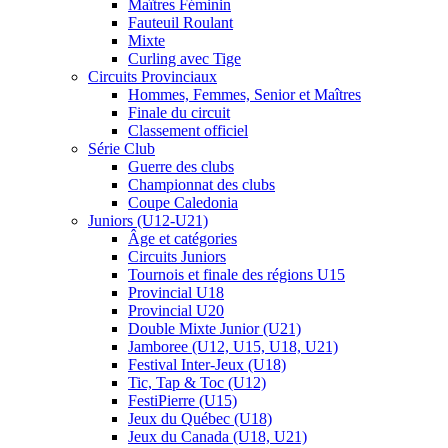
Maîtres Féminin
Fauteuil Roulant
Mixte
Curling avec Tige
Circuits Provinciaux
Hommes, Femmes, Senior et Maîtres
Finale du circuit
Classement officiel
Série Club
Guerre des clubs
Championnat des clubs
Coupe Caledonia
Juniors (U12-U21)
Âge et catégories
Circuits Juniors
Tournois et finale des régions U15
Provincial U18
Provincial U20
Double Mixte Junior (U21)
Jamboree (U12, U15, U18, U21)
Festival Inter-Jeux (U18)
Tic, Tap & Toc (U12)
FestiPierre (U15)
Jeux du Québec (U18)
Jeux du Canada (U18, U21)