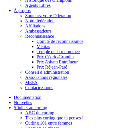
Historique des champions
Agents Libres
À propos
Soutenez votre fédération
Notre fédération
Affiliations
Ambassadeurs
Reconnaissance
Comité de reconnaissance
Méritas
Temple de la renommée
Prix Cédric-Grondin
Prix Asham Entraîneur
Prix Réjean-Paré
Conseil d’administration
Associations régionales
MEES
Contactez-nous
Documentation
Nouvelles
S’initier au curling
ABC du curling
T’es plus curling que tu penses !
Curling 101 entre femmes