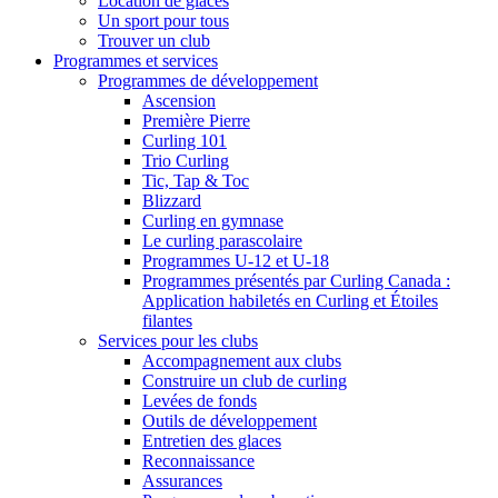
Location de glaces
Un sport pour tous
Trouver un club
Programmes et services
Programmes de développement
Ascension
Première Pierre
Curling 101
Trio Curling
Tic, Tap & Toc
Blizzard
Curling en gymnase
Le curling parascolaire
Programmes U-12 et U-18
Programmes présentés par Curling Canada :
Application habiletés en Curling et Étoiles
filantes
Services pour les clubs
Accompagnement aux clubs
Construire un club de curling
Levées de fonds
Outils de développement
Entretien des glaces
Reconnaissance
Assurances