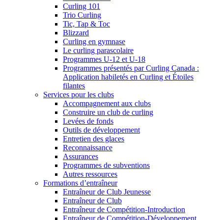
Curling 101
Trio Curling
Tic, Tap & Toc
Blizzard
Curling en gymnase
Le curling parascolaire
Programmes U-12 et U-18
Programmes présentés par Curling Canada :
Application habiletés en Curling et Étoiles
filantes
Services pour les clubs
Accompagnement aux clubs
Construire un club de curling
Levées de fonds
Outils de développement
Entretien des glaces
Reconnaissance
Assurances
Programmes de subventions
Autres ressources
Formations d’entraîneur
Entraîneur de Club Jeunesse
Entraîneur de Club
Entraîneur de Compétition-Introduction
Entraîneur de Compétition-Développement