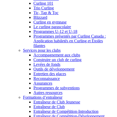
Curling 101
Trio Curling
Tic, Tap & Toc
Blizzard
Curling en gymnase
Le curling parascolaire
Programmes U-12 et U-18
Programmes présentés par Curling Canada :
Application habiletés en Curling et Étoiles
filantes
Services pour les clubs
Accompagnement aux clubs
Construire un club de curling
Levées de fonds
Outils de développement
Entretien des glaces
Reconnaissance
Assurances
Programmes de subventions
Autres ressources
Formations d’entraîneur
Entraîneur de Club Jeunesse
Entraîneur de Club
Entraîneur de Compétition-Introduction
Entraîneur de Compétition-Développement