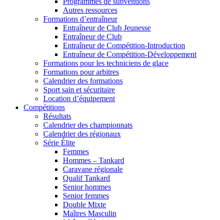
Programmes de subventions
Autres ressources
Formations d’entraîneur
Entraîneur de Club Jeunesse
Entraîneur de Club
Entraîneur de Compétition-Introduction
Entraîneur de Compétition-Développement
Formations pour les techniciens de glace
Formations pour arbitres
Calendrier des formations
Sport sain et sécuritaire
Location d’équipement
Compétitions
Résultats
Calendrier des championnats
Calendrier des régionaux
Série Élite
Femmes
Hommes – Tankard
Caravane régionale
Qualif Tankard
Senior hommes
Senior femmes
Double Mixte
Maîtres Masculin