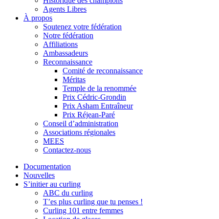
Historique des champions
Agents Libres
À propos
Soutenez votre fédération
Notre fédération
Affiliations
Ambassadeurs
Reconnaissance
Comité de reconnaissance
Méritas
Temple de la renommée
Prix Cédric-Grondin
Prix Asham Entraîneur
Prix Réjean-Paré
Conseil d’administration
Associations régionales
MEES
Contactez-nous
Documentation
Nouvelles
S’initier au curling
ABC du curling
T’es plus curling que tu penses !
Curling 101 entre femmes