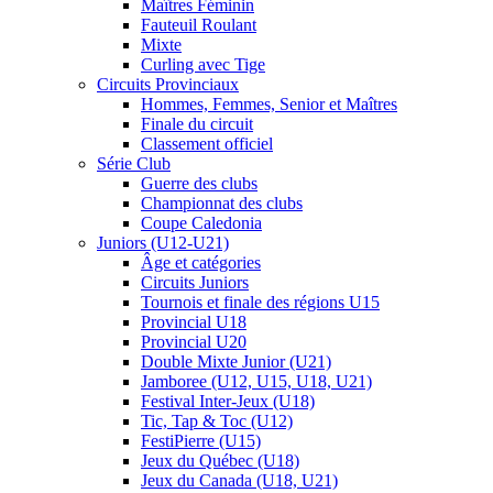
Maîtres Féminin
Fauteuil Roulant
Mixte
Curling avec Tige
Circuits Provinciaux
Hommes, Femmes, Senior et Maîtres
Finale du circuit
Classement officiel
Série Club
Guerre des clubs
Championnat des clubs
Coupe Caledonia
Juniors (U12-U21)
Âge et catégories
Circuits Juniors
Tournois et finale des régions U15
Provincial U18
Provincial U20
Double Mixte Junior (U21)
Jamboree (U12, U15, U18, U21)
Festival Inter-Jeux (U18)
Tic, Tap & Toc (U12)
FestiPierre (U15)
Jeux du Québec (U18)
Jeux du Canada (U18, U21)