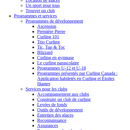
Location de glaces
Un sport pour tous
Trouver un club
Programmes et services
Programmes de développement
Ascension
Première Pierre
Curling 101
Trio Curling
Tic, Tap & Toc
Blizzard
Curling en gymnase
Le curling parascolaire
Programmes U-12 et U-18
Programmes présentés par Curling Canada :
Application habiletés en Curling et Étoiles
filantes
Services pour les clubs
Accompagnement aux clubs
Construire un club de curling
Levées de fonds
Outils de développement
Entretien des glaces
Reconnaissance
Assurances