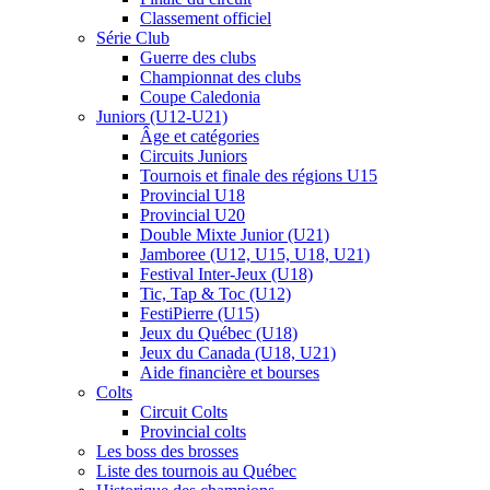
Classement officiel
Série Club
Guerre des clubs
Championnat des clubs
Coupe Caledonia
Juniors (U12-U21)
Âge et catégories
Circuits Juniors
Tournois et finale des régions U15
Provincial U18
Provincial U20
Double Mixte Junior (U21)
Jamboree (U12, U15, U18, U21)
Festival Inter-Jeux (U18)
Tic, Tap & Toc (U12)
FestiPierre (U15)
Jeux du Québec (U18)
Jeux du Canada (U18, U21)
Aide financière et bourses
Colts
Circuit Colts
Provincial colts
Les boss des brosses
Liste des tournois au Québec