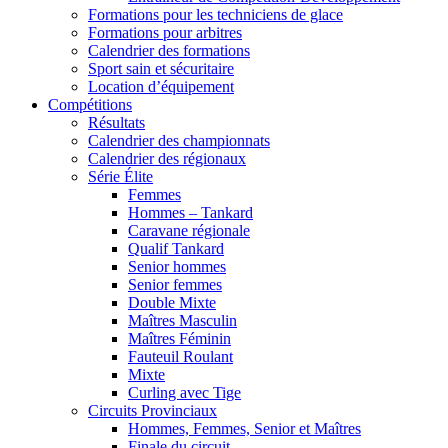
Formations pour les techniciens de glace
Formations pour arbitres
Calendrier des formations
Sport sain et sécuritaire
Location d’équipement
Compétitions
Résultats
Calendrier des championnats
Calendrier des régionaux
Série Élite
Femmes
Hommes – Tankard
Caravane régionale
Qualif Tankard
Senior hommes
Senior femmes
Double Mixte
Maîtres Masculin
Maîtres Féminin
Fauteuil Roulant
Mixte
Curling avec Tige
Circuits Provinciaux
Hommes, Femmes, Senior et Maîtres
Finale du circuit