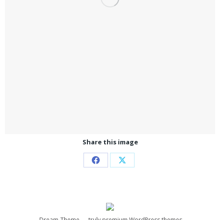
Share this image
Partager
Partager
sur
sur
Facebook
X
Dream-Theme — truly
premium WordPress themes