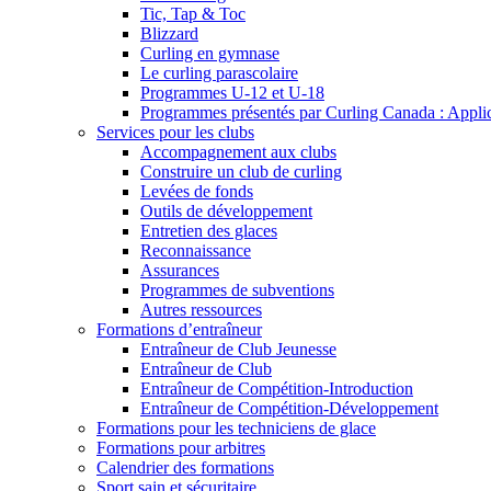
Tic, Tap & Toc
Blizzard
Curling en gymnase
Le curling parascolaire
Programmes U-12 et U-18
Programmes présentés par Curling Canada : Applicat
Services pour les clubs
Accompagnement aux clubs
Construire un club de curling
Levées de fonds
Outils de développement
Entretien des glaces
Reconnaissance
Assurances
Programmes de subventions
Autres ressources
Formations d’entraîneur
Entraîneur de Club Jeunesse
Entraîneur de Club
Entraîneur de Compétition-Introduction
Entraîneur de Compétition-Développement
Formations pour les techniciens de glace
Formations pour arbitres
Calendrier des formations
Sport sain et sécuritaire