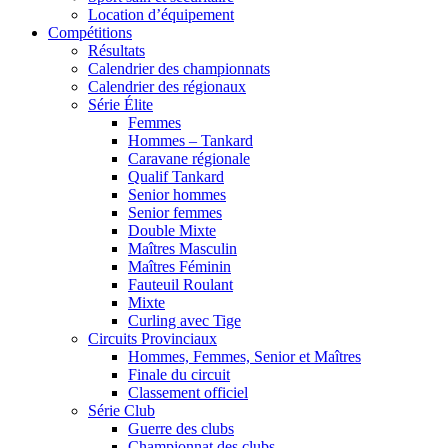
Location d’équipement
Compétitions
Résultats
Calendrier des championnats
Calendrier des régionaux
Série Élite
Femmes
Hommes – Tankard
Caravane régionale
Qualif Tankard
Senior hommes
Senior femmes
Double Mixte
Maîtres Masculin
Maîtres Féminin
Fauteuil Roulant
Mixte
Curling avec Tige
Circuits Provinciaux
Hommes, Femmes, Senior et Maîtres
Finale du circuit
Classement officiel
Série Club
Guerre des clubs
Championnat des clubs