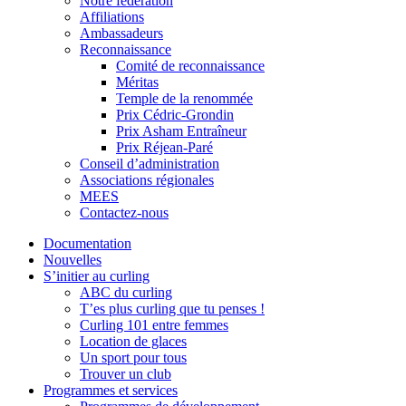
Notre fédération
Affiliations
Ambassadeurs
Reconnaissance
Comité de reconnaissance
Méritas
Temple de la renommée
Prix Cédric-Grondin
Prix Asham Entraîneur
Prix Réjean-Paré
Conseil d’administration
Associations régionales
MEES
Contactez-nous
Documentation
Nouvelles
S’initier au curling
ABC du curling
T’es plus curling que tu penses !
Curling 101 entre femmes
Location de glaces
Un sport pour tous
Trouver un club
Programmes et services