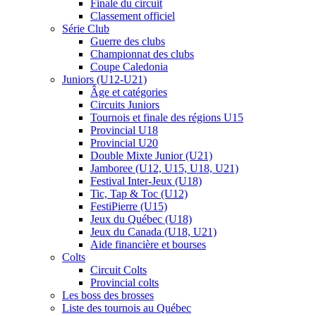
Finale du circuit
Classement officiel
Série Club
Guerre des clubs
Championnat des clubs
Coupe Caledonia
Juniors (U12-U21)
Âge et catégories
Circuits Juniors
Tournois et finale des régions U15
Provincial U18
Provincial U20
Double Mixte Junior (U21)
Jamboree (U12, U15, U18, U21)
Festival Inter-Jeux (U18)
Tic, Tap & Toc (U12)
FestiPierre (U15)
Jeux du Québec (U18)
Jeux du Canada (U18, U21)
Aide financière et bourses
Colts
Circuit Colts
Provincial colts
Les boss des brosses
Liste des tournois au Québec