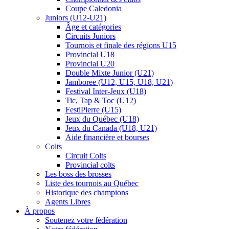
Coupe Caledonia
Juniors (U12-U21)
Âge et catégories
Circuits Juniors
Tournois et finale des régions U15
Provincial U18
Provincial U20
Double Mixte Junior (U21)
Jamboree (U12, U15, U18, U21)
Festival Inter-Jeux (U18)
Tic, Tap & Toc (U12)
FestiPierre (U15)
Jeux du Québec (U18)
Jeux du Canada (U18, U21)
Aide financière et bourses
Colts
Circuit Colts
Provincial colts
Les boss des brosses
Liste des tournois au Québec
Historique des champions
Agents Libres
À propos
Soutenez votre fédération