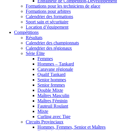
Entraîneur de Compétition-Développement
Formations pour les techniciens de glace
Formations pour arbitres
Calendrier des formations
Sport sain et sécuritaire
Location d’équipement
Compétitions
Résultats
Calendrier des championnats
Calendrier des régionaux
Série Élite
Femmes
Hommes – Tankard
Caravane régionale
Qualif Tankard
Senior hommes
Senior femmes
Double Mixte
Maîtres Masculin
Maîtres Féminin
Fauteuil Roulant
Mixte
Curling avec Tige
Circuits Provinciaux
Hommes, Femmes, Senior et Maîtres