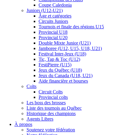
Coupe Caledonia
Juniors (U12-U21)
Âge et catégories
Circuits Juniors
Tournois et finale des régions U15
Provincial U18
Provincial U20
Double Mixte Junior (U21)
Jamboree (U12, U15, U18, U21)
Festival Inter-Jeux (U18)
Tic, Tap & Toc (U12)
FestiPierre (U15)
Jeux du Québec (U18)
Jeux du Canada (U18, U21)
Aide financière et bourses
Colts
Circuit Colts
Provincial colts
Les boss des brosses
Liste des tournois au Québec
Historique des champions
Agents Libres
À propos
Soutenez votre fédération