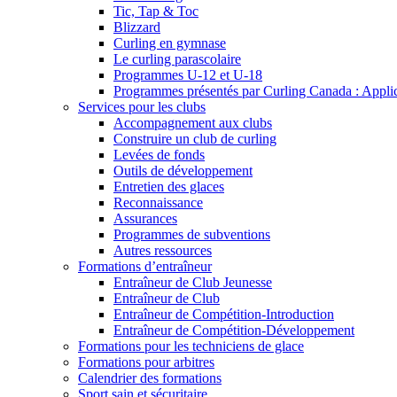
Tic, Tap & Toc
Blizzard
Curling en gymnase
Le curling parascolaire
Programmes U-12 et U-18
Programmes présentés par Curling Canada : Applicat
Services pour les clubs
Accompagnement aux clubs
Construire un club de curling
Levées de fonds
Outils de développement
Entretien des glaces
Reconnaissance
Assurances
Programmes de subventions
Autres ressources
Formations d’entraîneur
Entraîneur de Club Jeunesse
Entraîneur de Club
Entraîneur de Compétition-Introduction
Entraîneur de Compétition-Développement
Formations pour les techniciens de glace
Formations pour arbitres
Calendrier des formations
Sport sain et sécuritaire