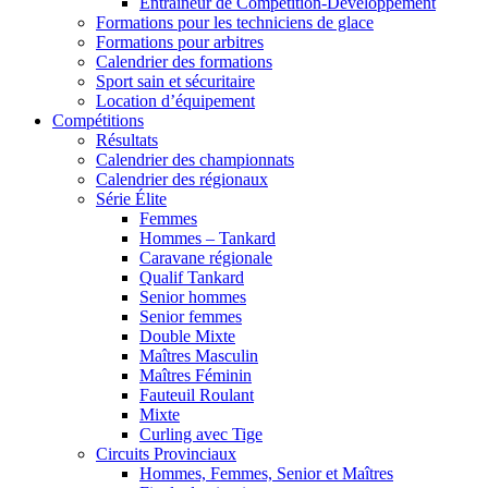
Entraîneur de Compétition-Développement
Formations pour les techniciens de glace
Formations pour arbitres
Calendrier des formations
Sport sain et sécuritaire
Location d’équipement
Compétitions
Résultats
Calendrier des championnats
Calendrier des régionaux
Série Élite
Femmes
Hommes – Tankard
Caravane régionale
Qualif Tankard
Senior hommes
Senior femmes
Double Mixte
Maîtres Masculin
Maîtres Féminin
Fauteuil Roulant
Mixte
Curling avec Tige
Circuits Provinciaux
Hommes, Femmes, Senior et Maîtres