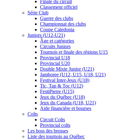
Finale du circuit
Classement officiel
Série Club
Guerre des clubs
Championnat des clubs
Coupe Caledonia
Juniors (U12-U21)
Âge et catégories
Circuits Juniors
Tournois et finale des régions U15
Provincial U18
Provincial U20
Double Mixte Junior (U21)
Jamboree (U12, U15, U18, U21)
Festival Inter-Jeux (U18)
Tic, Tap & Toc (U12)
FestiPierre (U15)
Jeux du Québec (U18)
Jeux du Canada (U18, U21)
Aide financière et bourses
Colts
Circuit Colts
Provincial colts
Les boss des brosses
Liste des tournois au Québec