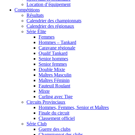
Location d’équipement
Compétitions
Résultats
Calendrier des championnats
Calendrier des régionaux
Série Élite
Femmes
Hommes – Tankard
Caravane régionale
Qualif Tankard
Senior hommes
Senior femmes
Double Mixte
Maîtres Masculin
Maîtres Féminin
Fauteuil Roulant
Mixte
Curling avec Tige
Circuits Provinciaux
Hommes, Femmes, Senior et Maîtres
Finale du circuit
Classement officiel
Série Club
Guerre des clubs
Championnat des clubs