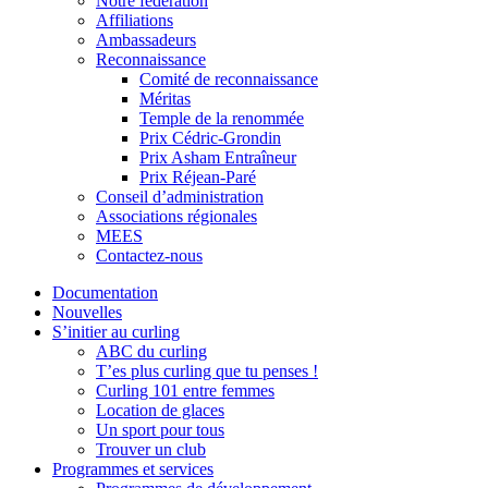
Notre fédération
Affiliations
Ambassadeurs
Reconnaissance
Comité de reconnaissance
Méritas
Temple de la renommée
Prix Cédric-Grondin
Prix Asham Entraîneur
Prix Réjean-Paré
Conseil d’administration
Associations régionales
MEES
Contactez-nous
Documentation
Nouvelles
S’initier au curling
ABC du curling
T’es plus curling que tu penses !
Curling 101 entre femmes
Location de glaces
Un sport pour tous
Trouver un club
Programmes et services