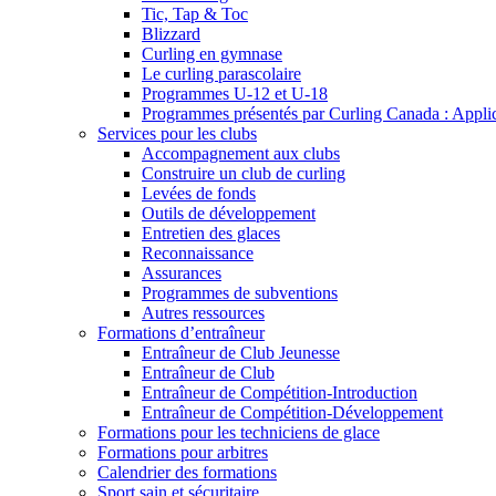
Tic, Tap & Toc
Blizzard
Curling en gymnase
Le curling parascolaire
Programmes U-12 et U-18
Programmes présentés par Curling Canada : Applicat
Services pour les clubs
Accompagnement aux clubs
Construire un club de curling
Levées de fonds
Outils de développement
Entretien des glaces
Reconnaissance
Assurances
Programmes de subventions
Autres ressources
Formations d’entraîneur
Entraîneur de Club Jeunesse
Entraîneur de Club
Entraîneur de Compétition-Introduction
Entraîneur de Compétition-Développement
Formations pour les techniciens de glace
Formations pour arbitres
Calendrier des formations
Sport sain et sécuritaire