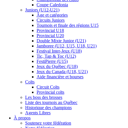
Coupe Caledonia
Juniors (U12-U21)
Âge et catégories
Circuits Juniors
Tournois et finale des régions U15
Provincial U18
Provincial U20
Double Mixte Junior (U21)
Jamboree (U12, U15, U18, U21)
Festival Inter-Jeux (U18)
Tic, Tap & Toc (U12)
FestiPierre (U15)
Jeux du Québec (U18)
Jeux du Canada (U18, U21)
Aide financière et bourses
Colts
Circuit Colts
Provincial colts
Les boss des brosses
Liste des tournois au Québec
Historique des champions
Agents Libres
À propos
Soutenez votre fédération