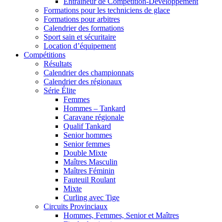
Entraîneur de Compétition-Développement
Formations pour les techniciens de glace
Formations pour arbitres
Calendrier des formations
Sport sain et sécuritaire
Location d’équipement
Compétitions
Résultats
Calendrier des championnats
Calendrier des régionaux
Série Élite
Femmes
Hommes – Tankard
Caravane régionale
Qualif Tankard
Senior hommes
Senior femmes
Double Mixte
Maîtres Masculin
Maîtres Féminin
Fauteuil Roulant
Mixte
Curling avec Tige
Circuits Provinciaux
Hommes, Femmes, Senior et Maîtres