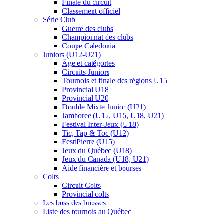
Finale du circuit
Classement officiel
Série Club
Guerre des clubs
Championnat des clubs
Coupe Caledonia
Juniors (U12-U21)
Âge et catégories
Circuits Juniors
Tournois et finale des régions U15
Provincial U18
Provincial U20
Double Mixte Junior (U21)
Jamboree (U12, U15, U18, U21)
Festival Inter-Jeux (U18)
Tic, Tap & Toc (U12)
FestiPierre (U15)
Jeux du Québec (U18)
Jeux du Canada (U18, U21)
Aide financière et bourses
Colts
Circuit Colts
Provincial colts
Les boss des brosses
Liste des tournois au Québec