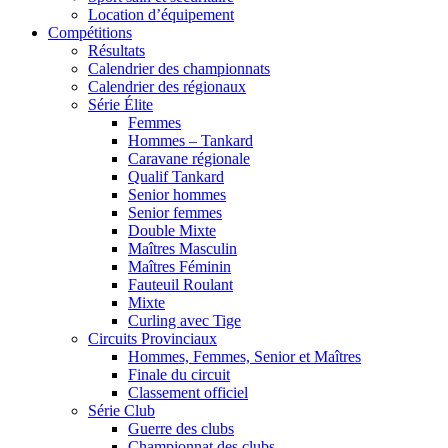
Location d’équipement
Compétitions
Résultats
Calendrier des championnats
Calendrier des régionaux
Série Élite
Femmes
Hommes – Tankard
Caravane régionale
Qualif Tankard
Senior hommes
Senior femmes
Double Mixte
Maîtres Masculin
Maîtres Féminin
Fauteuil Roulant
Mixte
Curling avec Tige
Circuits Provinciaux
Hommes, Femmes, Senior et Maîtres
Finale du circuit
Classement officiel
Série Club
Guerre des clubs
Championnat des clubs