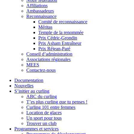
Notre fédération
Affiliations
Ambassadeurs
Reconnaissance
Comité de reconnaissance
Méritas
Temple de la renommée
Prix Cédric-Grondin
Prix Asham Entraîneur
Prix Réjean-Paré
Conseil d’administration
Associations régionales
MEES
Contactez-nous
Documentation
Nouvelles
S’initier au curling
ABC du curling
T’es plus curling que tu penses !
Curling 101 entre femmes
Location de glaces
Un sport pour tous
Trouver un club
Programmes et services