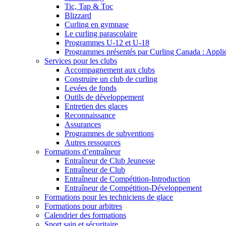
Tic, Tap & Toc
Blizzard
Curling en gymnase
Le curling parascolaire
Programmes U-12 et U-18
Programmes présentés par Curling Canada : Applicat
Services pour les clubs
Accompagnement aux clubs
Construire un club de curling
Levées de fonds
Outils de développement
Entretien des glaces
Reconnaissance
Assurances
Programmes de subventions
Autres ressources
Formations d’entraîneur
Entraîneur de Club Jeunesse
Entraîneur de Club
Entraîneur de Compétition-Introduction
Entraîneur de Compétition-Développement
Formations pour les techniciens de glace
Formations pour arbitres
Calendrier des formations
Sport sain et sécuritaire