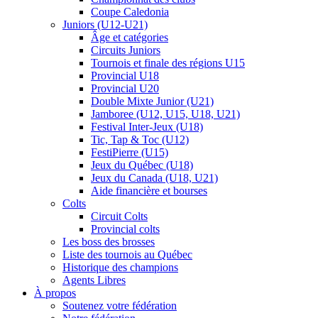
Coupe Caledonia
Juniors (U12-U21)
Âge et catégories
Circuits Juniors
Tournois et finale des régions U15
Provincial U18
Provincial U20
Double Mixte Junior (U21)
Jamboree (U12, U15, U18, U21)
Festival Inter-Jeux (U18)
Tic, Tap & Toc (U12)
FestiPierre (U15)
Jeux du Québec (U18)
Jeux du Canada (U18, U21)
Aide financière et bourses
Colts
Circuit Colts
Provincial colts
Les boss des brosses
Liste des tournois au Québec
Historique des champions
Agents Libres
À propos
Soutenez votre fédération