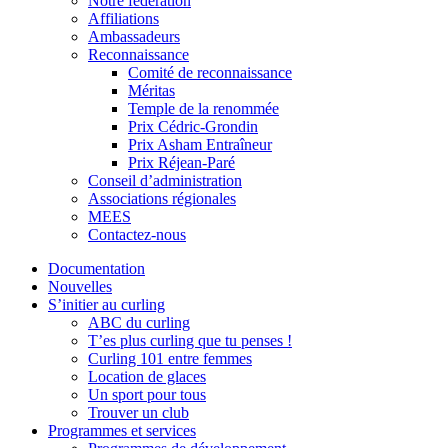
Notre fédération
Affiliations
Ambassadeurs
Reconnaissance
Comité de reconnaissance
Méritas
Temple de la renommée
Prix Cédric-Grondin
Prix Asham Entraîneur
Prix Réjean-Paré
Conseil d’administration
Associations régionales
MEES
Contactez-nous
Documentation
Nouvelles
S’initier au curling
ABC du curling
T’es plus curling que tu penses !
Curling 101 entre femmes
Location de glaces
Un sport pour tous
Trouver un club
Programmes et services