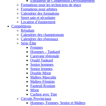
Entraîneur de Compétition-Développement
Formations pour les techniciens de glace
Formations pour arbitres
Calendrier des formations
Sport sain et sécuritaire
Location d’équipement
Compétitions
Résultats
Calendrier des championnats
Calendrier des régionaux
Série Élite
Femmes
Hommes – Tankard
Caravane régionale
Qualif Tankard
Senior hommes
Senior femmes
Double Mixte
Maîtres Masculin
Maîtres Féminin
Fauteuil Roulant
Mixte
Curling avec Tige
Circuits Provinciaux
Hommes, Femmes, Senior et Maîtres