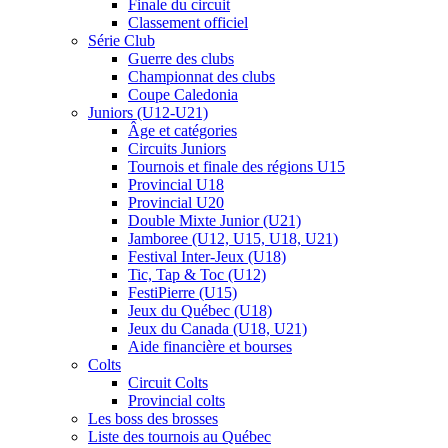
Finale du circuit
Classement officiel
Série Club
Guerre des clubs
Championnat des clubs
Coupe Caledonia
Juniors (U12-U21)
Âge et catégories
Circuits Juniors
Tournois et finale des régions U15
Provincial U18
Provincial U20
Double Mixte Junior (U21)
Jamboree (U12, U15, U18, U21)
Festival Inter-Jeux (U18)
Tic, Tap & Toc (U12)
FestiPierre (U15)
Jeux du Québec (U18)
Jeux du Canada (U18, U21)
Aide financière et bourses
Colts
Circuit Colts
Provincial colts
Les boss des brosses
Liste des tournois au Québec