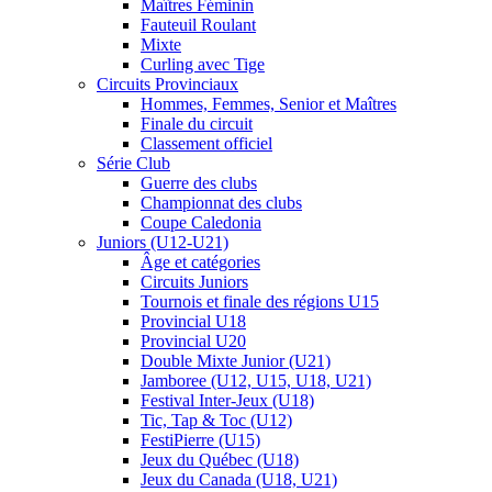
Maîtres Féminin
Fauteuil Roulant
Mixte
Curling avec Tige
Circuits Provinciaux
Hommes, Femmes, Senior et Maîtres
Finale du circuit
Classement officiel
Série Club
Guerre des clubs
Championnat des clubs
Coupe Caledonia
Juniors (U12-U21)
Âge et catégories
Circuits Juniors
Tournois et finale des régions U15
Provincial U18
Provincial U20
Double Mixte Junior (U21)
Jamboree (U12, U15, U18, U21)
Festival Inter-Jeux (U18)
Tic, Tap & Toc (U12)
FestiPierre (U15)
Jeux du Québec (U18)
Jeux du Canada (U18, U21)