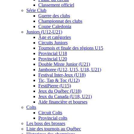
Classement officiel
Série Club
Guerre des clubs
Championnat des clubs
Coupe Caledonia
Juniors (U12-U21)
Âge et catégories
Circuits Juniors
Tournois et finale des régions U15
Provincial U18
Provincial U20
Double Mixte Junior (U21)
Jamboree (U12, U15, U18, U21)
Festival Inter-Jeux (U18)
Tic, Tap & Toc (U12)
FestiPierre (U15)
Jeux du Québec (U18)
Jeux du Canada (U18, U21)
Aide financière et bourses
Colts
Circuit Colts
Provincial colts
Les boss des brosses
Liste des tournois au Québec