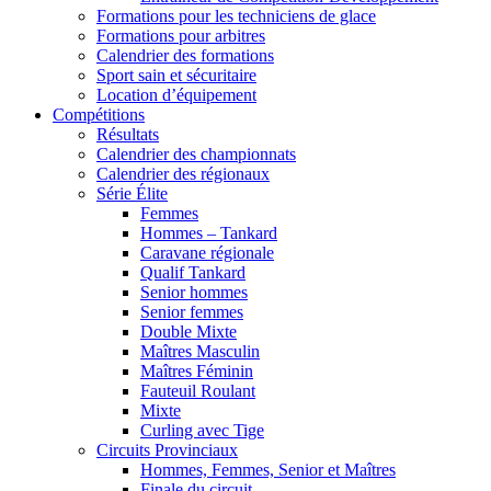
Formations pour les techniciens de glace
Formations pour arbitres
Calendrier des formations
Sport sain et sécuritaire
Location d’équipement
Compétitions
Résultats
Calendrier des championnats
Calendrier des régionaux
Série Élite
Femmes
Hommes – Tankard
Caravane régionale
Qualif Tankard
Senior hommes
Senior femmes
Double Mixte
Maîtres Masculin
Maîtres Féminin
Fauteuil Roulant
Mixte
Curling avec Tige
Circuits Provinciaux
Hommes, Femmes, Senior et Maîtres
Finale du circuit