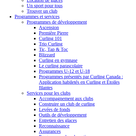
Location de glaces
Un sport pour tous
Trouver un club
Programmes et services
Programmes de développement
Ascension
Première Pierre
Curling 101
Trio Curling
Tic, Tap & Toc
Blizzard
Curling en gymnase
Le curling parascolaire
Programmes U-12 et U-18
Programmes présentés par Curling Canada :
Application habiletés en Curling et Étoiles
filantes
Services pour les clubs
Accompagnement aux clubs
Construire un club de curling
Levées de fonds
Outils de développement
Entretien des glaces
Reconnaissance
Assurances