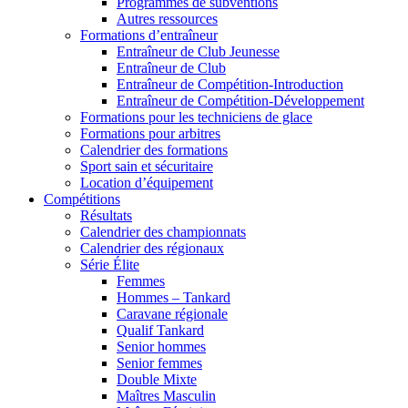
Programmes de subventions
Autres ressources
Formations d’entraîneur
Entraîneur de Club Jeunesse
Entraîneur de Club
Entraîneur de Compétition-Introduction
Entraîneur de Compétition-Développement
Formations pour les techniciens de glace
Formations pour arbitres
Calendrier des formations
Sport sain et sécuritaire
Location d’équipement
Compétitions
Résultats
Calendrier des championnats
Calendrier des régionaux
Série Élite
Femmes
Hommes – Tankard
Caravane régionale
Qualif Tankard
Senior hommes
Senior femmes
Double Mixte
Maîtres Masculin