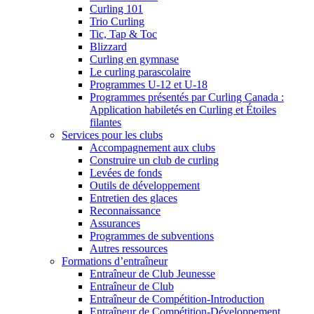
Curling 101
Trio Curling
Tic, Tap & Toc
Blizzard
Curling en gymnase
Le curling parascolaire
Programmes U-12 et U-18
Programmes présentés par Curling Canada :
Application habiletés en Curling et Étoiles
filantes
Services pour les clubs
Accompagnement aux clubs
Construire un club de curling
Levées de fonds
Outils de développement
Entretien des glaces
Reconnaissance
Assurances
Programmes de subventions
Autres ressources
Formations d’entraîneur
Entraîneur de Club Jeunesse
Entraîneur de Club
Entraîneur de Compétition-Introduction
Entraîneur de Compétition-Développement