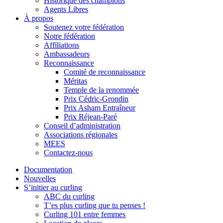
Historique des champions
Agents Libres
À propos
Soutenez votre fédération
Notre fédération
Affiliations
Ambassadeurs
Reconnaissance
Comité de reconnaissance
Méritas
Temple de la renommée
Prix Cédric-Grondin
Prix Asham Entraîneur
Prix Réjean-Paré
Conseil d’administration
Associations régionales
MEES
Contactez-nous
Documentation
Nouvelles
S’initier au curling
ABC du curling
T’es plus curling que tu penses !
Curling 101 entre femmes