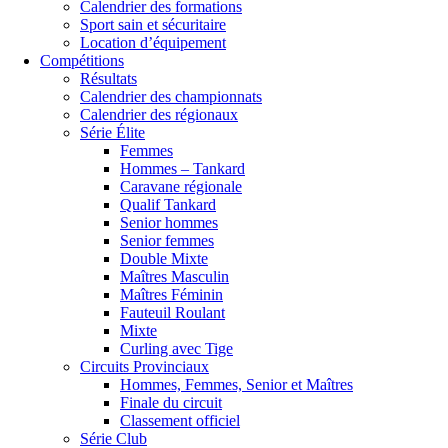
Calendrier des formations
Sport sain et sécuritaire
Location d’équipement
Compétitions
Résultats
Calendrier des championnats
Calendrier des régionaux
Série Élite
Femmes
Hommes – Tankard
Caravane régionale
Qualif Tankard
Senior hommes
Senior femmes
Double Mixte
Maîtres Masculin
Maîtres Féminin
Fauteuil Roulant
Mixte
Curling avec Tige
Circuits Provinciaux
Hommes, Femmes, Senior et Maîtres
Finale du circuit
Classement officiel
Série Club