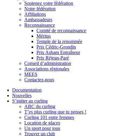
Soutenez votre fédération
Notre fédération
Affiliations
Ambassadeurs
Reconnaissance
Comité de reconnaissance
Méritas
Temple de la renommée
Prix Cédric-Grondin
Prix Asham Entraîneur
Prix Réjean-Paré
Conseil d’administration
Associations régionales
MEES
Contactez-nous
Documentation
Nouvelles
S’initier au curling
ABC du curling
T’es plus curling que tu penses !
Curling 101 entre femmes
Location de glaces
Un sport pour tous
Trouver un club