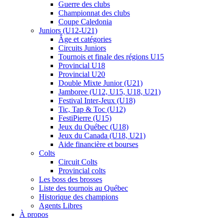
Guerre des clubs
Championnat des clubs
Coupe Caledonia
Juniors (U12-U21)
Âge et catégories
Circuits Juniors
Tournois et finale des régions U15
Provincial U18
Provincial U20
Double Mixte Junior (U21)
Jamboree (U12, U15, U18, U21)
Festival Inter-Jeux (U18)
Tic, Tap & Toc (U12)
FestiPierre (U15)
Jeux du Québec (U18)
Jeux du Canada (U18, U21)
Aide financière et bourses
Colts
Circuit Colts
Provincial colts
Les boss des brosses
Liste des tournois au Québec
Historique des champions
Agents Libres
À propos