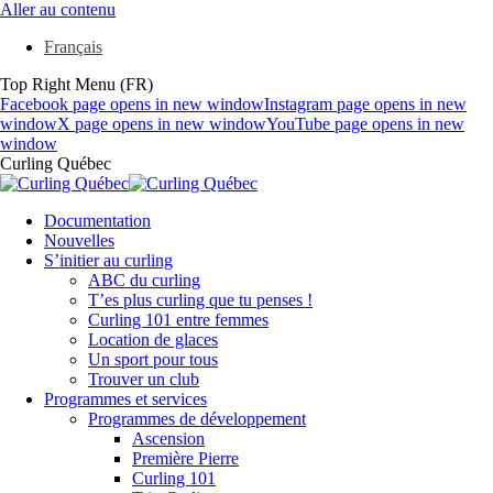
Aller au contenu
Français
Top Right Menu (FR)
Facebook page opens in new window
Instagram page opens in new
window
X page opens in new window
YouTube page opens in new
window
Curling Québec
Documentation
Nouvelles
S’initier au curling
ABC du curling
T’es plus curling que tu penses !
Curling 101 entre femmes
Location de glaces
Un sport pour tous
Trouver un club
Programmes et services
Programmes de développement
Ascension
Première Pierre
Curling 101