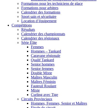
Formations pour les techniciens de glace
Formations pour arbitres
Calendrier des formations
Sport sain et sécuritaire
Location d’équipement
Compétitions
Résultats
Calendrier des championnats
Calendrier des régionaux
Série Élite
Femmes
Hommes – Tankard
Caravane régionale
Qualif Tankard
Senior hommes
Senior femmes
Double Mixte
Maîtres Masculin
Maîtres Féminin
Fauteuil Roulant
Mixte
Curling avec Tige
Circuits Provinciaux
Hommes, Femmes, Senior et Maîtres
Finale du circuit