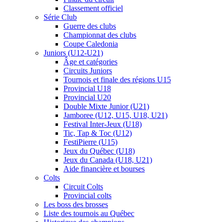
Classement officiel
Série Club
Guerre des clubs
Championnat des clubs
Coupe Caledonia
Juniors (U12-U21)
Âge et catégories
Circuits Juniors
Tournois et finale des régions U15
Provincial U18
Provincial U20
Double Mixte Junior (U21)
Jamboree (U12, U15, U18, U21)
Festival Inter-Jeux (U18)
Tic, Tap & Toc (U12)
FestiPierre (U15)
Jeux du Québec (U18)
Jeux du Canada (U18, U21)
Aide financière et bourses
Colts
Circuit Colts
Provincial colts
Les boss des brosses
Liste des tournois au Québec