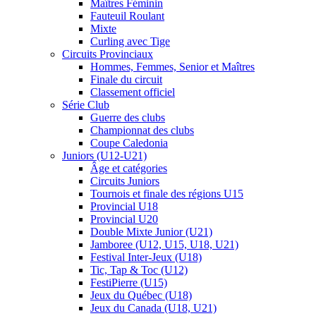
Maîtres Féminin
Fauteuil Roulant
Mixte
Curling avec Tige
Circuits Provinciaux
Hommes, Femmes, Senior et Maîtres
Finale du circuit
Classement officiel
Série Club
Guerre des clubs
Championnat des clubs
Coupe Caledonia
Juniors (U12-U21)
Âge et catégories
Circuits Juniors
Tournois et finale des régions U15
Provincial U18
Provincial U20
Double Mixte Junior (U21)
Jamboree (U12, U15, U18, U21)
Festival Inter-Jeux (U18)
Tic, Tap & Toc (U12)
FestiPierre (U15)
Jeux du Québec (U18)
Jeux du Canada (U18, U21)