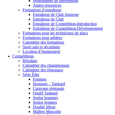
Programmes de subventions
Autres ressources
Formations d’entraîneur
Entraîneur de Club Jeunesse
Entraîneur de Club
Entraîneur de Compétition-Introduction
Entraîneur de Compétition-Développement
Formations pour les techniciens de glace
Formations pour arbitres
Calendrier des formations
Sport sain et sécuritaire
Location d’équipement
Compétitions
Résultats
Calendrier des championnats
Calendrier des régionaux
Série Élite
Femmes
Hommes – Tankard
Caravane régionale
Qualif Tankard
Senior hommes
Senior femmes
Double Mixte
Maîtres Masculin