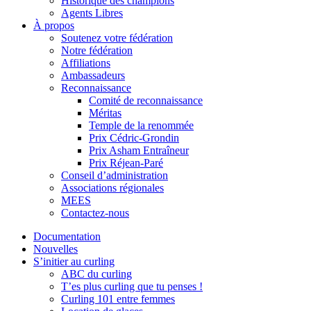
Historique des champions
Agents Libres
À propos
Soutenez votre fédération
Notre fédération
Affiliations
Ambassadeurs
Reconnaissance
Comité de reconnaissance
Méritas
Temple de la renommée
Prix Cédric-Grondin
Prix Asham Entraîneur
Prix Réjean-Paré
Conseil d’administration
Associations régionales
MEES
Contactez-nous
Documentation
Nouvelles
S’initier au curling
ABC du curling
T’es plus curling que tu penses !
Curling 101 entre femmes