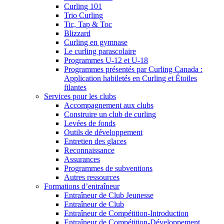
Curling 101
Trio Curling
Tic, Tap & Toc
Blizzard
Curling en gymnase
Le curling parascolaire
Programmes U-12 et U-18
Programmes présentés par Curling Canada :
Application habiletés en Curling et Étoiles
filantes
Services pour les clubs
Accompagnement aux clubs
Construire un club de curling
Levées de fonds
Outils de développement
Entretien des glaces
Reconnaissance
Assurances
Programmes de subventions
Autres ressources
Formations d’entraîneur
Entraîneur de Club Jeunesse
Entraîneur de Club
Entraîneur de Compétition-Introduction
Entraîneur de Compétition-Développement