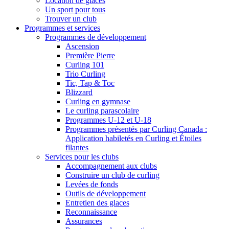
Location de glaces
Un sport pour tous
Trouver un club
Programmes et services
Programmes de développement
Ascension
Première Pierre
Curling 101
Trio Curling
Tic, Tap & Toc
Blizzard
Curling en gymnase
Le curling parascolaire
Programmes U-12 et U-18
Programmes présentés par Curling Canada :
Application habiletés en Curling et Étoiles
filantes
Services pour les clubs
Accompagnement aux clubs
Construire un club de curling
Levées de fonds
Outils de développement
Entretien des glaces
Reconnaissance
Assurances