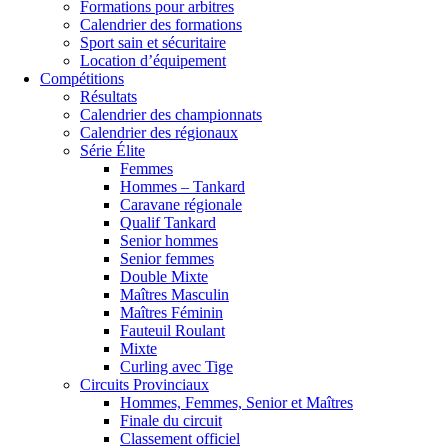
Formations pour arbitres
Calendrier des formations
Sport sain et sécuritaire
Location d’équipement
Compétitions
Résultats
Calendrier des championnats
Calendrier des régionaux
Série Élite
Femmes
Hommes – Tankard
Caravane régionale
Qualif Tankard
Senior hommes
Senior femmes
Double Mixte
Maîtres Masculin
Maîtres Féminin
Fauteuil Roulant
Mixte
Curling avec Tige
Circuits Provinciaux
Hommes, Femmes, Senior et Maîtres
Finale du circuit
Classement officiel