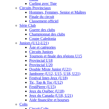
Curling avec Tige
Circuits Provinciaux
Hommes, Femmes, Senior et Maîtres
Finale du circuit
Classement officiel
Série Club
Guerre des clubs
Championnat des clubs
Coupe Caledonia
Juniors (U12-U21)
Âge et catégories
Circuits Juniors
Tournois et finale des régions U15
Provincial U18
Provincial U20
Double Mixte Junior (U21)
Jamboree (U12, U15, U18, U21)
Festival Inter-Jeux (U18)
Tic, Tap & Toc (U12)
FestiPierre (U15)
Jeux du Québec (U18)
Jeux du Canada (U18, U21)
Aide financière et bourses
Colts
Circuit Colts