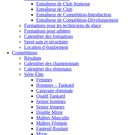
Entraîneur de Club Jeunesse
Entraîneur de Club
Entraîneur de Compétition-Introduction
Entraîneur de Compétition-Développement
Formations pour les techniciens de glace
Formations pour arbitres
Calendrier des formations
Sport sain et sécuritaire
Location d’équipement
Compétitions
Résultats
Calendrier des championnats
Calendrier des régionaux
Série Élite
Femmes
Hommes – Tankard
Caravane régionale
Qualif Tankard
Senior hommes
Senior femmes
Double Mixte
Maîtres Masculin
Maîtres Féminin
Fauteuil Roulant
Mixte