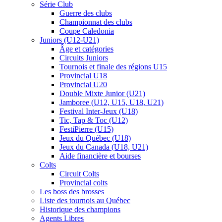
Série Club
Guerre des clubs
Championnat des clubs
Coupe Caledonia
Juniors (U12-U21)
Âge et catégories
Circuits Juniors
Tournois et finale des régions U15
Provincial U18
Provincial U20
Double Mixte Junior (U21)
Jamboree (U12, U15, U18, U21)
Festival Inter-Jeux (U18)
Tic, Tap & Toc (U12)
FestiPierre (U15)
Jeux du Québec (U18)
Jeux du Canada (U18, U21)
Aide financière et bourses
Colts
Circuit Colts
Provincial colts
Les boss des brosses
Liste des tournois au Québec
Historique des champions
Agents Libres