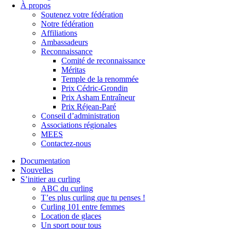
À propos
Soutenez votre fédération
Notre fédération
Affiliations
Ambassadeurs
Reconnaissance
Comité de reconnaissance
Méritas
Temple de la renommée
Prix Cédric-Grondin
Prix Asham Entraîneur
Prix Réjean-Paré
Conseil d’administration
Associations régionales
MEES
Contactez-nous
Documentation
Nouvelles
S’initier au curling
ABC du curling
T’es plus curling que tu penses !
Curling 101 entre femmes
Location de glaces
Un sport pour tous