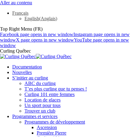
Aller au contenu
Français
English
(
Anglais
)
Top Right Menu (FR)
Facebook page opens in new window
Instagram page opens in new
window
X page opens in new window
YouTube page opens in new
window
Curling Québec
Documentation
Nouvelles
S’initier au curling
ABC du curling
T’es plus curling que tu penses !
Curling 101 entre femmes
Location de glaces
Un sport pour tous
Trouver un club
Programmes et services
Programmes de développement
Ascension
Première Pierre