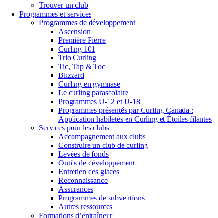
Trouver un club
Programmes et services
Programmes de développement
Ascension
Première Pierre
Curling 101
Trio Curling
Tic, Tap & Toc
Blizzard
Curling en gymnase
Le curling parascolaire
Programmes U-12 et U-18
Programmes présentés par Curling Canada :
Application habiletés en Curling et Étoiles filantes
Services pour les clubs
Accompagnement aux clubs
Construire un club de curling
Levées de fonds
Outils de développement
Entretien des glaces
Reconnaissance
Assurances
Programmes de subventions
Autres ressources
Formations d’entraîneur