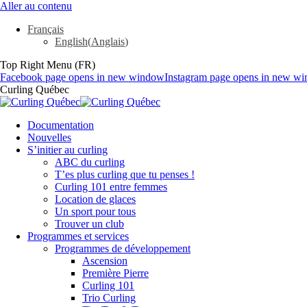
Aller au contenu
Français
English
(
Anglais
)
Top Right Menu (FR)
Facebook page opens in new window
Instagram page opens in new w
Curling Québec
Documentation
Nouvelles
S’initier au curling
ABC du curling
T’es plus curling que tu penses !
Curling 101 entre femmes
Location de glaces
Un sport pour tous
Trouver un club
Programmes et services
Programmes de développement
Ascension
Première Pierre
Curling 101
Trio Curling