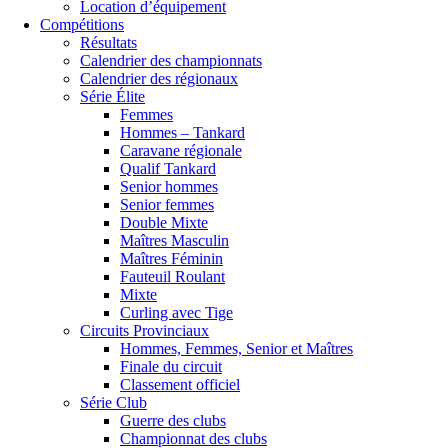
Location d’équipement
Compétitions
Résultats
Calendrier des championnats
Calendrier des régionaux
Série Élite
Femmes
Hommes – Tankard
Caravane régionale
Qualif Tankard
Senior hommes
Senior femmes
Double Mixte
Maîtres Masculin
Maîtres Féminin
Fauteuil Roulant
Mixte
Curling avec Tige
Circuits Provinciaux
Hommes, Femmes, Senior et Maîtres
Finale du circuit
Classement officiel
Série Club
Guerre des clubs
Championnat des clubs