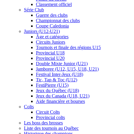
Classement officiel
Série Club
Guerre des clubs
Championnat des clubs
Coupe Caledonia
Juniors (U12-U21)
Âge et catégories
Circuits Juniors
Tournois et finale des régions U15
Provincial U18
Provincial U20
Double Mixte Junior (U21)
Jamboree (U12, U15, U18, U21)
Festival Inter-Jeux (U18)
Tic, Tap & Toc (U12)
FestiPierre (U15)
Jeux du Québec (U18)
Jeux du Canada (U18, U21)
Aide financière et bourses
Colts
Circuit Colts
Provincial colts
Les boss des brosses
Liste des tournois au Québec
Historique des champions