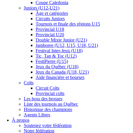
Coupe Caledonia
Juniors (U12-U21)
Âge et catégories
Circuits Juniors
Tournois et finale des régions U15
Provincial U18
Provincial U20
Double Mixte Junior (U21)
Jamboree (U12, U15, U18, U21)
Festival Inter-Jeux (U18)
Tic, Tap & Toc (U12)
FestiPierre (U15)
Jeux du Québec (U18)
Jeux du Canada (U18, U21)
Aide financière et bourses
Colts
Circuit Colts
Provincial colts
Les boss des brosses
Liste des tournois au Québec
Historique des champions
Agents Libres
À propos
Soutenez votre fédération
Notre fédération