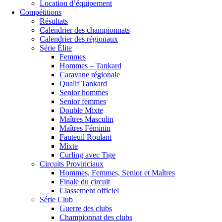
Location d’équipement
Compétitions
Résultats
Calendrier des championnats
Calendrier des régionaux
Série Élite
Femmes
Hommes – Tankard
Caravane régionale
Qualif Tankard
Senior hommes
Senior femmes
Double Mixte
Maîtres Masculin
Maîtres Féminin
Fauteuil Roulant
Mixte
Curling avec Tige
Circuits Provinciaux
Hommes, Femmes, Senior et Maîtres
Finale du circuit
Classement officiel
Série Club
Guerre des clubs
Championnat des clubs