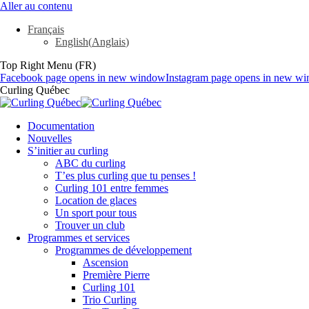
Aller au contenu
Français
English
(
Anglais
)
Top Right Menu (FR)
Facebook page opens in new window
Instagram page opens in new w
Curling Québec
Documentation
Nouvelles
S’initier au curling
ABC du curling
T’es plus curling que tu penses !
Curling 101 entre femmes
Location de glaces
Un sport pour tous
Trouver un club
Programmes et services
Programmes de développement
Ascension
Première Pierre
Curling 101
Trio Curling