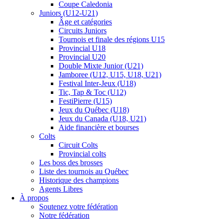
Coupe Caledonia
Juniors (U12-U21)
Âge et catégories
Circuits Juniors
Tournois et finale des régions U15
Provincial U18
Provincial U20
Double Mixte Junior (U21)
Jamboree (U12, U15, U18, U21)
Festival Inter-Jeux (U18)
Tic, Tap & Toc (U12)
FestiPierre (U15)
Jeux du Québec (U18)
Jeux du Canada (U18, U21)
Aide financière et bourses
Colts
Circuit Colts
Provincial colts
Les boss des brosses
Liste des tournois au Québec
Historique des champions
Agents Libres
À propos
Soutenez votre fédération
Notre fédération