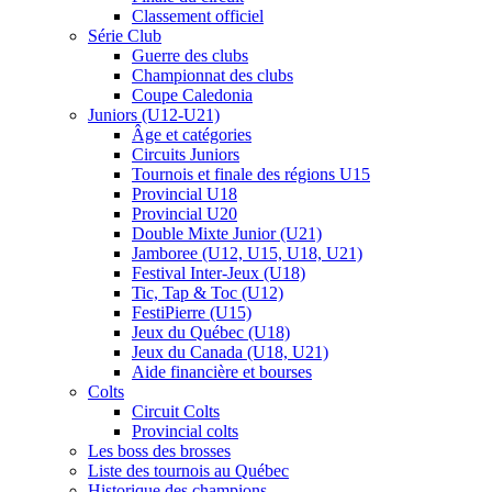
Classement officiel
Série Club
Guerre des clubs
Championnat des clubs
Coupe Caledonia
Juniors (U12-U21)
Âge et catégories
Circuits Juniors
Tournois et finale des régions U15
Provincial U18
Provincial U20
Double Mixte Junior (U21)
Jamboree (U12, U15, U18, U21)
Festival Inter-Jeux (U18)
Tic, Tap & Toc (U12)
FestiPierre (U15)
Jeux du Québec (U18)
Jeux du Canada (U18, U21)
Aide financière et bourses
Colts
Circuit Colts
Provincial colts
Les boss des brosses
Liste des tournois au Québec
Historique des champions