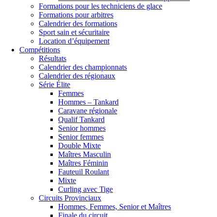
Formations pour les techniciens de glace
Formations pour arbitres
Calendrier des formations
Sport sain et sécuritaire
Location d’équipement
Compétitions
Résultats
Calendrier des championnats
Calendrier des régionaux
Série Élite
Femmes
Hommes – Tankard
Caravane régionale
Qualif Tankard
Senior hommes
Senior femmes
Double Mixte
Maîtres Masculin
Maîtres Féminin
Fauteuil Roulant
Mixte
Curling avec Tige
Circuits Provinciaux
Hommes, Femmes, Senior et Maîtres
Finale du circuit