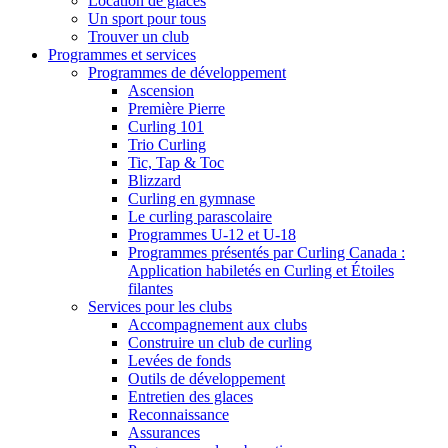
Location de glaces
Un sport pour tous
Trouver un club
Programmes et services
Programmes de développement
Ascension
Première Pierre
Curling 101
Trio Curling
Tic, Tap & Toc
Blizzard
Curling en gymnase
Le curling parascolaire
Programmes U-12 et U-18
Programmes présentés par Curling Canada :
Application habiletés en Curling et Étoiles
filantes
Services pour les clubs
Accompagnement aux clubs
Construire un club de curling
Levées de fonds
Outils de développement
Entretien des glaces
Reconnaissance
Assurances