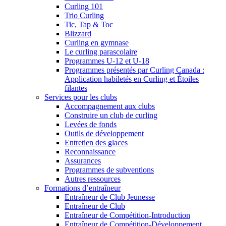
Curling 101
Trio Curling
Tic, Tap & Toc
Blizzard
Curling en gymnase
Le curling parascolaire
Programmes U-12 et U-18
Programmes présentés par Curling Canada :
Application habiletés en Curling et Étoiles
filantes
Services pour les clubs
Accompagnement aux clubs
Construire un club de curling
Levées de fonds
Outils de développement
Entretien des glaces
Reconnaissance
Assurances
Programmes de subventions
Autres ressources
Formations d’entraîneur
Entraîneur de Club Jeunesse
Entraîneur de Club
Entraîneur de Compétition-Introduction
Entraîneur de Compétition-Développement