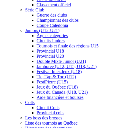
Classement officiel
Série Club
Guerre des clubs
Championnat des clubs
Coupe Caledonia
Juniors (U12-U21)
Âge et catégories
Circuits Juniors
Tournois et finale des régions U15
Provincial U18
Provincial U20
Double Mixte Junior (U21)
Jamboree (U12, U15, U18, U21)
Festival Inter-Jeux (U18)
Tic, Tap & Toc (U12)
FestiPierre (U15)
Jeux du Québec (U18)
Jeux du Canada (U18, U21)
Aide financière et bourses
Colts
Circuit Colts
Provincial colts
Les boss des brosses
Liste des tournois au Québec