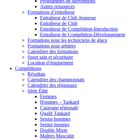
Programmes de subventions
Autres ressources
Formations d’entraîneur
Entraîneur de Club Jeunesse
Entraîneur de Club
Entraîneur de Compétition-Introduction
Entraîneur de Compétition-Développement
Formations pour les techniciens de glace
Formations pour arbitres
Calendrier des formations
Sport sain et sécuritaire
Location d’équipement
Compétitions
Résultats
Calendrier des championnats
Calendrier des régionaux
Série Élite
Femmes
Hommes – Tankard
Caravane régionale
Qualif Tankard
Senior hommes
Senior femmes
Double Mixte
Maîtres Masculin