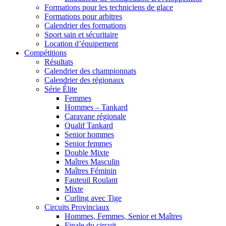
Formations pour les techniciens de glace
Formations pour arbitres
Calendrier des formations
Sport sain et sécuritaire
Location d’équipement
Compétitions
Résultats
Calendrier des championnats
Calendrier des régionaux
Série Élite
Femmes
Hommes – Tankard
Caravane régionale
Qualif Tankard
Senior hommes
Senior femmes
Double Mixte
Maîtres Masculin
Maîtres Féminin
Fauteuil Roulant
Mixte
Curling avec Tige
Circuits Provinciaux
Hommes, Femmes, Senior et Maîtres
Finale du circuit