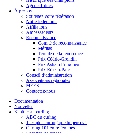
Historique des champions
Agents Libres
À propos
Soutenez votre fédération
Notre fédération
Affiliations
Ambassadeurs
Reconnaissance
Comité de reconnaissance
Méritas
Temple de la renommée
Prix Cédric-Grondin
Prix Asham Entraîneur
Prix Réjean-Paré
Conseil d’administration
Associations régionales
MEES
Contactez-nous
Documentation
Nouvelles
S’initier au curling
ABC du curling
T’es plus curling que tu penses !
Curling 101 entre femmes