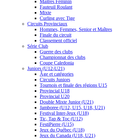
Maîtres Féminin
Fauteuil Roulant
Mixte
Curling avec Tige
Circuits Provinciaux
Hommes, Femmes, Senior et Maîtres
Finale du circuit
Classement officiel
Série Club
Guerre des clubs
Championnat des clubs
Coupe Caledonia
Juniors (U12-U21)
Âge et catégories
Circuits Juniors
Tournois et finale des régions U15
Provincial U18
Provincial U20
Double Mixte Junior (U21)
Jamboree (U12, U15, U18, U21)
Festival Inter-Jeux (U18)
Tic, Tap & Toc (U12)
FestiPierre (U15)
Jeux du Québec (U18)
Jeux du Canada (U18, U21)