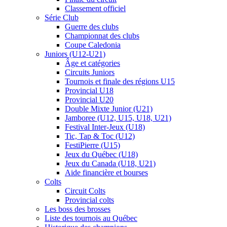
Classement officiel
Série Club
Guerre des clubs
Championnat des clubs
Coupe Caledonia
Juniors (U12-U21)
Âge et catégories
Circuits Juniors
Tournois et finale des régions U15
Provincial U18
Provincial U20
Double Mixte Junior (U21)
Jamboree (U12, U15, U18, U21)
Festival Inter-Jeux (U18)
Tic, Tap & Toc (U12)
FestiPierre (U15)
Jeux du Québec (U18)
Jeux du Canada (U18, U21)
Aide financière et bourses
Colts
Circuit Colts
Provincial colts
Les boss des brosses
Liste des tournois au Québec