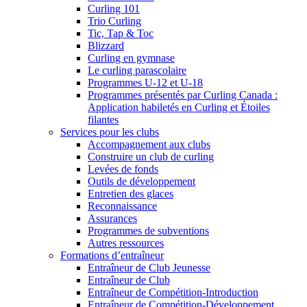
Curling 101
Trio Curling
Tic, Tap & Toc
Blizzard
Curling en gymnase
Le curling parascolaire
Programmes U-12 et U-18
Programmes présentés par Curling Canada :
Application habiletés en Curling et Étoiles
filantes
Services pour les clubs
Accompagnement aux clubs
Construire un club de curling
Levées de fonds
Outils de développement
Entretien des glaces
Reconnaissance
Assurances
Programmes de subventions
Autres ressources
Formations d’entraîneur
Entraîneur de Club Jeunesse
Entraîneur de Club
Entraîneur de Compétition-Introduction
Entraîneur de Compétition-Développement