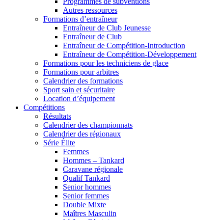
Programmes de subventions
Autres ressources
Formations d’entraîneur
Entraîneur de Club Jeunesse
Entraîneur de Club
Entraîneur de Compétition-Introduction
Entraîneur de Compétition-Développement
Formations pour les techniciens de glace
Formations pour arbitres
Calendrier des formations
Sport sain et sécuritaire
Location d’équipement
Compétitions
Résultats
Calendrier des championnats
Calendrier des régionaux
Série Élite
Femmes
Hommes – Tankard
Caravane régionale
Qualif Tankard
Senior hommes
Senior femmes
Double Mixte
Maîtres Masculin