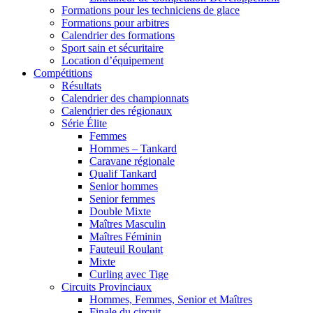
Formations pour les techniciens de glace
Formations pour arbitres
Calendrier des formations
Sport sain et sécuritaire
Location d’équipement
Compétitions
Résultats
Calendrier des championnats
Calendrier des régionaux
Série Élite
Femmes
Hommes – Tankard
Caravane régionale
Qualif Tankard
Senior hommes
Senior femmes
Double Mixte
Maîtres Masculin
Maîtres Féminin
Fauteuil Roulant
Mixte
Curling avec Tige
Circuits Provinciaux
Hommes, Femmes, Senior et Maîtres
Finale du circuit