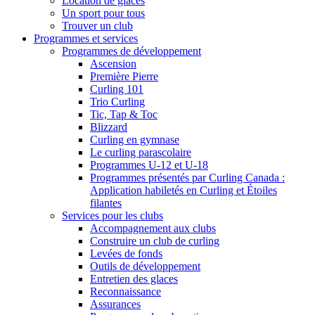
Location de glaces
Un sport pour tous
Trouver un club
Programmes et services
Programmes de développement
Ascension
Première Pierre
Curling 101
Trio Curling
Tic, Tap & Toc
Blizzard
Curling en gymnase
Le curling parascolaire
Programmes U-12 et U-18
Programmes présentés par Curling Canada :
Application habiletés en Curling et Étoiles
filantes
Services pour les clubs
Accompagnement aux clubs
Construire un club de curling
Levées de fonds
Outils de développement
Entretien des glaces
Reconnaissance
Assurances