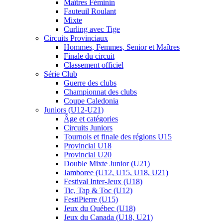
Maîtres Féminin
Fauteuil Roulant
Mixte
Curling avec Tige
Circuits Provinciaux
Hommes, Femmes, Senior et Maîtres
Finale du circuit
Classement officiel
Série Club
Guerre des clubs
Championnat des clubs
Coupe Caledonia
Juniors (U12-U21)
Âge et catégories
Circuits Juniors
Tournois et finale des régions U15
Provincial U18
Provincial U20
Double Mixte Junior (U21)
Jamboree (U12, U15, U18, U21)
Festival Inter-Jeux (U18)
Tic, Tap & Toc (U12)
FestiPierre (U15)
Jeux du Québec (U18)
Jeux du Canada (U18, U21)