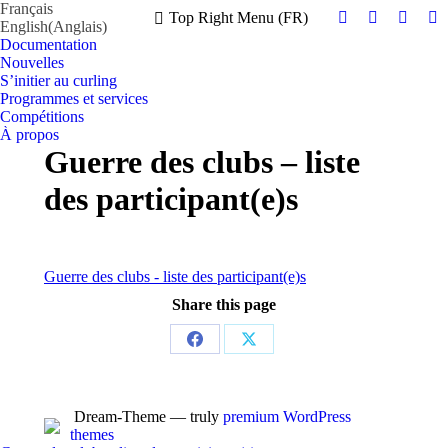
Français
Top Right Menu (FR)
English
(
Anglais
)
Facebook
Instagram
X
Y
Documentation
page
page
page
pa
Nouvelles
opens
opens
opens
op
S’initier au curling
in
in
in
in
Programmes et services
new
new
new
n
Compétitions
À propos
window
window
windo
w
Guerre des clubs – liste
des participant(e)s
Guerre des clubs - liste des participant(e)s
Share this page
Partager
Partager
sur
sur
Facebook
X
Dream-Theme — truly
premium WordPress
themes