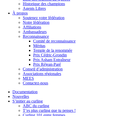
Historique des champions
Agents Libres
À propos
Soutenez votre fédération
Notre fédération
Affiliations
Ambassadeurs
Reconnaissance
Comité de reconnaissance
Méritas
Temple de la renommée
Prix Cédric-Grondin
Prix Asham Entraîneur
Prix Réjean-Paré
Conseil d’administration
Associations régionales
MEES
Contactez-nous
Documentation
Nouvelles
S’initier au curling
ABC du curling
T’es plus curling que tu penses !
Curling 101 entre femmes