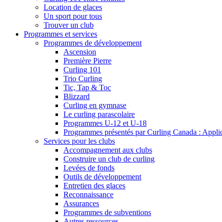
Location de glaces
Un sport pour tous
Trouver un club
Programmes et services
Programmes de développement
Ascension
Première Pierre
Curling 101
Trio Curling
Tic, Tap & Toc
Blizzard
Curling en gymnase
Le curling parascolaire
Programmes U-12 et U-18
Programmes présentés par Curling Canada : Applicat
Services pour les clubs
Accompagnement aux clubs
Construire un club de curling
Levées de fonds
Outils de développement
Entretien des glaces
Reconnaissance
Assurances
Programmes de subventions
Autres ressources