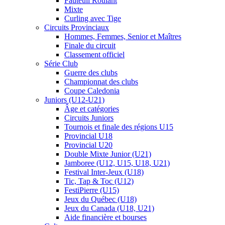
Fauteuil Roulant
Mixte
Curling avec Tige
Circuits Provinciaux
Hommes, Femmes, Senior et Maîtres
Finale du circuit
Classement officiel
Série Club
Guerre des clubs
Championnat des clubs
Coupe Caledonia
Juniors (U12-U21)
Âge et catégories
Circuits Juniors
Tournois et finale des régions U15
Provincial U18
Provincial U20
Double Mixte Junior (U21)
Jamboree (U12, U15, U18, U21)
Festival Inter-Jeux (U18)
Tic, Tap & Toc (U12)
FestiPierre (U15)
Jeux du Québec (U18)
Jeux du Canada (U18, U21)
Aide financière et bourses