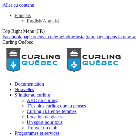
Aller au contenu
Français
English
(
Anglais
)
Top Right Menu (FR)
Facebook page opens in new window
Instagram page opens in new 
Curling Québec
Documentation
Nouvelles
S’initier au curling
ABC du curling
T’es plus curling que tu penses !
Curling 101 entre femmes
Location de glaces
Un sport pour tous
Trouver un club
Programmes et services