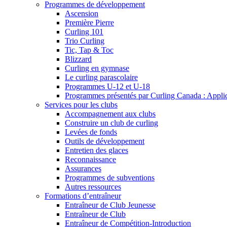
Programmes de développement
Ascension
Première Pierre
Curling 101
Trio Curling
Tic, Tap & Toc
Blizzard
Curling en gymnase
Le curling parascolaire
Programmes U-12 et U-18
Programmes présentés par Curling Canada : Applicat
Services pour les clubs
Accompagnement aux clubs
Construire un club de curling
Levées de fonds
Outils de développement
Entretien des glaces
Reconnaissance
Assurances
Programmes de subventions
Autres ressources
Formations d’entraîneur
Entraîneur de Club Jeunesse
Entraîneur de Club
Entraîneur de Compétition-Introduction