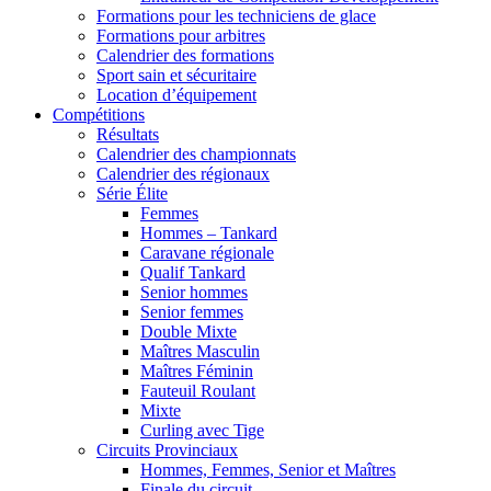
Formations pour les techniciens de glace
Formations pour arbitres
Calendrier des formations
Sport sain et sécuritaire
Location d’équipement
Compétitions
Résultats
Calendrier des championnats
Calendrier des régionaux
Série Élite
Femmes
Hommes – Tankard
Caravane régionale
Qualif Tankard
Senior hommes
Senior femmes
Double Mixte
Maîtres Masculin
Maîtres Féminin
Fauteuil Roulant
Mixte
Curling avec Tige
Circuits Provinciaux
Hommes, Femmes, Senior et Maîtres
Finale du circuit