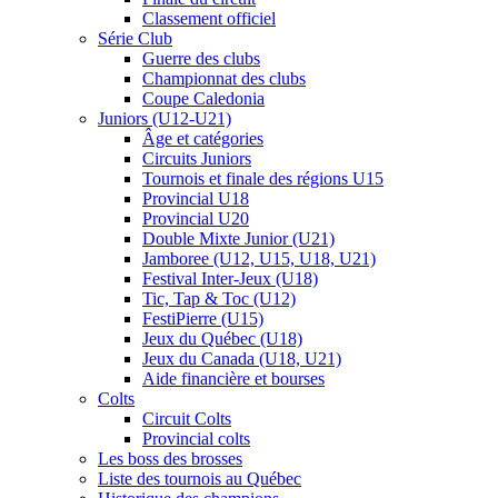
Classement officiel
Série Club
Guerre des clubs
Championnat des clubs
Coupe Caledonia
Juniors (U12-U21)
Âge et catégories
Circuits Juniors
Tournois et finale des régions U15
Provincial U18
Provincial U20
Double Mixte Junior (U21)
Jamboree (U12, U15, U18, U21)
Festival Inter-Jeux (U18)
Tic, Tap & Toc (U12)
FestiPierre (U15)
Jeux du Québec (U18)
Jeux du Canada (U18, U21)
Aide financière et bourses
Colts
Circuit Colts
Provincial colts
Les boss des brosses
Liste des tournois au Québec