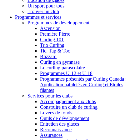
Location de glaces
Un sport pour tous
Trouver un club
Programmes et services
Programmes de développement
Ascension
Première Pierre
Curling 101
Trio Curling
Tic, Tap & Toc
Blizzard
Curling en gymnase
Le curling parascolaire
Programmes U-12 et U-18
Programmes présentés par Curling Canada :
Application habiletés en Curling et Étoiles
filantes
Services pour les clubs
Accompagnement aux clubs
Construire un club de curling
Levées de fonds
Outils de développement
Entretien des glaces
Reconnaissance
Assurances