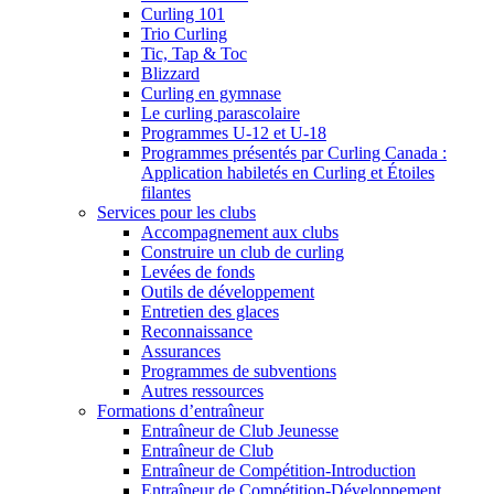
Curling 101
Trio Curling
Tic, Tap & Toc
Blizzard
Curling en gymnase
Le curling parascolaire
Programmes U-12 et U-18
Programmes présentés par Curling Canada :
Application habiletés en Curling et Étoiles
filantes
Services pour les clubs
Accompagnement aux clubs
Construire un club de curling
Levées de fonds
Outils de développement
Entretien des glaces
Reconnaissance
Assurances
Programmes de subventions
Autres ressources
Formations d’entraîneur
Entraîneur de Club Jeunesse
Entraîneur de Club
Entraîneur de Compétition-Introduction
Entraîneur de Compétition-Développement