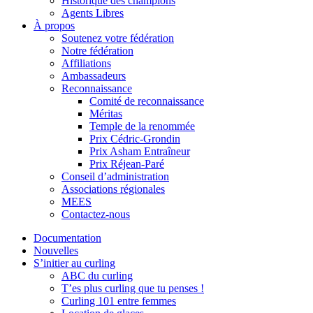
Historique des champions
Agents Libres
À propos
Soutenez votre fédération
Notre fédération
Affiliations
Ambassadeurs
Reconnaissance
Comité de reconnaissance
Méritas
Temple de la renommée
Prix Cédric-Grondin
Prix Asham Entraîneur
Prix Réjean-Paré
Conseil d’administration
Associations régionales
MEES
Contactez-nous
Documentation
Nouvelles
S’initier au curling
ABC du curling
T’es plus curling que tu penses !
Curling 101 entre femmes