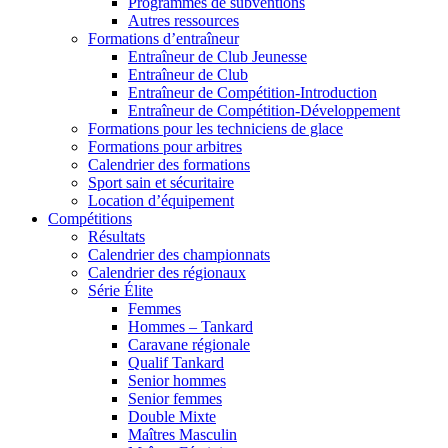
Programmes de subventions
Autres ressources
Formations d’entraîneur
Entraîneur de Club Jeunesse
Entraîneur de Club
Entraîneur de Compétition-Introduction
Entraîneur de Compétition-Développement
Formations pour les techniciens de glace
Formations pour arbitres
Calendrier des formations
Sport sain et sécuritaire
Location d’équipement
Compétitions
Résultats
Calendrier des championnats
Calendrier des régionaux
Série Élite
Femmes
Hommes – Tankard
Caravane régionale
Qualif Tankard
Senior hommes
Senior femmes
Double Mixte
Maîtres Masculin