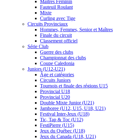
Maîtres Féminin
Fauteuil Roulant
Mixte
Curling avec Tige
Circuits Provinciaux
Hommes, Femmes, Senior et Maîtres
Finale du circuit
Classement officiel
Série Club
Guerre des clubs
Championnat des clubs
Coupe Caledonia
Juniors (U12-U21)
Âge et catégories
Circuits Juniors
Tournois et finale des régions U15
Provincial U18
Provincial U20
Double Mixte Junior (U21)
Jamboree (U12, U15, U18, U21)
Festival Inter-Jeux (U18)
Tic, Tap & Toc (U12)
FestiPierre (U15)
Jeux du Québec (U18)
Jeux du Canada (U18, U21)