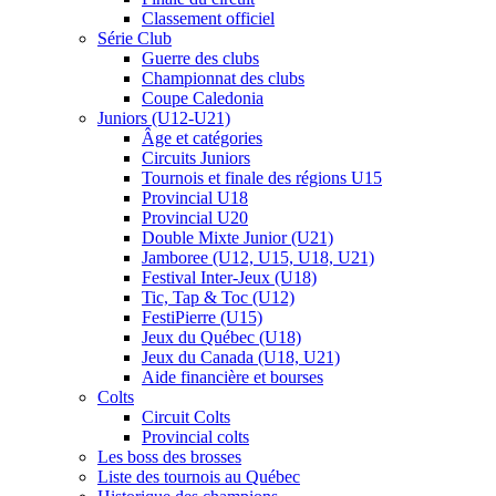
Classement officiel
Série Club
Guerre des clubs
Championnat des clubs
Coupe Caledonia
Juniors (U12-U21)
Âge et catégories
Circuits Juniors
Tournois et finale des régions U15
Provincial U18
Provincial U20
Double Mixte Junior (U21)
Jamboree (U12, U15, U18, U21)
Festival Inter-Jeux (U18)
Tic, Tap & Toc (U12)
FestiPierre (U15)
Jeux du Québec (U18)
Jeux du Canada (U18, U21)
Aide financière et bourses
Colts
Circuit Colts
Provincial colts
Les boss des brosses
Liste des tournois au Québec