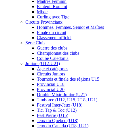
Maîtres Féminin
Fauteuil Roulant
Mixte
Curling avec Tige
Circuits Provinciaux
Hommes, Femmes, Senior et Maîtres
Finale du circuit
Classement officiel
Série Club
Guerre des clubs
Championnat des clubs
Coupe Caledonia
Juniors (U12-U21)
Âge et catégories
Circuits Juniors
Tournois et finale des régions U15
Provincial U18
Provincial U20
Double Mixte Junior (U21)
Jamboree (U12, U15, U18, U21)
Festival Inter-Jeux (U18)
Tic, Tap & Toc (U12)
FestiPierre (U15)
Jeux du Québec (U18)
Jeux du Canada (U18, U21)