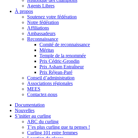
Historique des champions
Agents Libres
À propos
Soutenez votre fédération
Notre fédération
Affiliations
Ambassadeurs
Reconnaissance
Comité de reconnaissance
Méritas
Temple de la renommée
Prix Cédric-Grondin
Prix Asham Entraîneur
Prix Réjean-Paré
Conseil d’administration
Associations régionales
MEES
Contactez-nous
Documentation
Nouvelles
S’initier au curling
ABC du curling
T’es plus curling que tu penses !
Curling 101 entre femmes