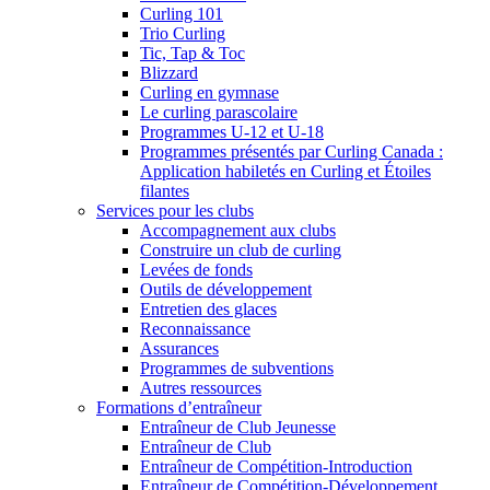
Curling 101
Trio Curling
Tic, Tap & Toc
Blizzard
Curling en gymnase
Le curling parascolaire
Programmes U-12 et U-18
Programmes présentés par Curling Canada :
Application habiletés en Curling et Étoiles
filantes
Services pour les clubs
Accompagnement aux clubs
Construire un club de curling
Levées de fonds
Outils de développement
Entretien des glaces
Reconnaissance
Assurances
Programmes de subventions
Autres ressources
Formations d’entraîneur
Entraîneur de Club Jeunesse
Entraîneur de Club
Entraîneur de Compétition-Introduction
Entraîneur de Compétition-Développement