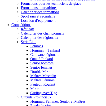
Formations pour les techniciens de glace
Formations pour arbitres
Calendrier des formations
Sport sain et sécuritaire
Location d’équipement
Compétitions
Résultats
Calendrier des championnats
Calendrier des régionaux
Série Élite
Femmes
Hommes – Tankard
Caravane régionale
Qualif Tankard
Senior hommes
Senior femmes
Double Mixte
Maîtres Masculin
Maîtres Féminin
Fauteuil Roulant
Mixte
Curling avec Tige
Circuits Provinciaux
Hommes, Femmes, Senior et Maîtres
Finale du circuit