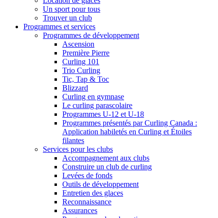
Location de glaces
Un sport pour tous
Trouver un club
Programmes et services
Programmes de développement
Ascension
Première Pierre
Curling 101
Trio Curling
Tic, Tap & Toc
Blizzard
Curling en gymnase
Le curling parascolaire
Programmes U-12 et U-18
Programmes présentés par Curling Canada :
Application habiletés en Curling et Étoiles
filantes
Services pour les clubs
Accompagnement aux clubs
Construire un club de curling
Levées de fonds
Outils de développement
Entretien des glaces
Reconnaissance
Assurances