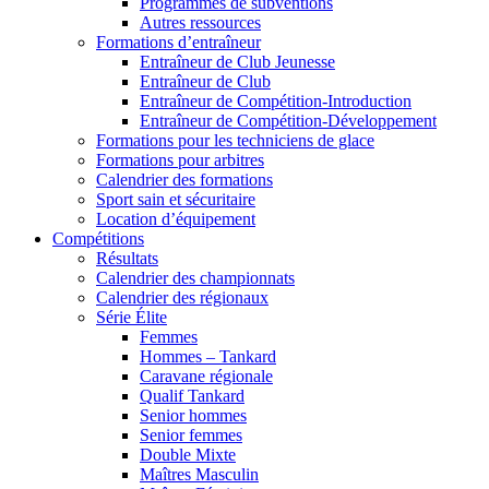
Programmes de subventions
Autres ressources
Formations d’entraîneur
Entraîneur de Club Jeunesse
Entraîneur de Club
Entraîneur de Compétition-Introduction
Entraîneur de Compétition-Développement
Formations pour les techniciens de glace
Formations pour arbitres
Calendrier des formations
Sport sain et sécuritaire
Location d’équipement
Compétitions
Résultats
Calendrier des championnats
Calendrier des régionaux
Série Élite
Femmes
Hommes – Tankard
Caravane régionale
Qualif Tankard
Senior hommes
Senior femmes
Double Mixte
Maîtres Masculin