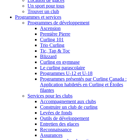
Location de glaces
Un sport pour tous
Trouver un club
Programmes et services
Programmes de développement
Ascension
Première Pierre
Curling 101
Trio Curling
Tic, Tap & Toc
Blizzard
Curling en gymnase
Le curling parascolaire
Programmes U-12 et U-18
Programmes présentés par Curling Canada :
Application habiletés en Curling et Étoiles
filantes
Services pour les clubs
Accompagnement aux clubs
Construire un club de curling
Levées de fonds
Outils de développement
Entretien des glaces
Reconnaissance
Assurances