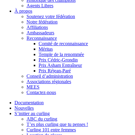
Historique des champions
Agents Libres
À propos
Soutenez votre fédération
Notre fédération
Affiliations
Ambassadeurs
Reconnaissance
Comité de reconnaissance
Méritas
Temple de la renommée
Prix Cédric-Grondin
Prix Asham Entraîneur
Prix Réjean-Paré
Conseil d’administration
Associations régionales
MEES
Contactez-nous
Documentation
Nouvelles
S’initier au curling
ABC du curling
T’es plus curling que tu penses !
Curling 101 entre femmes