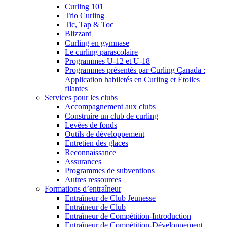
Curling 101
Trio Curling
Tic, Tap & Toc
Blizzard
Curling en gymnase
Le curling parascolaire
Programmes U-12 et U-18
Programmes présentés par Curling Canada :
Application habiletés en Curling et Étoiles
filantes
Services pour les clubs
Accompagnement aux clubs
Construire un club de curling
Levées de fonds
Outils de développement
Entretien des glaces
Reconnaissance
Assurances
Programmes de subventions
Autres ressources
Formations d’entraîneur
Entraîneur de Club Jeunesse
Entraîneur de Club
Entraîneur de Compétition-Introduction
Entraîneur de Compétition-Développement