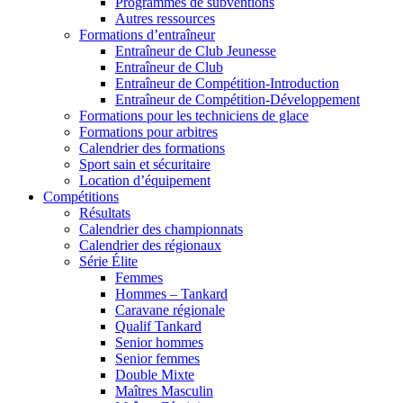
Programmes de subventions
Autres ressources
Formations d’entraîneur
Entraîneur de Club Jeunesse
Entraîneur de Club
Entraîneur de Compétition-Introduction
Entraîneur de Compétition-Développement
Formations pour les techniciens de glace
Formations pour arbitres
Calendrier des formations
Sport sain et sécuritaire
Location d’équipement
Compétitions
Résultats
Calendrier des championnats
Calendrier des régionaux
Série Élite
Femmes
Hommes – Tankard
Caravane régionale
Qualif Tankard
Senior hommes
Senior femmes
Double Mixte
Maîtres Masculin