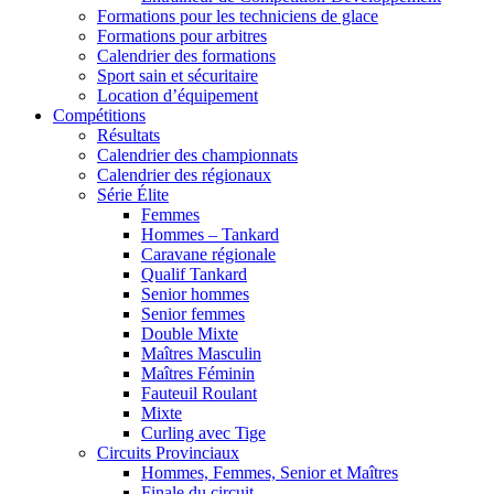
Formations pour les techniciens de glace
Formations pour arbitres
Calendrier des formations
Sport sain et sécuritaire
Location d’équipement
Compétitions
Résultats
Calendrier des championnats
Calendrier des régionaux
Série Élite
Femmes
Hommes – Tankard
Caravane régionale
Qualif Tankard
Senior hommes
Senior femmes
Double Mixte
Maîtres Masculin
Maîtres Féminin
Fauteuil Roulant
Mixte
Curling avec Tige
Circuits Provinciaux
Hommes, Femmes, Senior et Maîtres
Finale du circuit