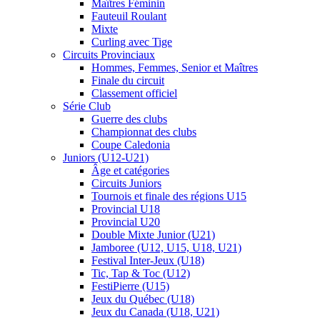
Maîtres Féminin
Fauteuil Roulant
Mixte
Curling avec Tige
Circuits Provinciaux
Hommes, Femmes, Senior et Maîtres
Finale du circuit
Classement officiel
Série Club
Guerre des clubs
Championnat des clubs
Coupe Caledonia
Juniors (U12-U21)
Âge et catégories
Circuits Juniors
Tournois et finale des régions U15
Provincial U18
Provincial U20
Double Mixte Junior (U21)
Jamboree (U12, U15, U18, U21)
Festival Inter-Jeux (U18)
Tic, Tap & Toc (U12)
FestiPierre (U15)
Jeux du Québec (U18)
Jeux du Canada (U18, U21)