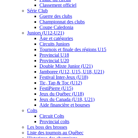
Classement officiel
Série Club
Guerre des clubs
Championnat des clubs
Coupe Caledonia
Juniors (U12-U21)
Âge et catégories
Circuits Juniors
Tournois et finale des régions U15
Provincial U18
Provincial U20
Double Mixte Junior (U21)
Jamboree (U12, U15, U18, U21)
Festival Inter-Jeux (U18)
Tic, Tap & Toc (U12)
FestiPierre (U15)
Jeux du Québec (U18)
Jeux du Canada (U18, U21)
Aide financière et bourses
Colts
Circuit Colts
Provincial colts
Les boss des brosses
Liste des tournois au Québec