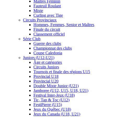
Maîtres Féminin
Fauteuil Roulant
Mixte
Curling avec Tige
Circuits Provinciaux
Hommes, Femmes, Senior et Maîtres
Finale du circuit
Classement officiel
Série Club
Guerre des clubs
Championnat des clubs
Coupe Caledonia
Juniors (U12-U21)
Âge et catégories
Circuits Juniors
Tournois et finale des régions U15
Provincial U18
Provincial U20
Double Mixte Junior (U21)
Jamboree (U12, U15, U18, U21)
Festival Inter-Jeux (U18)
Tic, Tap & Toc (U12)
FestiPierre (U15)
Jeux du Québec (U18)
Jeux du Canada (U18, U21)