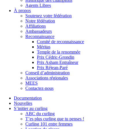
Historique des champions
Agents Libres
À propos
Soutenez votre fédération
Notre fédération
Affiliations
Ambassadeurs
Reconnaissance
Comité de reconnaissance
Méritas
Temple de la renommée
Prix Cédric-Grondin
Prix Asham Entraîneur
Prix Réjean-Paré
Conseil d’administration
Associations régionales
MEES
Contactez-nous
Documentation
Nouvelles
S’initier au curling
ABC du curling
T’es plus curling que tu penses !
Curling 101 entre femmes