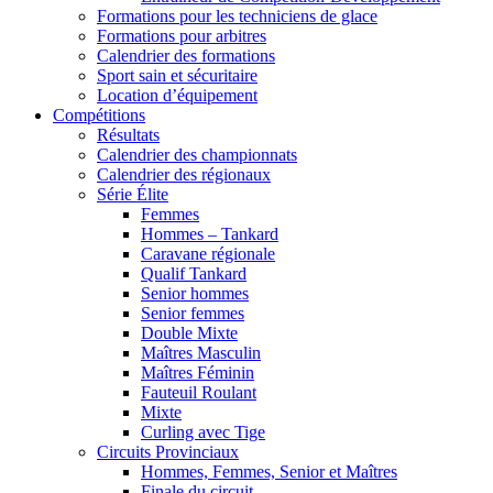
Formations pour les techniciens de glace
Formations pour arbitres
Calendrier des formations
Sport sain et sécuritaire
Location d’équipement
Compétitions
Résultats
Calendrier des championnats
Calendrier des régionaux
Série Élite
Femmes
Hommes – Tankard
Caravane régionale
Qualif Tankard
Senior hommes
Senior femmes
Double Mixte
Maîtres Masculin
Maîtres Féminin
Fauteuil Roulant
Mixte
Curling avec Tige
Circuits Provinciaux
Hommes, Femmes, Senior et Maîtres
Finale du circuit