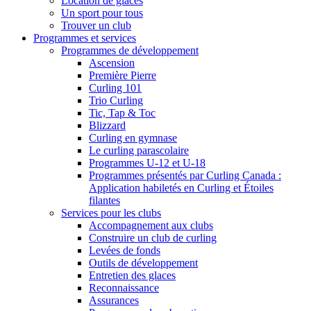
Location de glaces
Un sport pour tous
Trouver un club
Programmes et services
Programmes de développement
Ascension
Première Pierre
Curling 101
Trio Curling
Tic, Tap & Toc
Blizzard
Curling en gymnase
Le curling parascolaire
Programmes U-12 et U-18
Programmes présentés par Curling Canada :
Application habiletés en Curling et Étoiles
filantes
Services pour les clubs
Accompagnement aux clubs
Construire un club de curling
Levées de fonds
Outils de développement
Entretien des glaces
Reconnaissance
Assurances