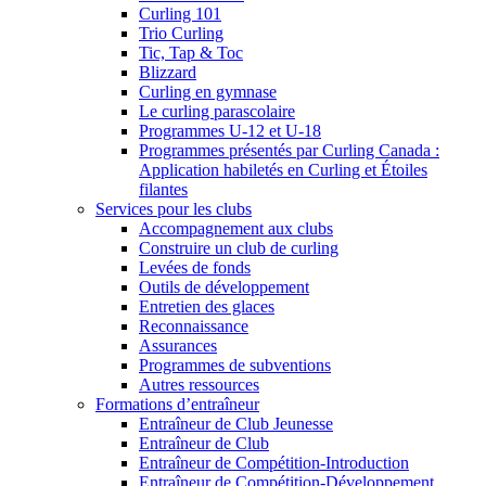
Curling 101
Trio Curling
Tic, Tap & Toc
Blizzard
Curling en gymnase
Le curling parascolaire
Programmes U-12 et U-18
Programmes présentés par Curling Canada :
Application habiletés en Curling et Étoiles
filantes
Services pour les clubs
Accompagnement aux clubs
Construire un club de curling
Levées de fonds
Outils de développement
Entretien des glaces
Reconnaissance
Assurances
Programmes de subventions
Autres ressources
Formations d’entraîneur
Entraîneur de Club Jeunesse
Entraîneur de Club
Entraîneur de Compétition-Introduction
Entraîneur de Compétition-Développement