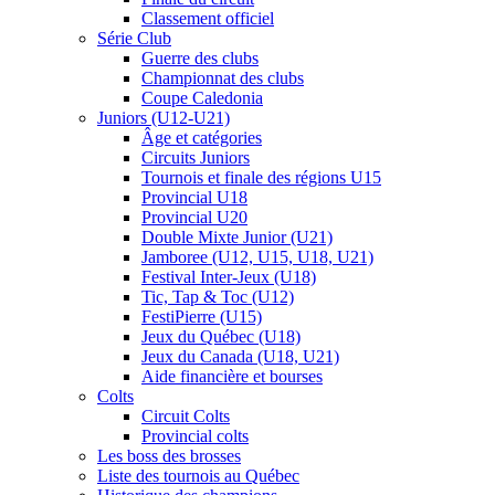
Classement officiel
Série Club
Guerre des clubs
Championnat des clubs
Coupe Caledonia
Juniors (U12-U21)
Âge et catégories
Circuits Juniors
Tournois et finale des régions U15
Provincial U18
Provincial U20
Double Mixte Junior (U21)
Jamboree (U12, U15, U18, U21)
Festival Inter-Jeux (U18)
Tic, Tap & Toc (U12)
FestiPierre (U15)
Jeux du Québec (U18)
Jeux du Canada (U18, U21)
Aide financière et bourses
Colts
Circuit Colts
Provincial colts
Les boss des brosses
Liste des tournois au Québec