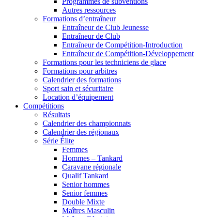
Programmes de subventions
Autres ressources
Formations d’entraîneur
Entraîneur de Club Jeunesse
Entraîneur de Club
Entraîneur de Compétition-Introduction
Entraîneur de Compétition-Développement
Formations pour les techniciens de glace
Formations pour arbitres
Calendrier des formations
Sport sain et sécuritaire
Location d’équipement
Compétitions
Résultats
Calendrier des championnats
Calendrier des régionaux
Série Élite
Femmes
Hommes – Tankard
Caravane régionale
Qualif Tankard
Senior hommes
Senior femmes
Double Mixte
Maîtres Masculin