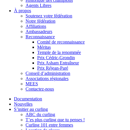
Historique des champions
Agents Libres
À propos
Soutenez votre fédération
Notre fédération
Affiliations
Ambassadeurs
Reconnaissance
Comité de reconnaissance
Méritas
Temple de la renommée
Prix Cédric-Grondin
Prix Asham Entraîneur
Prix Réjean-Paré
Conseil d’administration
Associations régionales
MEES
Contactez-nous
Documentation
Nouvelles
S’initier au curling
ABC du curling
T’es plus curling que tu penses !
Curling 101 entre femmes