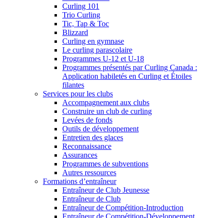
Curling 101
Trio Curling
Tic, Tap & Toc
Blizzard
Curling en gymnase
Le curling parascolaire
Programmes U-12 et U-18
Programmes présentés par Curling Canada :
Application habiletés en Curling et Étoiles
filantes
Services pour les clubs
Accompagnement aux clubs
Construire un club de curling
Levées de fonds
Outils de développement
Entretien des glaces
Reconnaissance
Assurances
Programmes de subventions
Autres ressources
Formations d’entraîneur
Entraîneur de Club Jeunesse
Entraîneur de Club
Entraîneur de Compétition-Introduction
Entraîneur de Compétition-Développement