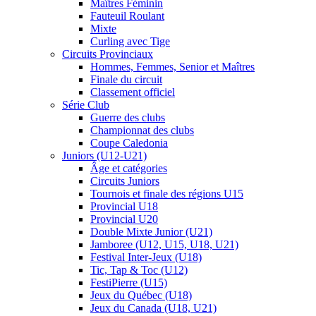
Maîtres Féminin
Fauteuil Roulant
Mixte
Curling avec Tige
Circuits Provinciaux
Hommes, Femmes, Senior et Maîtres
Finale du circuit
Classement officiel
Série Club
Guerre des clubs
Championnat des clubs
Coupe Caledonia
Juniors (U12-U21)
Âge et catégories
Circuits Juniors
Tournois et finale des régions U15
Provincial U18
Provincial U20
Double Mixte Junior (U21)
Jamboree (U12, U15, U18, U21)
Festival Inter-Jeux (U18)
Tic, Tap & Toc (U12)
FestiPierre (U15)
Jeux du Québec (U18)
Jeux du Canada (U18, U21)