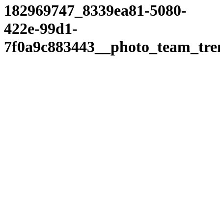
182969747_8339ea81-5080-
422e-99d1-
7f0a9c883443__photo_team_tr