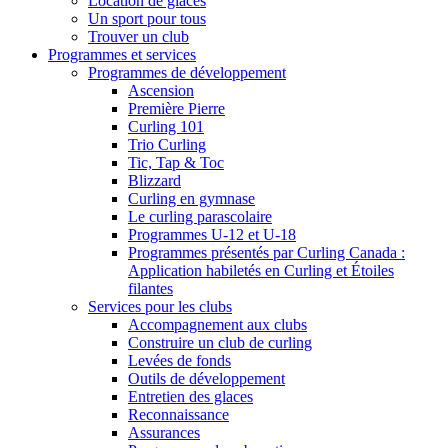
Location de glaces
Un sport pour tous
Trouver un club
Programmes et services
Programmes de développement
Ascension
Première Pierre
Curling 101
Trio Curling
Tic, Tap & Toc
Blizzard
Curling en gymnase
Le curling parascolaire
Programmes U-12 et U-18
Programmes présentés par Curling Canada :
Application habiletés en Curling et Étoiles
filantes
Services pour les clubs
Accompagnement aux clubs
Construire un club de curling
Levées de fonds
Outils de développement
Entretien des glaces
Reconnaissance
Assurances