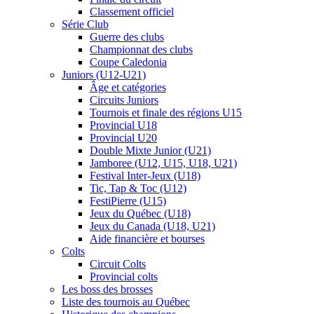
Classement officiel
Série Club
Guerre des clubs
Championnat des clubs
Coupe Caledonia
Juniors (U12-U21)
Âge et catégories
Circuits Juniors
Tournois et finale des régions U15
Provincial U18
Provincial U20
Double Mixte Junior (U21)
Jamboree (U12, U15, U18, U21)
Festival Inter-Jeux (U18)
Tic, Tap & Toc (U12)
FestiPierre (U15)
Jeux du Québec (U18)
Jeux du Canada (U18, U21)
Aide financière et bourses
Colts
Circuit Colts
Provincial colts
Les boss des brosses
Liste des tournois au Québec