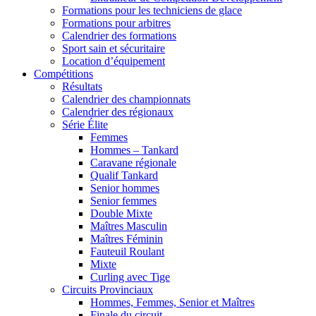
Formations pour les techniciens de glace
Formations pour arbitres
Calendrier des formations
Sport sain et sécuritaire
Location d’équipement
Compétitions
Résultats
Calendrier des championnats
Calendrier des régionaux
Série Élite
Femmes
Hommes – Tankard
Caravane régionale
Qualif Tankard
Senior hommes
Senior femmes
Double Mixte
Maîtres Masculin
Maîtres Féminin
Fauteuil Roulant
Mixte
Curling avec Tige
Circuits Provinciaux
Hommes, Femmes, Senior et Maîtres
Finale du circuit