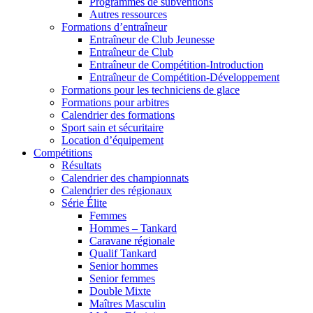
Programmes de subventions
Autres ressources
Formations d’entraîneur
Entraîneur de Club Jeunesse
Entraîneur de Club
Entraîneur de Compétition-Introduction
Entraîneur de Compétition-Développement
Formations pour les techniciens de glace
Formations pour arbitres
Calendrier des formations
Sport sain et sécuritaire
Location d’équipement
Compétitions
Résultats
Calendrier des championnats
Calendrier des régionaux
Série Élite
Femmes
Hommes – Tankard
Caravane régionale
Qualif Tankard
Senior hommes
Senior femmes
Double Mixte
Maîtres Masculin