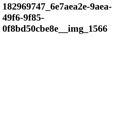
182969747_6e7aea2e-9aea-
49f6-9f85-
0f8bd50cbe8e__img_1566