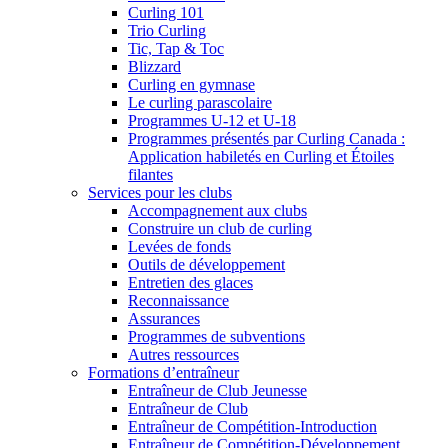
Curling 101
Trio Curling
Tic, Tap & Toc
Blizzard
Curling en gymnase
Le curling parascolaire
Programmes U-12 et U-18
Programmes présentés par Curling Canada :
Application habiletés en Curling et Étoiles
filantes
Services pour les clubs
Accompagnement aux clubs
Construire un club de curling
Levées de fonds
Outils de développement
Entretien des glaces
Reconnaissance
Assurances
Programmes de subventions
Autres ressources
Formations d’entraîneur
Entraîneur de Club Jeunesse
Entraîneur de Club
Entraîneur de Compétition-Introduction
Entraîneur de Compétition-Développement