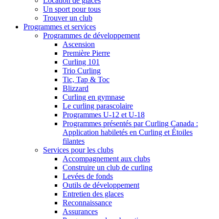
Location de glaces
Un sport pour tous
Trouver un club
Programmes et services
Programmes de développement
Ascension
Première Pierre
Curling 101
Trio Curling
Tic, Tap & Toc
Blizzard
Curling en gymnase
Le curling parascolaire
Programmes U-12 et U-18
Programmes présentés par Curling Canada :
Application habiletés en Curling et Étoiles
filantes
Services pour les clubs
Accompagnement aux clubs
Construire un club de curling
Levées de fonds
Outils de développement
Entretien des glaces
Reconnaissance
Assurances