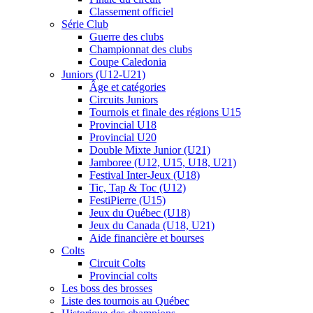
Classement officiel
Série Club
Guerre des clubs
Championnat des clubs
Coupe Caledonia
Juniors (U12-U21)
Âge et catégories
Circuits Juniors
Tournois et finale des régions U15
Provincial U18
Provincial U20
Double Mixte Junior (U21)
Jamboree (U12, U15, U18, U21)
Festival Inter-Jeux (U18)
Tic, Tap & Toc (U12)
FestiPierre (U15)
Jeux du Québec (U18)
Jeux du Canada (U18, U21)
Aide financière et bourses
Colts
Circuit Colts
Provincial colts
Les boss des brosses
Liste des tournois au Québec