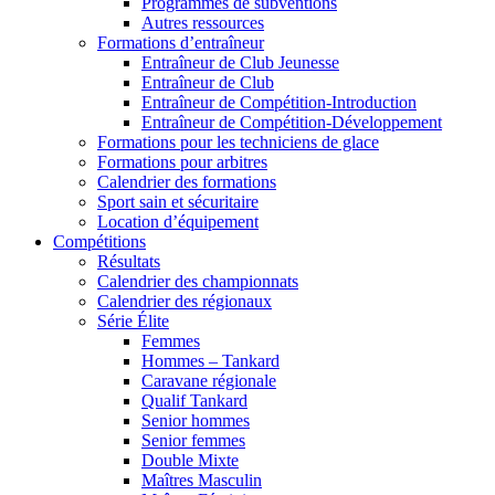
Programmes de subventions
Autres ressources
Formations d’entraîneur
Entraîneur de Club Jeunesse
Entraîneur de Club
Entraîneur de Compétition-Introduction
Entraîneur de Compétition-Développement
Formations pour les techniciens de glace
Formations pour arbitres
Calendrier des formations
Sport sain et sécuritaire
Location d’équipement
Compétitions
Résultats
Calendrier des championnats
Calendrier des régionaux
Série Élite
Femmes
Hommes – Tankard
Caravane régionale
Qualif Tankard
Senior hommes
Senior femmes
Double Mixte
Maîtres Masculin