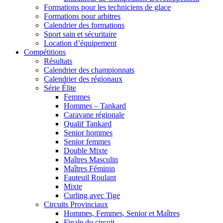
Formations pour les techniciens de glace
Formations pour arbitres
Calendrier des formations
Sport sain et sécuritaire
Location d’équipement
Compétitions
Résultats
Calendrier des championnats
Calendrier des régionaux
Série Élite
Femmes
Hommes – Tankard
Caravane régionale
Qualif Tankard
Senior hommes
Senior femmes
Double Mixte
Maîtres Masculin
Maîtres Féminin
Fauteuil Roulant
Mixte
Curling avec Tige
Circuits Provinciaux
Hommes, Femmes, Senior et Maîtres
Finale du circuit