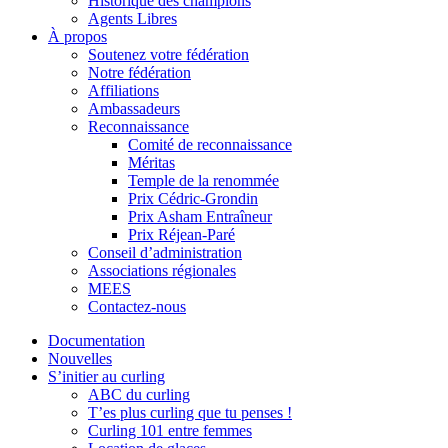
Historique des champions
Agents Libres
À propos
Soutenez votre fédération
Notre fédération
Affiliations
Ambassadeurs
Reconnaissance
Comité de reconnaissance
Méritas
Temple de la renommée
Prix Cédric-Grondin
Prix Asham Entraîneur
Prix Réjean-Paré
Conseil d’administration
Associations régionales
MEES
Contactez-nous
Documentation
Nouvelles
S’initier au curling
ABC du curling
T’es plus curling que tu penses !
Curling 101 entre femmes