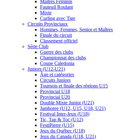
Maîtres Féminin
Fauteuil Roulant
Mixte
Curling avec Tige
Circuits Provinciaux
Hommes, Femmes, Senior et Maîtres
Finale du circuit
Classement officiel
Série Club
Guerre des clubs
Championnat des clubs
Coupe Caledonia
Juniors (U12-U21)
Âge et catégories
Circuits Juniors
Tournois et finale des régions U15
Provincial U18
Provincial U20
Double Mixte Junior (U21)
Jamboree (U12, U15, U18, U21)
Festival Inter-Jeux (U18)
Tic, Tap & Toc (U12)
FestiPierre (U15)
Jeux du Québec (U18)
Jeux du Canada (U18, U21)