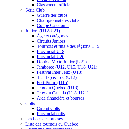
Classement officiel
Série Club
Guerre des clubs
Championnat des clubs
Coupe Caledonia
Juniors (U12-U21)
Âge et catégories
Circuits Juniors
Tournois et finale des régions U15
Provincial U18
Provincial U20
Double Mixte Junior (U21)
Jamboree (U12, U15, U18, U21)
Festival Inter-Jeux (U18)
Tic, Tap & Toc (U12)
FestiPierre (U15)
Jeux du Québec (U18)
Jeux du Canada (U18, U21)
Aide financière et bourses
Colts
Circuit Colts
Provincial colts
Les boss des brosses
Liste des tournois au Québec