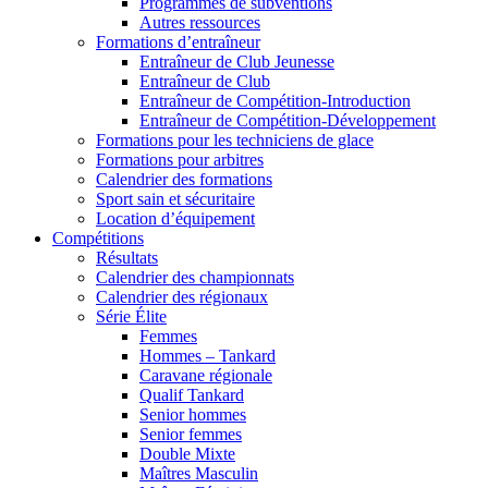
Programmes de subventions
Autres ressources
Formations d’entraîneur
Entraîneur de Club Jeunesse
Entraîneur de Club
Entraîneur de Compétition-Introduction
Entraîneur de Compétition-Développement
Formations pour les techniciens de glace
Formations pour arbitres
Calendrier des formations
Sport sain et sécuritaire
Location d’équipement
Compétitions
Résultats
Calendrier des championnats
Calendrier des régionaux
Série Élite
Femmes
Hommes – Tankard
Caravane régionale
Qualif Tankard
Senior hommes
Senior femmes
Double Mixte
Maîtres Masculin