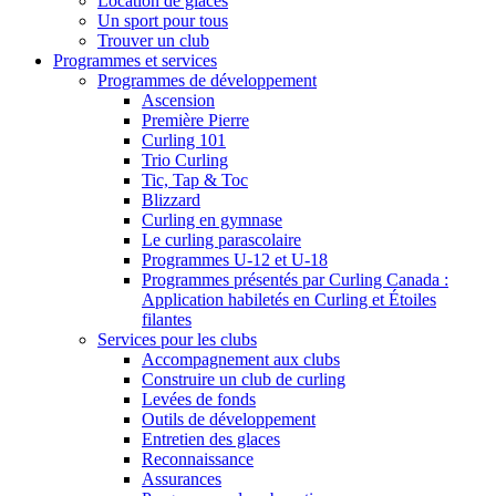
Location de glaces
Un sport pour tous
Trouver un club
Programmes et services
Programmes de développement
Ascension
Première Pierre
Curling 101
Trio Curling
Tic, Tap & Toc
Blizzard
Curling en gymnase
Le curling parascolaire
Programmes U-12 et U-18
Programmes présentés par Curling Canada :
Application habiletés en Curling et Étoiles
filantes
Services pour les clubs
Accompagnement aux clubs
Construire un club de curling
Levées de fonds
Outils de développement
Entretien des glaces
Reconnaissance
Assurances