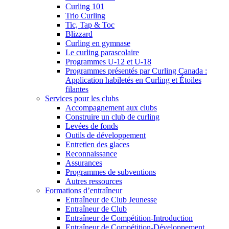
Curling 101
Trio Curling
Tic, Tap & Toc
Blizzard
Curling en gymnase
Le curling parascolaire
Programmes U-12 et U-18
Programmes présentés par Curling Canada :
Application habiletés en Curling et Étoiles
filantes
Services pour les clubs
Accompagnement aux clubs
Construire un club de curling
Levées de fonds
Outils de développement
Entretien des glaces
Reconnaissance
Assurances
Programmes de subventions
Autres ressources
Formations d’entraîneur
Entraîneur de Club Jeunesse
Entraîneur de Club
Entraîneur de Compétition-Introduction
Entraîneur de Compétition-Développement