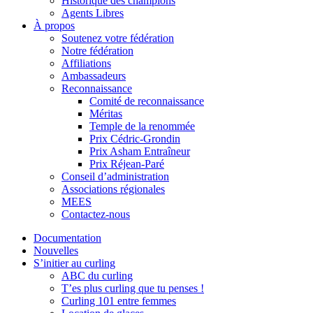
Historique des champions
Agents Libres
À propos
Soutenez votre fédération
Notre fédération
Affiliations
Ambassadeurs
Reconnaissance
Comité de reconnaissance
Méritas
Temple de la renommée
Prix Cédric-Grondin
Prix Asham Entraîneur
Prix Réjean-Paré
Conseil d’administration
Associations régionales
MEES
Contactez-nous
Documentation
Nouvelles
S’initier au curling
ABC du curling
T’es plus curling que tu penses !
Curling 101 entre femmes