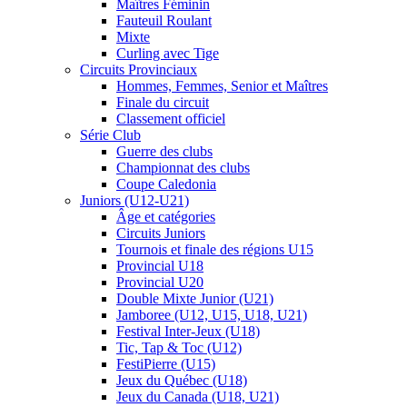
Maîtres Féminin
Fauteuil Roulant
Mixte
Curling avec Tige
Circuits Provinciaux
Hommes, Femmes, Senior et Maîtres
Finale du circuit
Classement officiel
Série Club
Guerre des clubs
Championnat des clubs
Coupe Caledonia
Juniors (U12-U21)
Âge et catégories
Circuits Juniors
Tournois et finale des régions U15
Provincial U18
Provincial U20
Double Mixte Junior (U21)
Jamboree (U12, U15, U18, U21)
Festival Inter-Jeux (U18)
Tic, Tap & Toc (U12)
FestiPierre (U15)
Jeux du Québec (U18)
Jeux du Canada (U18, U21)