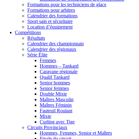
Formations pour les techniciens de glace
Formations pour arbitres
Calendrier des formations
Sport sain et sécuritaire
Location d’équipement
Compétitions
Résultats
Calendrier des championnats
Calendrier des régionaux
Série Élite
Femmes
Hommes – Tankard
Caravane régionale
Qualif Tankard
Senior hommes
Senior femmes
Double Mixte
Maîtres Masculin
Maîtres Féminin
Fauteuil Roulant
Mixte
Curling avec Tige
Circuits Provinciaux
Hommes, Femmes, Senior et Maîtres
Finale du circuit