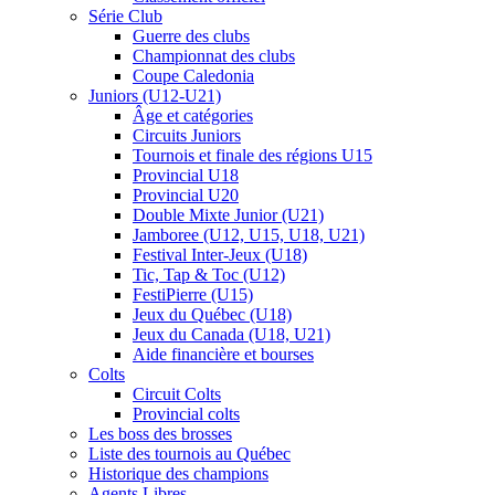
Série Club
Guerre des clubs
Championnat des clubs
Coupe Caledonia
Juniors (U12-U21)
Âge et catégories
Circuits Juniors
Tournois et finale des régions U15
Provincial U18
Provincial U20
Double Mixte Junior (U21)
Jamboree (U12, U15, U18, U21)
Festival Inter-Jeux (U18)
Tic, Tap & Toc (U12)
FestiPierre (U15)
Jeux du Québec (U18)
Jeux du Canada (U18, U21)
Aide financière et bourses
Colts
Circuit Colts
Provincial colts
Les boss des brosses
Liste des tournois au Québec
Historique des champions
Agents Libres