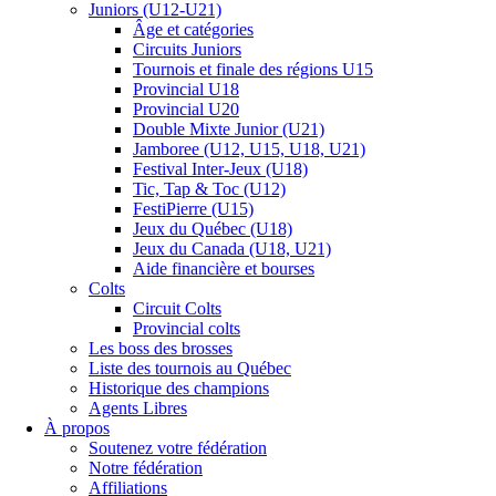
Juniors (U12-U21)
Âge et catégories
Circuits Juniors
Tournois et finale des régions U15
Provincial U18
Provincial U20
Double Mixte Junior (U21)
Jamboree (U12, U15, U18, U21)
Festival Inter-Jeux (U18)
Tic, Tap & Toc (U12)
FestiPierre (U15)
Jeux du Québec (U18)
Jeux du Canada (U18, U21)
Aide financière et bourses
Colts
Circuit Colts
Provincial colts
Les boss des brosses
Liste des tournois au Québec
Historique des champions
Agents Libres
À propos
Soutenez votre fédération
Notre fédération
Affiliations