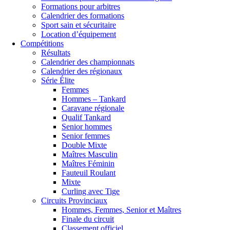
Formations pour arbitres
Calendrier des formations
Sport sain et sécuritaire
Location d’équipement
Compétitions
Résultats
Calendrier des championnats
Calendrier des régionaux
Série Élite
Femmes
Hommes – Tankard
Caravane régionale
Qualif Tankard
Senior hommes
Senior femmes
Double Mixte
Maîtres Masculin
Maîtres Féminin
Fauteuil Roulant
Mixte
Curling avec Tige
Circuits Provinciaux
Hommes, Femmes, Senior et Maîtres
Finale du circuit
Classement officiel