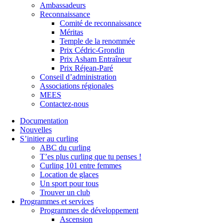
Ambassadeurs
Reconnaissance
Comité de reconnaissance
Méritas
Temple de la renommée
Prix Cédric-Grondin
Prix Asham Entraîneur
Prix Réjean-Paré
Conseil d’administration
Associations régionales
MEES
Contactez-nous
Documentation
Nouvelles
S’initier au curling
ABC du curling
T’es plus curling que tu penses !
Curling 101 entre femmes
Location de glaces
Un sport pour tous
Trouver un club
Programmes et services
Programmes de développement
Ascension