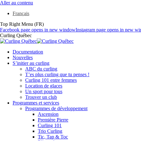
Aller au contenu
Français
Top Right Menu (FR)
Facebook page opens in new window
Instagram page opens in new w
Curling Québec
Documentation
Nouvelles
S’initier au curling
ABC du curling
T’es plus curling que tu penses !
Curling 101 entre femmes
Location de glaces
Un sport pour tous
Trouver un club
Programmes et services
Programmes de développement
Ascension
Première Pierre
Curling 101
Trio Curling
Tic, Tap & Toc