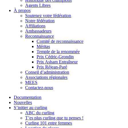
Historique des champions
Agents Libres
À propos
Soutenez votre fédération
Notre fédération
Affiliations
Ambassadeurs
Reconnaissance
Comité de reconnaissance
Méritas
Temple de la renommée
Prix Cédric-Grondin
Prix Asham Entraîneur
Prix Réjean-Paré
Conseil d’administration
Associations régionales
MEES
Contactez-nous
Documentation
Nouvelles
S’initier au curling
ABC du curling
T’es plus curling que tu penses !
Curling 101 entre femmes