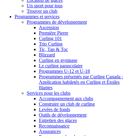
Location de glaces
Un sport pour tous
Trouver un club
Programmes et services
Programmes de développement
Ascension
Première Pierre
Curling 101
Trio Curling
Tic, Tap & Toc
Blizzard
Curling en gymnase
Le curling parascolaire
Programmes U-12 et U-18
Programmes présentés par Curling Canada :
Application habiletés en Curling et Étoiles
filantes
Services pour les clubs
Accompagnement aux clubs
Construire un club de curling
Levées de fonds
Outils de développement
Entretien des glaces
Reconnaissance
Assurances