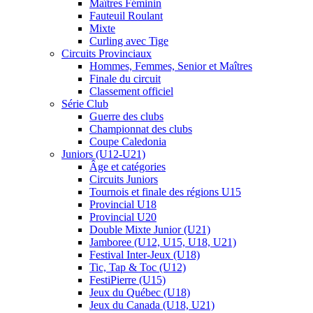
Maîtres Féminin
Fauteuil Roulant
Mixte
Curling avec Tige
Circuits Provinciaux
Hommes, Femmes, Senior et Maîtres
Finale du circuit
Classement officiel
Série Club
Guerre des clubs
Championnat des clubs
Coupe Caledonia
Juniors (U12-U21)
Âge et catégories
Circuits Juniors
Tournois et finale des régions U15
Provincial U18
Provincial U20
Double Mixte Junior (U21)
Jamboree (U12, U15, U18, U21)
Festival Inter-Jeux (U18)
Tic, Tap & Toc (U12)
FestiPierre (U15)
Jeux du Québec (U18)
Jeux du Canada (U18, U21)