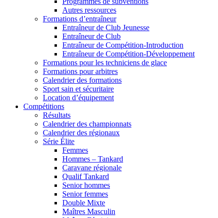
Programmes de subventions
Autres ressources
Formations d’entraîneur
Entraîneur de Club Jeunesse
Entraîneur de Club
Entraîneur de Compétition-Introduction
Entraîneur de Compétition-Développement
Formations pour les techniciens de glace
Formations pour arbitres
Calendrier des formations
Sport sain et sécuritaire
Location d’équipement
Compétitions
Résultats
Calendrier des championnats
Calendrier des régionaux
Série Élite
Femmes
Hommes – Tankard
Caravane régionale
Qualif Tankard
Senior hommes
Senior femmes
Double Mixte
Maîtres Masculin