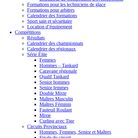
Formations pour les techniciens de glace
Formations pour arbitres
Calendrier des formations
Sport sain et sécuritaire
Location d’équipement
Compétitions
Résultats
Calendrier des championnats
Calendrier des régionaux
Série Élite
Femmes
Hommes – Tankard
Caravane régionale
Qualif Tankard
Senior hommes
Senior femmes
Double Mixte
Maîtres Masculin
Maîtres Féminin
Fauteuil Roulant
Mixte
Curling avec Tige
Circuits Provinciaux
Hommes, Femmes, Senior et Maîtres
Finale du circuit