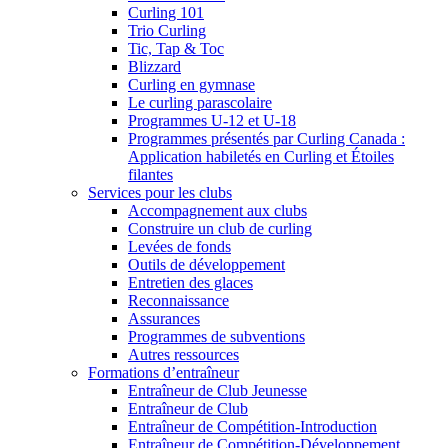
Curling 101
Trio Curling
Tic, Tap & Toc
Blizzard
Curling en gymnase
Le curling parascolaire
Programmes U-12 et U-18
Programmes présentés par Curling Canada :
Application habiletés en Curling et Étoiles
filantes
Services pour les clubs
Accompagnement aux clubs
Construire un club de curling
Levées de fonds
Outils de développement
Entretien des glaces
Reconnaissance
Assurances
Programmes de subventions
Autres ressources
Formations d’entraîneur
Entraîneur de Club Jeunesse
Entraîneur de Club
Entraîneur de Compétition-Introduction
Entraîneur de Compétition-Développement