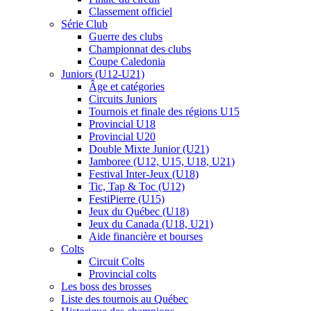
Classement officiel
Série Club
Guerre des clubs
Championnat des clubs
Coupe Caledonia
Juniors (U12-U21)
Âge et catégories
Circuits Juniors
Tournois et finale des régions U15
Provincial U18
Provincial U20
Double Mixte Junior (U21)
Jamboree (U12, U15, U18, U21)
Festival Inter-Jeux (U18)
Tic, Tap & Toc (U12)
FestiPierre (U15)
Jeux du Québec (U18)
Jeux du Canada (U18, U21)
Aide financière et bourses
Colts
Circuit Colts
Provincial colts
Les boss des brosses
Liste des tournois au Québec