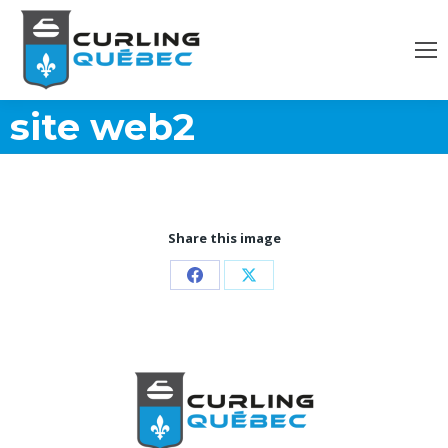
site web2
Share this image
Partager
Partager
sur
sur
Facebook
X