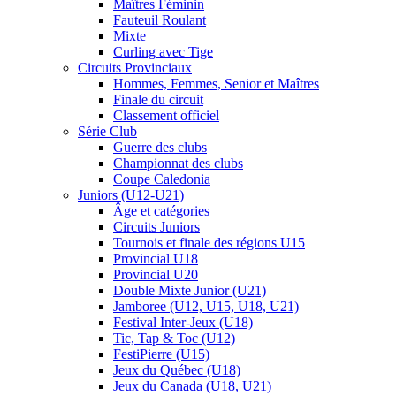
Maîtres Féminin
Fauteuil Roulant
Mixte
Curling avec Tige
Circuits Provinciaux
Hommes, Femmes, Senior et Maîtres
Finale du circuit
Classement officiel
Série Club
Guerre des clubs
Championnat des clubs
Coupe Caledonia
Juniors (U12-U21)
Âge et catégories
Circuits Juniors
Tournois et finale des régions U15
Provincial U18
Provincial U20
Double Mixte Junior (U21)
Jamboree (U12, U15, U18, U21)
Festival Inter-Jeux (U18)
Tic, Tap & Toc (U12)
FestiPierre (U15)
Jeux du Québec (U18)
Jeux du Canada (U18, U21)