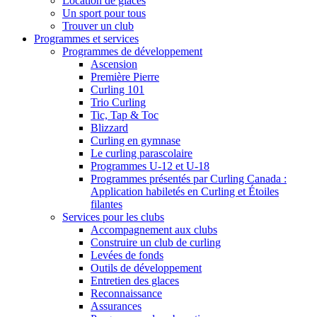
Location de glaces
Un sport pour tous
Trouver un club
Programmes et services
Programmes de développement
Ascension
Première Pierre
Curling 101
Trio Curling
Tic, Tap & Toc
Blizzard
Curling en gymnase
Le curling parascolaire
Programmes U-12 et U-18
Programmes présentés par Curling Canada :
Application habiletés en Curling et Étoiles
filantes
Services pour les clubs
Accompagnement aux clubs
Construire un club de curling
Levées de fonds
Outils de développement
Entretien des glaces
Reconnaissance
Assurances