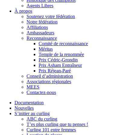
Historique des champions
Agents Libres
À propos
Soutenez votre fédération
Notre fédération
Affiliations
Ambassadeurs
Reconnaissance
Comité de reconnaissance
Méritas
Temple de la renommée
Prix Cédric-Grondin
Prix Asham Entraîneur
Prix Réjean-Paré
Conseil d’administration
Associations régionales
MEES
Contactez-nous
Documentation
Nouvelles
S’initier au curling
ABC du curling
T’es plus curling que tu penses !
Curling 101 entre femmes