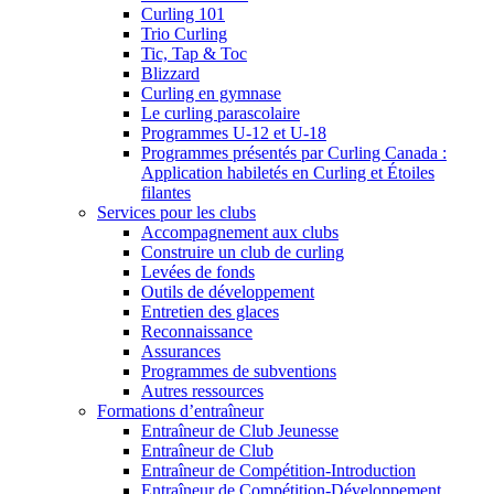
Curling 101
Trio Curling
Tic, Tap & Toc
Blizzard
Curling en gymnase
Le curling parascolaire
Programmes U-12 et U-18
Programmes présentés par Curling Canada :
Application habiletés en Curling et Étoiles
filantes
Services pour les clubs
Accompagnement aux clubs
Construire un club de curling
Levées de fonds
Outils de développement
Entretien des glaces
Reconnaissance
Assurances
Programmes de subventions
Autres ressources
Formations d’entraîneur
Entraîneur de Club Jeunesse
Entraîneur de Club
Entraîneur de Compétition-Introduction
Entraîneur de Compétition-Développement