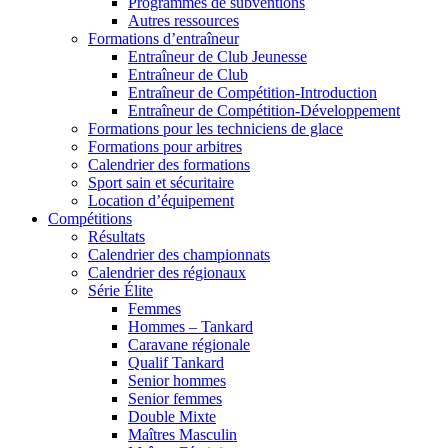
Programmes de subventions
Autres ressources
Formations d’entraîneur
Entraîneur de Club Jeunesse
Entraîneur de Club
Entraîneur de Compétition-Introduction
Entraîneur de Compétition-Développement
Formations pour les techniciens de glace
Formations pour arbitres
Calendrier des formations
Sport sain et sécuritaire
Location d’équipement
Compétitions
Résultats
Calendrier des championnats
Calendrier des régionaux
Série Élite
Femmes
Hommes – Tankard
Caravane régionale
Qualif Tankard
Senior hommes
Senior femmes
Double Mixte
Maîtres Masculin