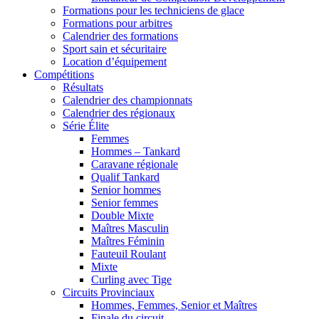
Formations pour les techniciens de glace
Formations pour arbitres
Calendrier des formations
Sport sain et sécuritaire
Location d’équipement
Compétitions
Résultats
Calendrier des championnats
Calendrier des régionaux
Série Élite
Femmes
Hommes – Tankard
Caravane régionale
Qualif Tankard
Senior hommes
Senior femmes
Double Mixte
Maîtres Masculin
Maîtres Féminin
Fauteuil Roulant
Mixte
Curling avec Tige
Circuits Provinciaux
Hommes, Femmes, Senior et Maîtres
Finale du circuit