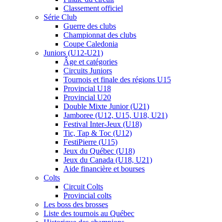
Classement officiel
Série Club
Guerre des clubs
Championnat des clubs
Coupe Caledonia
Juniors (U12-U21)
Âge et catégories
Circuits Juniors
Tournois et finale des régions U15
Provincial U18
Provincial U20
Double Mixte Junior (U21)
Jamboree (U12, U15, U18, U21)
Festival Inter-Jeux (U18)
Tic, Tap & Toc (U12)
FestiPierre (U15)
Jeux du Québec (U18)
Jeux du Canada (U18, U21)
Aide financière et bourses
Colts
Circuit Colts
Provincial colts
Les boss des brosses
Liste des tournois au Québec