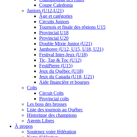
Coupe Caledonia
Juniors (U12-U21)
Âge et catégories
Circuits Juniors
Tournois et finale des régions U15
Provincial U18
Provincial U20
Double Mixte Junior (U21)
Jamboree (U12, U15, U18, U21)
Festival Inter-Jeux (U18)
Tic, Tap & Toc (U12)
FestiPierre (U15)
Jeux du Québec (U18)
Jeux du Canada (U18, U21)
Aide financière et bourses
Colts
Circuit Colts
Provincial colts
Les boss des brosses
Liste des tournois au Québec
Historique des champions
Agents Libres
À propos
Soutenez votre fédération