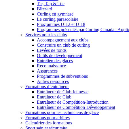
Tic, Tap & Toc
Blizzard
Curling en gymnase
Le curling parascolaire
Programmes U-12 et U-18
Programmes présentés par Curling Canada : Applicat
Services pour les clubs
Accompagnement aux clubs
Construire un club de curling
Levées de fonds
Outils de développement
Entretien des glaces
Reconnaissance
Assurances
Programmes de subventions
Autres ressources
Formations d’entraîneur
Entraîneur de Club Jeunesse
Entraîneur de Club
Entraîneur de Compétition-Introduction
Entraîneur de Compétition-Développement
Formations pour les techniciens de glace
Formations pour arbitres
Calendrier des formations
Sport sain et sécuritaire