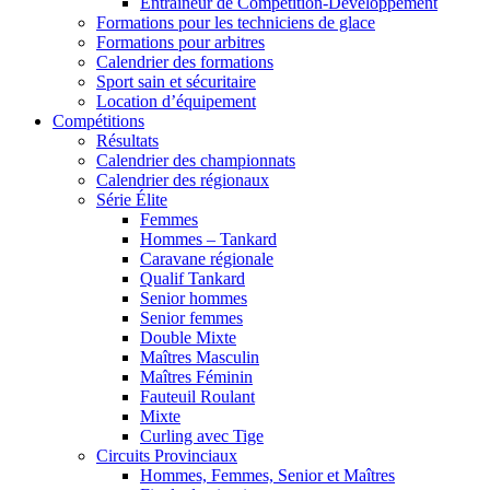
Entraîneur de Compétition-Développement
Formations pour les techniciens de glace
Formations pour arbitres
Calendrier des formations
Sport sain et sécuritaire
Location d’équipement
Compétitions
Résultats
Calendrier des championnats
Calendrier des régionaux
Série Élite
Femmes
Hommes – Tankard
Caravane régionale
Qualif Tankard
Senior hommes
Senior femmes
Double Mixte
Maîtres Masculin
Maîtres Féminin
Fauteuil Roulant
Mixte
Curling avec Tige
Circuits Provinciaux
Hommes, Femmes, Senior et Maîtres