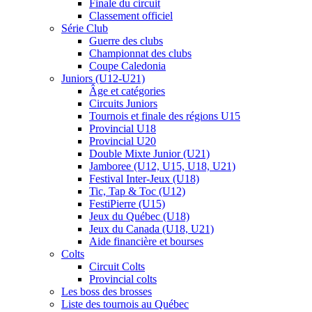
Finale du circuit
Classement officiel
Série Club
Guerre des clubs
Championnat des clubs
Coupe Caledonia
Juniors (U12-U21)
Âge et catégories
Circuits Juniors
Tournois et finale des régions U15
Provincial U18
Provincial U20
Double Mixte Junior (U21)
Jamboree (U12, U15, U18, U21)
Festival Inter-Jeux (U18)
Tic, Tap & Toc (U12)
FestiPierre (U15)
Jeux du Québec (U18)
Jeux du Canada (U18, U21)
Aide financière et bourses
Colts
Circuit Colts
Provincial colts
Les boss des brosses
Liste des tournois au Québec