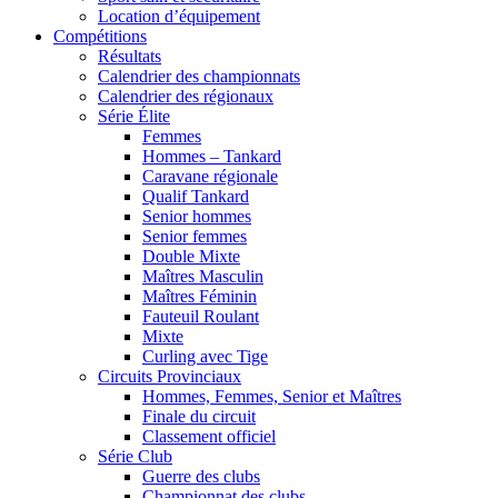
Location d’équipement
Compétitions
Résultats
Calendrier des championnats
Calendrier des régionaux
Série Élite
Femmes
Hommes – Tankard
Caravane régionale
Qualif Tankard
Senior hommes
Senior femmes
Double Mixte
Maîtres Masculin
Maîtres Féminin
Fauteuil Roulant
Mixte
Curling avec Tige
Circuits Provinciaux
Hommes, Femmes, Senior et Maîtres
Finale du circuit
Classement officiel
Série Club
Guerre des clubs
Championnat des clubs