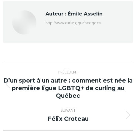
Auteur :
Émile Asselin
http://www.curling-quebec.qc.ca
Navigation
PRÉCÉDENT
article
D’un sport à un autre : comment est née la
première ligue LGBTQ+ de curling au
Article
Québec
précédent
:
SUIVANT
Félix Croteau
Article
suivant
: