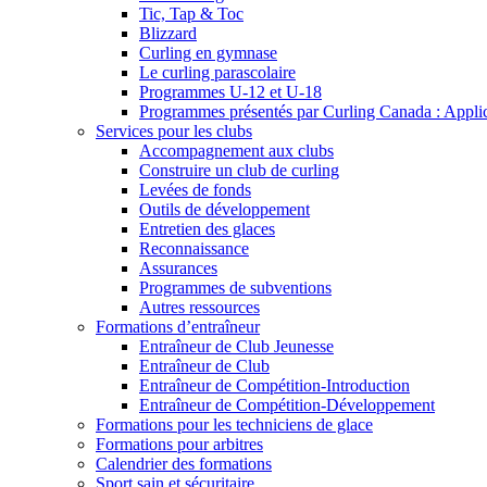
Tic, Tap & Toc
Blizzard
Curling en gymnase
Le curling parascolaire
Programmes U-12 et U-18
Programmes présentés par Curling Canada : Applicat
Services pour les clubs
Accompagnement aux clubs
Construire un club de curling
Levées de fonds
Outils de développement
Entretien des glaces
Reconnaissance
Assurances
Programmes de subventions
Autres ressources
Formations d’entraîneur
Entraîneur de Club Jeunesse
Entraîneur de Club
Entraîneur de Compétition-Introduction
Entraîneur de Compétition-Développement
Formations pour les techniciens de glace
Formations pour arbitres
Calendrier des formations
Sport sain et sécuritaire