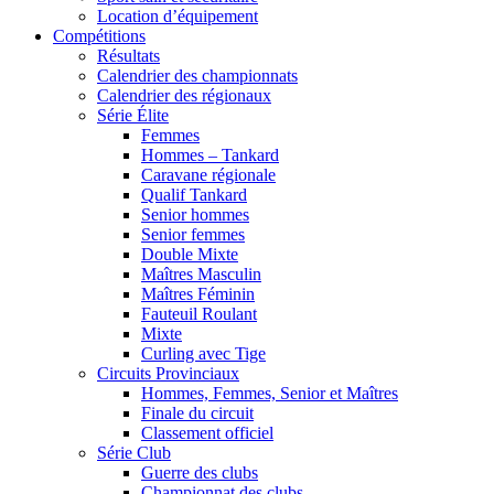
Location d’équipement
Compétitions
Résultats
Calendrier des championnats
Calendrier des régionaux
Série Élite
Femmes
Hommes – Tankard
Caravane régionale
Qualif Tankard
Senior hommes
Senior femmes
Double Mixte
Maîtres Masculin
Maîtres Féminin
Fauteuil Roulant
Mixte
Curling avec Tige
Circuits Provinciaux
Hommes, Femmes, Senior et Maîtres
Finale du circuit
Classement officiel
Série Club
Guerre des clubs
Championnat des clubs