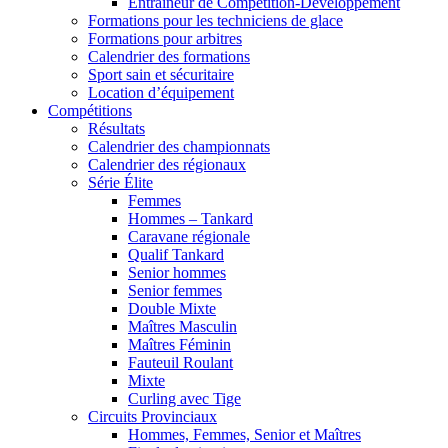
Entraîneur de Compétition-Développement
Formations pour les techniciens de glace
Formations pour arbitres
Calendrier des formations
Sport sain et sécuritaire
Location d’équipement
Compétitions
Résultats
Calendrier des championnats
Calendrier des régionaux
Série Élite
Femmes
Hommes – Tankard
Caravane régionale
Qualif Tankard
Senior hommes
Senior femmes
Double Mixte
Maîtres Masculin
Maîtres Féminin
Fauteuil Roulant
Mixte
Curling avec Tige
Circuits Provinciaux
Hommes, Femmes, Senior et Maîtres