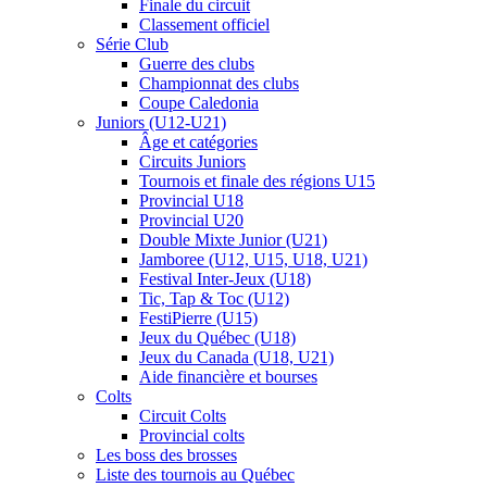
Finale du circuit
Classement officiel
Série Club
Guerre des clubs
Championnat des clubs
Coupe Caledonia
Juniors (U12-U21)
Âge et catégories
Circuits Juniors
Tournois et finale des régions U15
Provincial U18
Provincial U20
Double Mixte Junior (U21)
Jamboree (U12, U15, U18, U21)
Festival Inter-Jeux (U18)
Tic, Tap & Toc (U12)
FestiPierre (U15)
Jeux du Québec (U18)
Jeux du Canada (U18, U21)
Aide financière et bourses
Colts
Circuit Colts
Provincial colts
Les boss des brosses
Liste des tournois au Québec