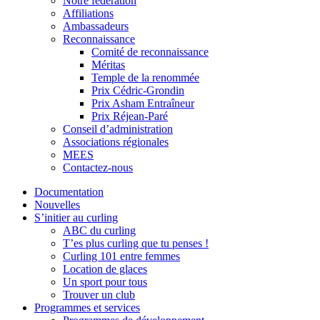
Notre fédération
Affiliations
Ambassadeurs
Reconnaissance
Comité de reconnaissance
Méritas
Temple de la renommée
Prix Cédric-Grondin
Prix Asham Entraîneur
Prix Réjean-Paré
Conseil d’administration
Associations régionales
MEES
Contactez-nous
Documentation
Nouvelles
S’initier au curling
ABC du curling
T’es plus curling que tu penses !
Curling 101 entre femmes
Location de glaces
Un sport pour tous
Trouver un club
Programmes et services