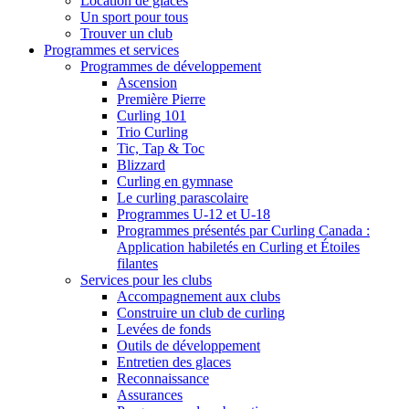
Location de glaces
Un sport pour tous
Trouver un club
Programmes et services
Programmes de développement
Ascension
Première Pierre
Curling 101
Trio Curling
Tic, Tap & Toc
Blizzard
Curling en gymnase
Le curling parascolaire
Programmes U-12 et U-18
Programmes présentés par Curling Canada :
Application habiletés en Curling et Étoiles
filantes
Services pour les clubs
Accompagnement aux clubs
Construire un club de curling
Levées de fonds
Outils de développement
Entretien des glaces
Reconnaissance
Assurances