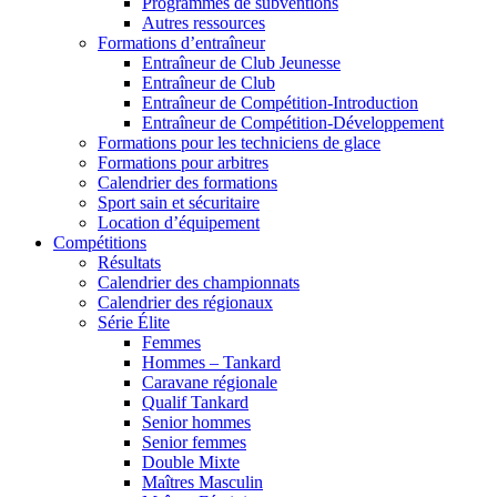
Programmes de subventions
Autres ressources
Formations d’entraîneur
Entraîneur de Club Jeunesse
Entraîneur de Club
Entraîneur de Compétition-Introduction
Entraîneur de Compétition-Développement
Formations pour les techniciens de glace
Formations pour arbitres
Calendrier des formations
Sport sain et sécuritaire
Location d’équipement
Compétitions
Résultats
Calendrier des championnats
Calendrier des régionaux
Série Élite
Femmes
Hommes – Tankard
Caravane régionale
Qualif Tankard
Senior hommes
Senior femmes
Double Mixte
Maîtres Masculin