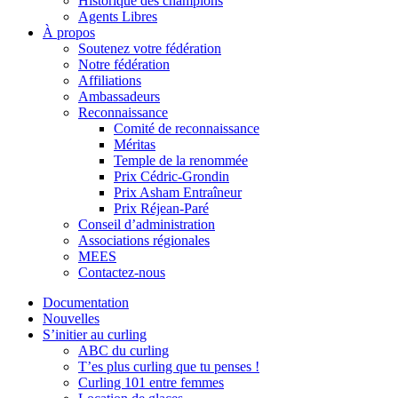
Historique des champions
Agents Libres
À propos
Soutenez votre fédération
Notre fédération
Affiliations
Ambassadeurs
Reconnaissance
Comité de reconnaissance
Méritas
Temple de la renommée
Prix Cédric-Grondin
Prix Asham Entraîneur
Prix Réjean-Paré
Conseil d’administration
Associations régionales
MEES
Contactez-nous
Documentation
Nouvelles
S’initier au curling
ABC du curling
T’es plus curling que tu penses !
Curling 101 entre femmes