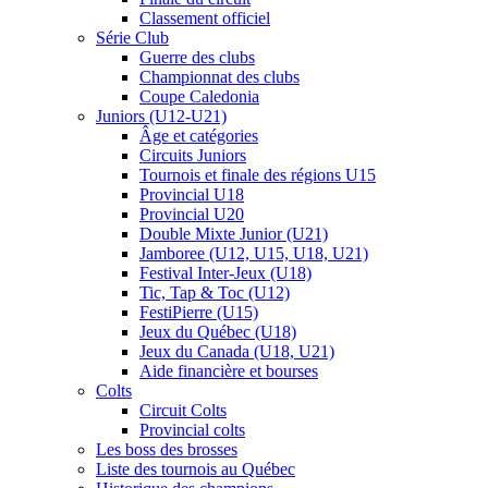
Classement officiel
Série Club
Guerre des clubs
Championnat des clubs
Coupe Caledonia
Juniors (U12-U21)
Âge et catégories
Circuits Juniors
Tournois et finale des régions U15
Provincial U18
Provincial U20
Double Mixte Junior (U21)
Jamboree (U12, U15, U18, U21)
Festival Inter-Jeux (U18)
Tic, Tap & Toc (U12)
FestiPierre (U15)
Jeux du Québec (U18)
Jeux du Canada (U18, U21)
Aide financière et bourses
Colts
Circuit Colts
Provincial colts
Les boss des brosses
Liste des tournois au Québec