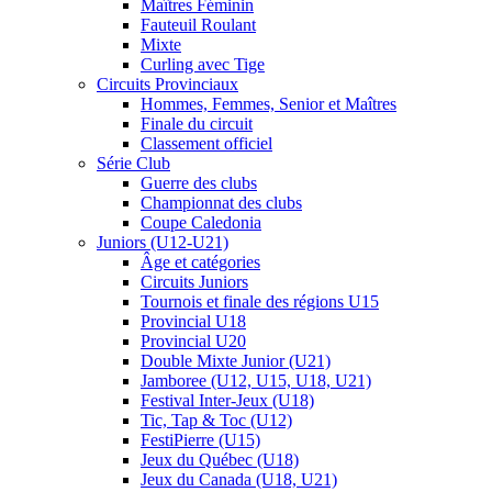
Maîtres Féminin
Fauteuil Roulant
Mixte
Curling avec Tige
Circuits Provinciaux
Hommes, Femmes, Senior et Maîtres
Finale du circuit
Classement officiel
Série Club
Guerre des clubs
Championnat des clubs
Coupe Caledonia
Juniors (U12-U21)
Âge et catégories
Circuits Juniors
Tournois et finale des régions U15
Provincial U18
Provincial U20
Double Mixte Junior (U21)
Jamboree (U12, U15, U18, U21)
Festival Inter-Jeux (U18)
Tic, Tap & Toc (U12)
FestiPierre (U15)
Jeux du Québec (U18)
Jeux du Canada (U18, U21)