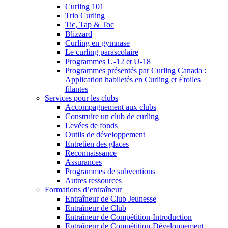
Curling 101
Trio Curling
Tic, Tap & Toc
Blizzard
Curling en gymnase
Le curling parascolaire
Programmes U-12 et U-18
Programmes présentés par Curling Canada :
Application habiletés en Curling et Étoiles
filantes
Services pour les clubs
Accompagnement aux clubs
Construire un club de curling
Levées de fonds
Outils de développement
Entretien des glaces
Reconnaissance
Assurances
Programmes de subventions
Autres ressources
Formations d’entraîneur
Entraîneur de Club Jeunesse
Entraîneur de Club
Entraîneur de Compétition-Introduction
Entraîneur de Compétition-Développement