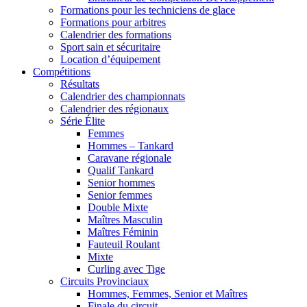
Formations pour les techniciens de glace
Formations pour arbitres
Calendrier des formations
Sport sain et sécuritaire
Location d’équipement
Compétitions
Résultats
Calendrier des championnats
Calendrier des régionaux
Série Élite
Femmes
Hommes – Tankard
Caravane régionale
Qualif Tankard
Senior hommes
Senior femmes
Double Mixte
Maîtres Masculin
Maîtres Féminin
Fauteuil Roulant
Mixte
Curling avec Tige
Circuits Provinciaux
Hommes, Femmes, Senior et Maîtres
Finale du circuit