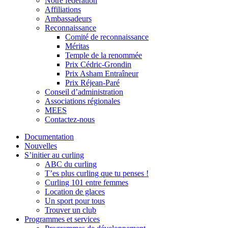
Notre fédération
Affiliations
Ambassadeurs
Reconnaissance
Comité de reconnaissance
Méritas
Temple de la renommée
Prix Cédric-Grondin
Prix Asham Entraîneur
Prix Réjean-Paré
Conseil d’administration
Associations régionales
MEES
Contactez-nous
Documentation
Nouvelles
S’initier au curling
ABC du curling
T’es plus curling que tu penses !
Curling 101 entre femmes
Location de glaces
Un sport pour tous
Trouver un club
Programmes et services