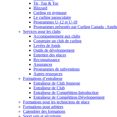
Tic, Tap & Toc
Blizzard
Curling en gymnase
Le curling parascolaire
Programmes U-12 et U-18
Programmes présentés par Curling Canada : Applicat
Services pour les clubs
Accompagnement aux clubs
Construire un club de curling
Levées de fonds
Outils de développement
Entretien des glaces
Reconnaissance
Assurances
Programmes de subventions
Autres ressources
Formations d’entraîneur
Entraîneur de Club Jeunesse
Entraîneur de Club
Entraîneur de Compétition-Introduction
Entraîneur de Compétition-Développement
Formations pour les techniciens de glace
Formations pour arbitres
Calendrier des formations
Sport sain et sécuritaire