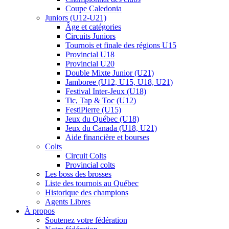
Coupe Caledonia
Juniors (U12-U21)
Âge et catégories
Circuits Juniors
Tournois et finale des régions U15
Provincial U18
Provincial U20
Double Mixte Junior (U21)
Jamboree (U12, U15, U18, U21)
Festival Inter-Jeux (U18)
Tic, Tap & Toc (U12)
FestiPierre (U15)
Jeux du Québec (U18)
Jeux du Canada (U18, U21)
Aide financière et bourses
Colts
Circuit Colts
Provincial colts
Les boss des brosses
Liste des tournois au Québec
Historique des champions
Agents Libres
À propos
Soutenez votre fédération