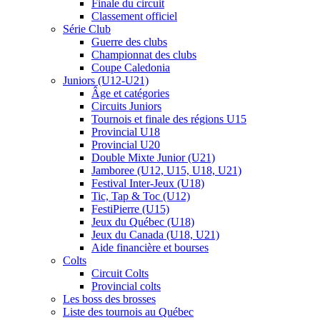
Finale du circuit
Classement officiel
Série Club
Guerre des clubs
Championnat des clubs
Coupe Caledonia
Juniors (U12-U21)
Âge et catégories
Circuits Juniors
Tournois et finale des régions U15
Provincial U18
Provincial U20
Double Mixte Junior (U21)
Jamboree (U12, U15, U18, U21)
Festival Inter-Jeux (U18)
Tic, Tap & Toc (U12)
FestiPierre (U15)
Jeux du Québec (U18)
Jeux du Canada (U18, U21)
Aide financière et bourses
Colts
Circuit Colts
Provincial colts
Les boss des brosses
Liste des tournois au Québec