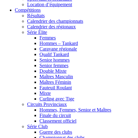
Location d’équipement
Compétitions
Résultats
Calendrier des championnats
Calendrier des régionaux
Série Élite
Femmes
Hommes – Tankard
Caravane régionale
Qualif Tankard
Senior hommes
Senior femmes
Double Mixte
Maîtres Masculin
Maîtres Féminin
Fauteuil Roulant
Mixte
Curling avec Tige
Circuits Provinciaux
Hommes, Femmes, Senior et Maîtres
Finale du circuit
Classement officiel
Série Club
Guerre des clubs
Championnat des clubs