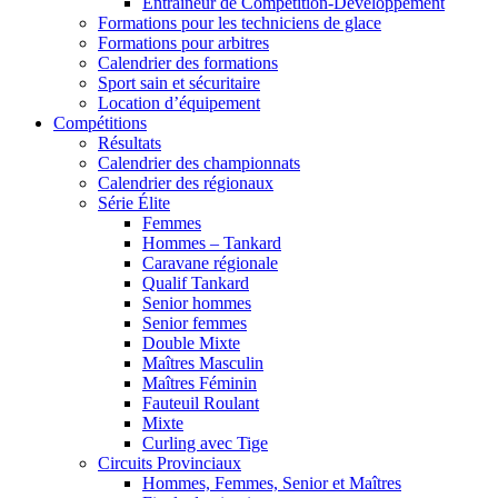
Entraîneur de Compétition-Développement
Formations pour les techniciens de glace
Formations pour arbitres
Calendrier des formations
Sport sain et sécuritaire
Location d’équipement
Compétitions
Résultats
Calendrier des championnats
Calendrier des régionaux
Série Élite
Femmes
Hommes – Tankard
Caravane régionale
Qualif Tankard
Senior hommes
Senior femmes
Double Mixte
Maîtres Masculin
Maîtres Féminin
Fauteuil Roulant
Mixte
Curling avec Tige
Circuits Provinciaux
Hommes, Femmes, Senior et Maîtres