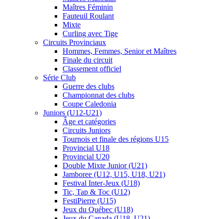
Maîtres Féminin
Fauteuil Roulant
Mixte
Curling avec Tige
Circuits Provinciaux
Hommes, Femmes, Senior et Maîtres
Finale du circuit
Classement officiel
Série Club
Guerre des clubs
Championnat des clubs
Coupe Caledonia
Juniors (U12-U21)
Âge et catégories
Circuits Juniors
Tournois et finale des régions U15
Provincial U18
Provincial U20
Double Mixte Junior (U21)
Jamboree (U12, U15, U18, U21)
Festival Inter-Jeux (U18)
Tic, Tap & Toc (U12)
FestiPierre (U15)
Jeux du Québec (U18)
Jeux du Canada (U18, U21)