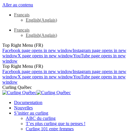
Aller au contenu
Français
English
(
Anglais
)
Français
English
(
Anglais
)
Top Right Menu (FR)
Facebook page opens in new window
Instagram page opens in new
window
X page opens in new window
YouTube page opens in new
window
Top Right Menu (FR)
Facebook page opens in new window
Instagram page opens in new
window
X page opens in new window
YouTube page opens in new
window
Curling Québec
Documentation
Nouvelles
S’initier au curling
ABC du curling
T’es plus curling que tu penses !
Curling 101 entre femmes