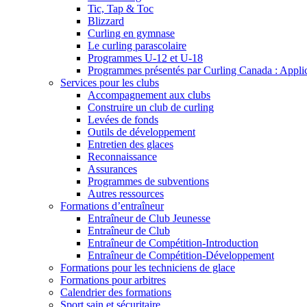
Tic, Tap & Toc
Blizzard
Curling en gymnase
Le curling parascolaire
Programmes U-12 et U-18
Programmes présentés par Curling Canada : Applicat
Services pour les clubs
Accompagnement aux clubs
Construire un club de curling
Levées de fonds
Outils de développement
Entretien des glaces
Reconnaissance
Assurances
Programmes de subventions
Autres ressources
Formations d’entraîneur
Entraîneur de Club Jeunesse
Entraîneur de Club
Entraîneur de Compétition-Introduction
Entraîneur de Compétition-Développement
Formations pour les techniciens de glace
Formations pour arbitres
Calendrier des formations
Sport sain et sécuritaire