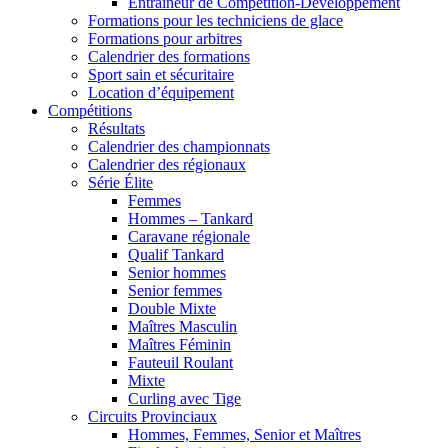
Entraîneur de Compétition-Développement
Formations pour les techniciens de glace
Formations pour arbitres
Calendrier des formations
Sport sain et sécuritaire
Location d’équipement
Compétitions
Résultats
Calendrier des championnats
Calendrier des régionaux
Série Élite
Femmes
Hommes – Tankard
Caravane régionale
Qualif Tankard
Senior hommes
Senior femmes
Double Mixte
Maîtres Masculin
Maîtres Féminin
Fauteuil Roulant
Mixte
Curling avec Tige
Circuits Provinciaux
Hommes, Femmes, Senior et Maîtres