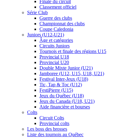
Finale du circuit
Classement officiel
Série Club
Guerre des clubs
Championnat des clubs
Coupe Caledonia
Juniors (U12-U21)
Âge et catégories
Circuits Juniors
Tournois et finale des régions U15
Provincial U18
Provincial U20
Double Mixte Junior (U21)
Jamboree (U12, U15, U18, U21)
Festival Inter-Jeux (U18)
Tic, Tap & Toc (U12)
FestiPierre (U15)
Jeux du Québec (U18)
Jeux du Canada (U18, U21)
Aide financière et bourses
Colts
Circuit Colts
Provincial colts
Les boss des brosses
Liste des tournois au Québec