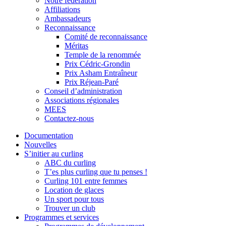
Notre fédération
Affiliations
Ambassadeurs
Reconnaissance
Comité de reconnaissance
Méritas
Temple de la renommée
Prix Cédric-Grondin
Prix Asham Entraîneur
Prix Réjean-Paré
Conseil d’administration
Associations régionales
MEES
Contactez-nous
Documentation
Nouvelles
S’initier au curling
ABC du curling
T’es plus curling que tu penses !
Curling 101 entre femmes
Location de glaces
Un sport pour tous
Trouver un club
Programmes et services