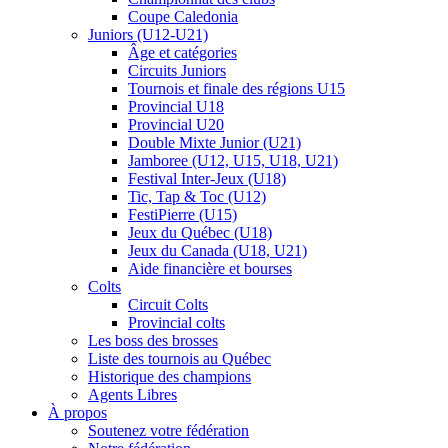
Coupe Caledonia
Juniors (U12-U21)
Âge et catégories
Circuits Juniors
Tournois et finale des régions U15
Provincial U18
Provincial U20
Double Mixte Junior (U21)
Jamboree (U12, U15, U18, U21)
Festival Inter-Jeux (U18)
Tic, Tap & Toc (U12)
FestiPierre (U15)
Jeux du Québec (U18)
Jeux du Canada (U18, U21)
Aide financière et bourses
Colts
Circuit Colts
Provincial colts
Les boss des brosses
Liste des tournois au Québec
Historique des champions
Agents Libres
À propos
Soutenez votre fédération