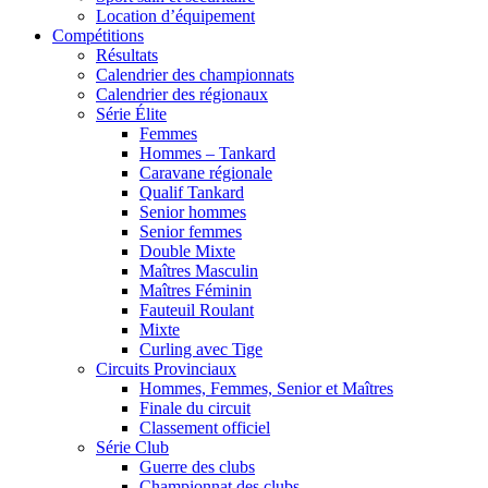
Location d’équipement
Compétitions
Résultats
Calendrier des championnats
Calendrier des régionaux
Série Élite
Femmes
Hommes – Tankard
Caravane régionale
Qualif Tankard
Senior hommes
Senior femmes
Double Mixte
Maîtres Masculin
Maîtres Féminin
Fauteuil Roulant
Mixte
Curling avec Tige
Circuits Provinciaux
Hommes, Femmes, Senior et Maîtres
Finale du circuit
Classement officiel
Série Club
Guerre des clubs
Championnat des clubs