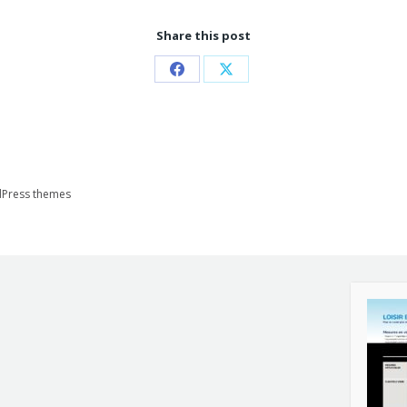
Share this post
Partager
Partager
sur
sur
Facebook
X
Press themes