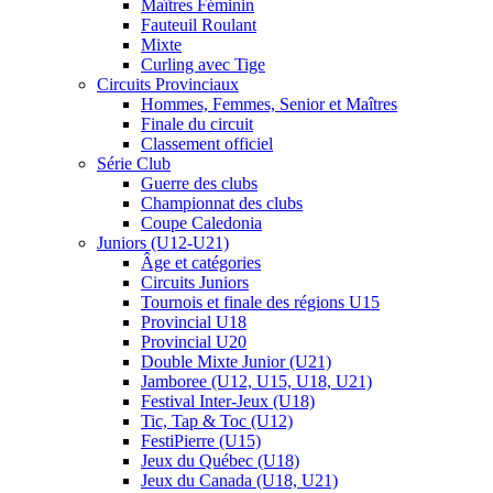
Maîtres Féminin
Fauteuil Roulant
Mixte
Curling avec Tige
Circuits Provinciaux
Hommes, Femmes, Senior et Maîtres
Finale du circuit
Classement officiel
Série Club
Guerre des clubs
Championnat des clubs
Coupe Caledonia
Juniors (U12-U21)
Âge et catégories
Circuits Juniors
Tournois et finale des régions U15
Provincial U18
Provincial U20
Double Mixte Junior (U21)
Jamboree (U12, U15, U18, U21)
Festival Inter-Jeux (U18)
Tic, Tap & Toc (U12)
FestiPierre (U15)
Jeux du Québec (U18)
Jeux du Canada (U18, U21)