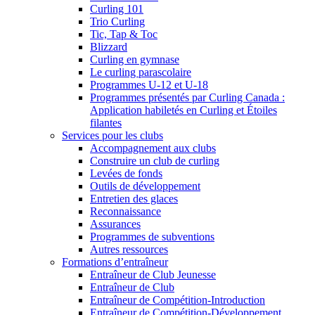
Curling 101
Trio Curling
Tic, Tap & Toc
Blizzard
Curling en gymnase
Le curling parascolaire
Programmes U-12 et U-18
Programmes présentés par Curling Canada :
Application habiletés en Curling et Étoiles
filantes
Services pour les clubs
Accompagnement aux clubs
Construire un club de curling
Levées de fonds
Outils de développement
Entretien des glaces
Reconnaissance
Assurances
Programmes de subventions
Autres ressources
Formations d’entraîneur
Entraîneur de Club Jeunesse
Entraîneur de Club
Entraîneur de Compétition-Introduction
Entraîneur de Compétition-Développement