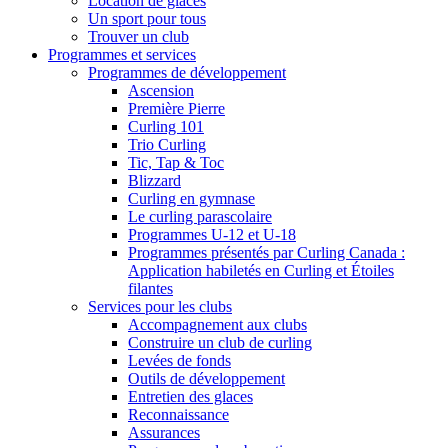
Location de glaces
Un sport pour tous
Trouver un club
Programmes et services
Programmes de développement
Ascension
Première Pierre
Curling 101
Trio Curling
Tic, Tap & Toc
Blizzard
Curling en gymnase
Le curling parascolaire
Programmes U-12 et U-18
Programmes présentés par Curling Canada :
Application habiletés en Curling et Étoiles
filantes
Services pour les clubs
Accompagnement aux clubs
Construire un club de curling
Levées de fonds
Outils de développement
Entretien des glaces
Reconnaissance
Assurances