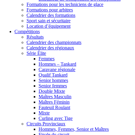
Formations pour les techniciens de glace
Formations pour arbitres
Calendrier des formations
Sport sain et sécuritaire
Location d’équipement
Compétitions
Résultats
Calendrier des championnats
Calendrier des régionaux
Série Élite
Femmes
Hommes – Tankard
Caravane régionale
Qualif Tankard
Senior hommes
Senior femmes
Double Mixte
Maîtres Masculin
Maîtres Féminin
Fauteuil Roulant
Mixte
Curling avec Tige
Circuits Provinciaux
Hommes, Femmes, Senior et Maîtres
Finale du circuit