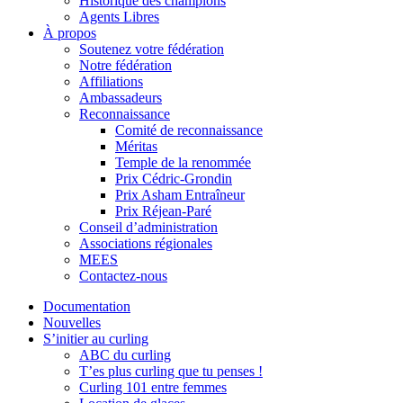
Historique des champions
Agents Libres
À propos
Soutenez votre fédération
Notre fédération
Affiliations
Ambassadeurs
Reconnaissance
Comité de reconnaissance
Méritas
Temple de la renommée
Prix Cédric-Grondin
Prix Asham Entraîneur
Prix Réjean-Paré
Conseil d’administration
Associations régionales
MEES
Contactez-nous
Documentation
Nouvelles
S’initier au curling
ABC du curling
T’es plus curling que tu penses !
Curling 101 entre femmes