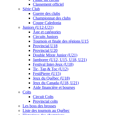
Classement officiel
Série Club
Guerre des clubs
Championnat des clubs
Coupe Caledonia
Juniors (U12-U21)
Âge et catégories
Circuits Juniors
Tournois et finale des régions U15
Provincial U18
Provincial U20
Double Mixte Junior (U21)
Jamboree (U12, U15, U18, U21)
Festival Inter-Jeux (U18)
Tic, Tap & Toc (U12)
FestiPierre (U15)
Jeux du Québec (U18)
Jeux du Canada (U18, U21)
Aide financière et bourses
Colts
Circuit Colts
Provincial colts
Les boss des brosses
Liste des tournois au Québec