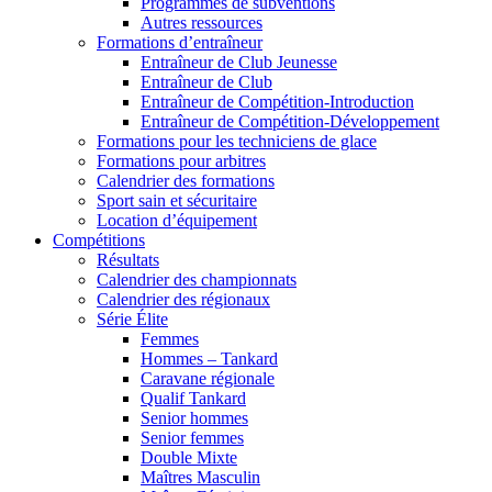
Programmes de subventions
Autres ressources
Formations d’entraîneur
Entraîneur de Club Jeunesse
Entraîneur de Club
Entraîneur de Compétition-Introduction
Entraîneur de Compétition-Développement
Formations pour les techniciens de glace
Formations pour arbitres
Calendrier des formations
Sport sain et sécuritaire
Location d’équipement
Compétitions
Résultats
Calendrier des championnats
Calendrier des régionaux
Série Élite
Femmes
Hommes – Tankard
Caravane régionale
Qualif Tankard
Senior hommes
Senior femmes
Double Mixte
Maîtres Masculin