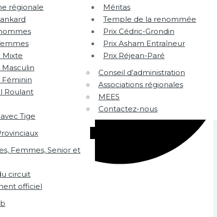
ne régionale
Méritas
Tankard
Temple de la renommée
 hommes
Prix Cédric-Grondin
 femmes
Prix Asham Entraîneur
 Mixte
Prix Réjean-Paré
 Masculin
Conseil d’administration
s Féminin
Associations régionales
l Roulant
MEES
Contactez-nous
 avec Tige
Provinciaux
, Femmes, Senior et
u circuit
ent officiel
ub