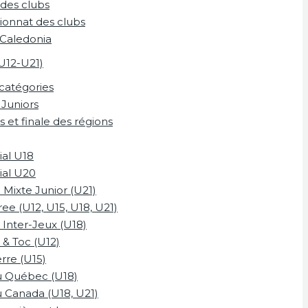
des clubs
onnat des clubs
Caledonia
(U12-U21)
catégories
 Juniors
s et finale des régions
ial U18
ial U20
Mixte Junior (U21)
e (U12, U15, U18, U21)
l Inter-Jeux (U18)
p & Toc (U12)
erre (U15)
u Québec (U18)
 Canada (U18, U21)