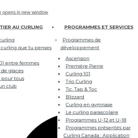
 opens in new window
ITIER AU CURLING
PROGRAMMES ET SERVICES
urling
Programmes de
s curling que tu penses
développement
Ascension
101 entre femmes
Première Pierre
 de glaces
Curling 101
 pour tous
Trio Curling
un club
Tic, Tap & Toc
Blizzard
Curling en gymnase
Le curling parascolaire
Programmes U-12 et U-18
Programmes présentés par
Curling Canada : Application