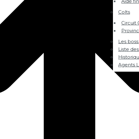
Aide fi
Colts
Circuit 
Provinci
Les boss
Liste de
Historiq
Agents L