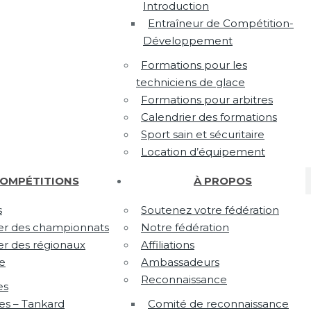
Introduction
Entraîneur de Compétition-
Développement
Formations pour les
techniciens de glace
Formations pour arbitres
Calendrier des formations
Sport sain et sécuritaire
Location d’équipement
OMPÉTITIONS
À PROPOS
s
Soutenez votre fédération
er des championnats
Notre fédération
er des régionaux
Affiliations
te
Ambassadeurs
Reconnaissance
es
 – Tankard
Comité de reconnaissance