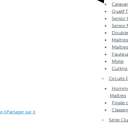
Carava
Qualif 
Senior
Senior
Double
Maîtres
Maître
Fauteui
Mixte
Curling
Circuits 
Hommes
Maîtres
Finale d
Classem
on X
Partager sur X
Série Cl