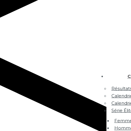
C
Résultat
Calendri
Calendri
Série Éli
Femm
Hommes