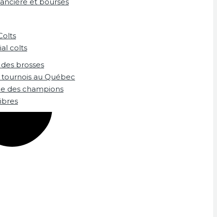
nancière et bourses
Colts
al colts
 des brosses
s tournois au Québec
ue des champions
ibres