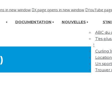
ns in new window
X page opens in new window
YouTube page
DOCUMENTATION
NOUVELLES
S’IN
ABC du c
T’es plu
!
Curling 
)
Location
Un sport
Trouver 