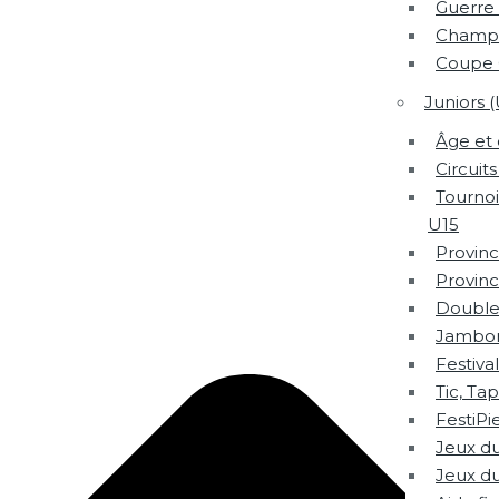
Guerre 
Champi
Coupe 
Juniors 
Âge et 
Circuits
Tournoi
U15
Provinc
Provinc
Double 
Jambore
Festiva
Tic, Ta
FestiPi
Jeux d
Jeux du