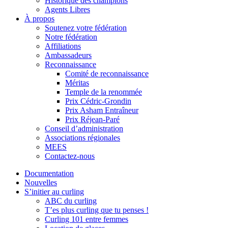
Historique des champions
Agents Libres
À propos
Soutenez votre fédération
Notre fédération
Affiliations
Ambassadeurs
Reconnaissance
Comité de reconnaissance
Méritas
Temple de la renommée
Prix Cédric-Grondin
Prix Asham Entraîneur
Prix Réjean-Paré
Conseil d’administration
Associations régionales
MEES
Contactez-nous
Documentation
Nouvelles
S’initier au curling
ABC du curling
T’es plus curling que tu penses !
Curling 101 entre femmes