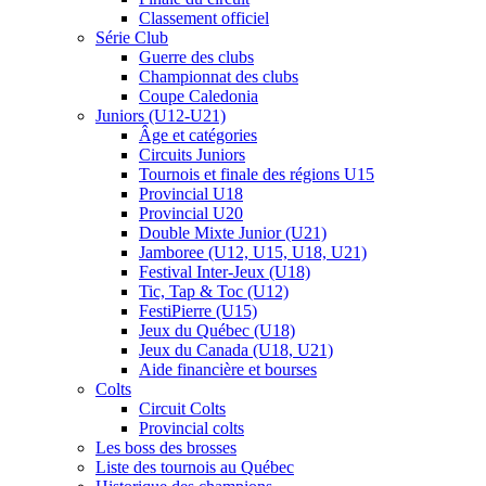
Classement officiel
Série Club
Guerre des clubs
Championnat des clubs
Coupe Caledonia
Juniors (U12-U21)
Âge et catégories
Circuits Juniors
Tournois et finale des régions U15
Provincial U18
Provincial U20
Double Mixte Junior (U21)
Jamboree (U12, U15, U18, U21)
Festival Inter-Jeux (U18)
Tic, Tap & Toc (U12)
FestiPierre (U15)
Jeux du Québec (U18)
Jeux du Canada (U18, U21)
Aide financière et bourses
Colts
Circuit Colts
Provincial colts
Les boss des brosses
Liste des tournois au Québec