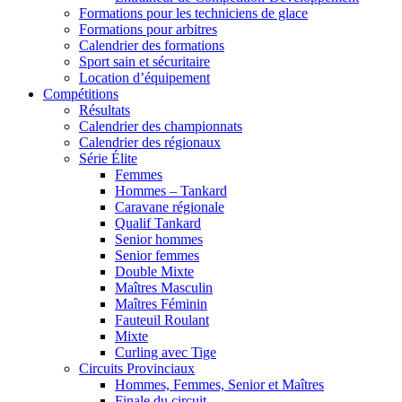
Formations pour les techniciens de glace
Formations pour arbitres
Calendrier des formations
Sport sain et sécuritaire
Location d’équipement
Compétitions
Résultats
Calendrier des championnats
Calendrier des régionaux
Série Élite
Femmes
Hommes – Tankard
Caravane régionale
Qualif Tankard
Senior hommes
Senior femmes
Double Mixte
Maîtres Masculin
Maîtres Féminin
Fauteuil Roulant
Mixte
Curling avec Tige
Circuits Provinciaux
Hommes, Femmes, Senior et Maîtres
Finale du circuit