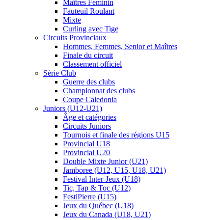
Maîtres Féminin
Fauteuil Roulant
Mixte
Curling avec Tige
Circuits Provinciaux
Hommes, Femmes, Senior et Maîtres
Finale du circuit
Classement officiel
Série Club
Guerre des clubs
Championnat des clubs
Coupe Caledonia
Juniors (U12-U21)
Âge et catégories
Circuits Juniors
Tournois et finale des régions U15
Provincial U18
Provincial U20
Double Mixte Junior (U21)
Jamboree (U12, U15, U18, U21)
Festival Inter-Jeux (U18)
Tic, Tap & Toc (U12)
FestiPierre (U15)
Jeux du Québec (U18)
Jeux du Canada (U18, U21)