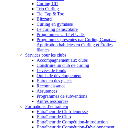
Curling 101
Trio Curling
Tic, Tap & Toc
Blizzard
Curling en gymnase
Le curling parascolaire
Programmes U-12 et U-18
Programmes présentés par Curling Canada :
Application habiletés en Curling et Étoiles
filantes
Services pour les clubs
Accompagnement aux clubs
Construire un club de curling
Levées de fonds
Outils de développement
Entretien des glaces
Reconnaissance
Assurances
Programmes de subventions
Autres ressources
Formations d’entraîneur
Entraîneur de Club Jeunesse
Entraîneur de Club
Entraîneur de Compétition-Introduction
Entraîneur de Compétition-Développement