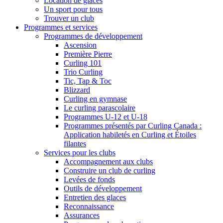
Location de glaces
Un sport pour tous
Trouver un club
Programmes et services
Programmes de développement
Ascension
Première Pierre
Curling 101
Trio Curling
Tic, Tap & Toc
Blizzard
Curling en gymnase
Le curling parascolaire
Programmes U-12 et U-18
Programmes présentés par Curling Canada :
Application habiletés en Curling et Étoiles
filantes
Services pour les clubs
Accompagnement aux clubs
Construire un club de curling
Levées de fonds
Outils de développement
Entretien des glaces
Reconnaissance
Assurances