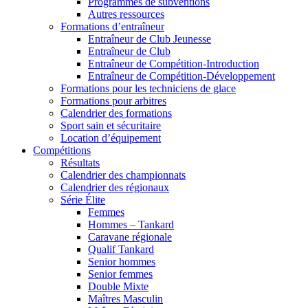
Programmes de subventions
Autres ressources
Formations d’entraîneur
Entraîneur de Club Jeunesse
Entraîneur de Club
Entraîneur de Compétition-Introduction
Entraîneur de Compétition-Développement
Formations pour les techniciens de glace
Formations pour arbitres
Calendrier des formations
Sport sain et sécuritaire
Location d’équipement
Compétitions
Résultats
Calendrier des championnats
Calendrier des régionaux
Série Élite
Femmes
Hommes – Tankard
Caravane régionale
Qualif Tankard
Senior hommes
Senior femmes
Double Mixte
Maîtres Masculin