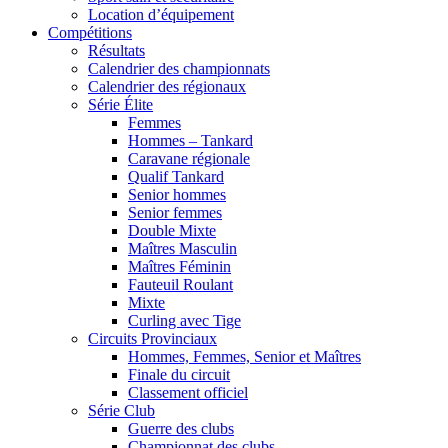
Location d’équipement
Compétitions
Résultats
Calendrier des championnats
Calendrier des régionaux
Série Élite
Femmes
Hommes – Tankard
Caravane régionale
Qualif Tankard
Senior hommes
Senior femmes
Double Mixte
Maîtres Masculin
Maîtres Féminin
Fauteuil Roulant
Mixte
Curling avec Tige
Circuits Provinciaux
Hommes, Femmes, Senior et Maîtres
Finale du circuit
Classement officiel
Série Club
Guerre des clubs
Championnat des clubs