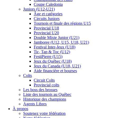
Coupe Caledonia
Juniors (U12-U21)
Âge et catégories
Circuits Juniors
Tournois et finale des régions U15
Provincial U18
Provincial U20
Double Mixte Junior (U21)
Jamboree (U12, U15, U18, U21)
Festival Inter-Jeux (U18)
Tic, Tap & Toc (U12)
FestiPierre (U15)
Jeux du Québec (U18)
Jeux du Canada (U18, U21)
Aide financière et bourses
Colts
Circuit Colts
Provincial colts
Les boss des brosses
Liste des tournois au Québec
Historique des champions
Agents Libres
À propos
Soutenez votre fédération