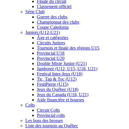
Finale du circuit
Classement officiel
Série Club
Guerre des clubs
Championnat des clubs
Coupe Caledonia
Juniors (U12-U21)
Âge et catégories
Circuits Juniors
Tournois et finale des régions U15
Provincial U18
Provincial U20
Double Mixte Junior (U21)
Jamboree (U12, U15, U18, U21)
Festival Inter-Jeux (U18)
Tic, Tap & Toc (U12)
FestiPierre (U15)
Jeux du Québec (U18)
Jeux du Canada (U18, U21)
Aide financière et bourses
Colts
Circuit Colts
Provincial colts
Les boss des brosses
Liste des tournois au Québec