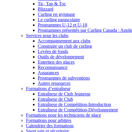
Tic, Tap & Toc
Blizzard
Curling en gymnase
Le curling parascolaire
Programmes U-12 et U-18
Programmes présentés par Curling Canada : Applicat
Services pour les clubs
Accompagnement aux clubs
Construire un club de curling
Levées de fonds
Outils de développement
Entretien des glaces
Reconnaissance
Assurances
Programmes de subventions
Autres ressources
Formations d’entraîneur
Entraîneur de Club Jeunesse
Entraîneur de Club
Entraîneur de Compétition-Introduction
Entraîneur de Compétition-Développement
Formations pour les techniciens de glace
Formations pour arbitres
Calendrier des formations
Sport sain et sécuritaire