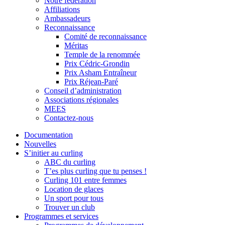
Notre fédération
Affiliations
Ambassadeurs
Reconnaissance
Comité de reconnaissance
Méritas
Temple de la renommée
Prix Cédric-Grondin
Prix Asham Entraîneur
Prix Réjean-Paré
Conseil d’administration
Associations régionales
MEES
Contactez-nous
Documentation
Nouvelles
S’initier au curling
ABC du curling
T’es plus curling que tu penses !
Curling 101 entre femmes
Location de glaces
Un sport pour tous
Trouver un club
Programmes et services