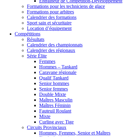
Entraîneur de Compétition-Développement
Formations pour les techniciens de glace
Formations pour arbitres
Calendrier des formations
Sport sain et sécuritaire
Location d’équipement
Compétitions
Résultats
Calendrier des championnats
Calendrier des régionaux
Série Élite
Femmes
Hommes – Tankard
Caravane régionale
Qualif Tankard
Senior hommes
Senior femmes
Double Mixte
Maîtres Masculin
Maîtres Féminin
Fauteuil Roulant
Mixte
Curling avec Tige
Circuits Provinciaux
Hommes, Femmes, Senior et Maîtres