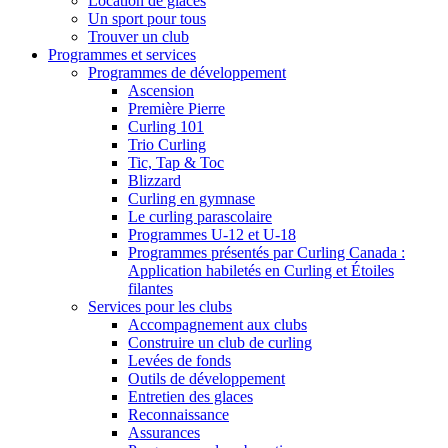
Location de glaces
Un sport pour tous
Trouver un club
Programmes et services
Programmes de développement
Ascension
Première Pierre
Curling 101
Trio Curling
Tic, Tap & Toc
Blizzard
Curling en gymnase
Le curling parascolaire
Programmes U-12 et U-18
Programmes présentés par Curling Canada :
Application habiletés en Curling et Étoiles
filantes
Services pour les clubs
Accompagnement aux clubs
Construire un club de curling
Levées de fonds
Outils de développement
Entretien des glaces
Reconnaissance
Assurances