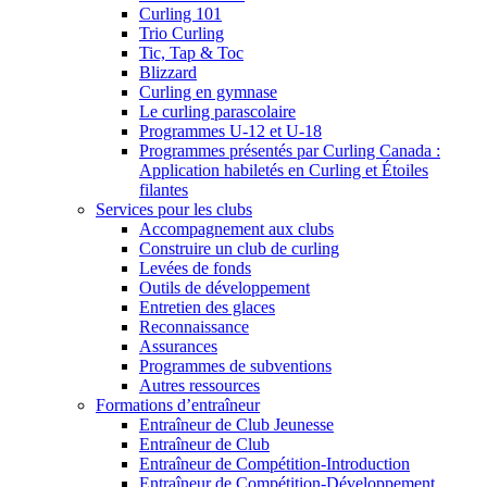
Curling 101
Trio Curling
Tic, Tap & Toc
Blizzard
Curling en gymnase
Le curling parascolaire
Programmes U-12 et U-18
Programmes présentés par Curling Canada :
Application habiletés en Curling et Étoiles
filantes
Services pour les clubs
Accompagnement aux clubs
Construire un club de curling
Levées de fonds
Outils de développement
Entretien des glaces
Reconnaissance
Assurances
Programmes de subventions
Autres ressources
Formations d’entraîneur
Entraîneur de Club Jeunesse
Entraîneur de Club
Entraîneur de Compétition-Introduction
Entraîneur de Compétition-Développement