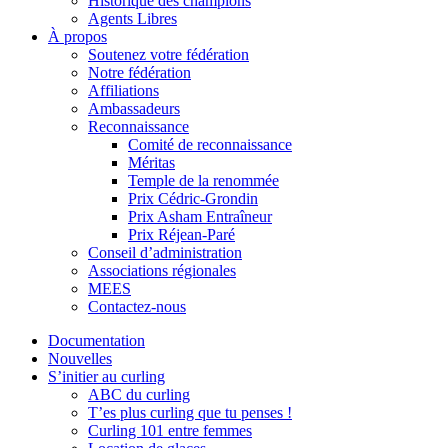
Historique des champions
Agents Libres
À propos
Soutenez votre fédération
Notre fédération
Affiliations
Ambassadeurs
Reconnaissance
Comité de reconnaissance
Méritas
Temple de la renommée
Prix Cédric-Grondin
Prix Asham Entraîneur
Prix Réjean-Paré
Conseil d’administration
Associations régionales
MEES
Contactez-nous
Documentation
Nouvelles
S’initier au curling
ABC du curling
T’es plus curling que tu penses !
Curling 101 entre femmes