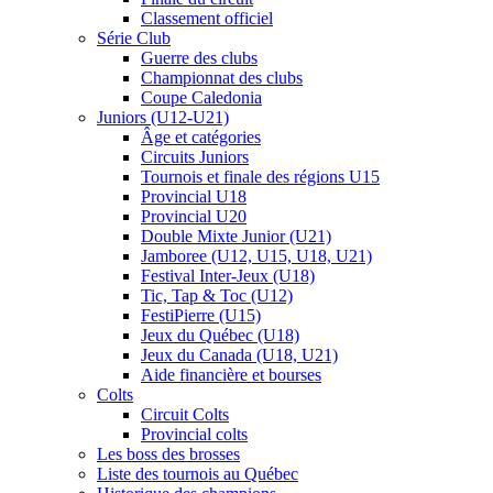
Classement officiel
Série Club
Guerre des clubs
Championnat des clubs
Coupe Caledonia
Juniors (U12-U21)
Âge et catégories
Circuits Juniors
Tournois et finale des régions U15
Provincial U18
Provincial U20
Double Mixte Junior (U21)
Jamboree (U12, U15, U18, U21)
Festival Inter-Jeux (U18)
Tic, Tap & Toc (U12)
FestiPierre (U15)
Jeux du Québec (U18)
Jeux du Canada (U18, U21)
Aide financière et bourses
Colts
Circuit Colts
Provincial colts
Les boss des brosses
Liste des tournois au Québec