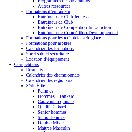
Programmes de subventions
Autres ressources
Formations d’entraîneur
Entraîneur de Club Jeunesse
Entraîneur de Club
Entraîneur de Compétition-Introduction
Entraîneur de Compétition-Développement
Formations pour les techniciens de glace
Formations pour arbitres
Calendrier des formations
Sport sain et sécuritaire
Location d’équipement
Compétitions
Résultats
Calendrier des championnats
Calendrier des régionaux
Série Élite
Femmes
Hommes – Tankard
Caravane régionale
Qualif Tankard
Senior hommes
Senior femmes
Double Mixte
Maîtres Masculin