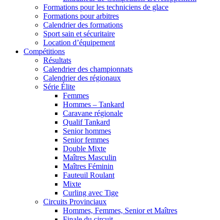
Formations pour les techniciens de glace
Formations pour arbitres
Calendrier des formations
Sport sain et sécuritaire
Location d’équipement
Compétitions
Résultats
Calendrier des championnats
Calendrier des régionaux
Série Élite
Femmes
Hommes – Tankard
Caravane régionale
Qualif Tankard
Senior hommes
Senior femmes
Double Mixte
Maîtres Masculin
Maîtres Féminin
Fauteuil Roulant
Mixte
Curling avec Tige
Circuits Provinciaux
Hommes, Femmes, Senior et Maîtres
Finale du circuit