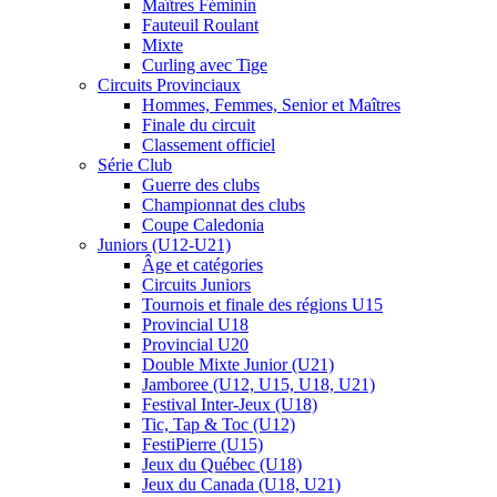
Maîtres Féminin
Fauteuil Roulant
Mixte
Curling avec Tige
Circuits Provinciaux
Hommes, Femmes, Senior et Maîtres
Finale du circuit
Classement officiel
Série Club
Guerre des clubs
Championnat des clubs
Coupe Caledonia
Juniors (U12-U21)
Âge et catégories
Circuits Juniors
Tournois et finale des régions U15
Provincial U18
Provincial U20
Double Mixte Junior (U21)
Jamboree (U12, U15, U18, U21)
Festival Inter-Jeux (U18)
Tic, Tap & Toc (U12)
FestiPierre (U15)
Jeux du Québec (U18)
Jeux du Canada (U18, U21)