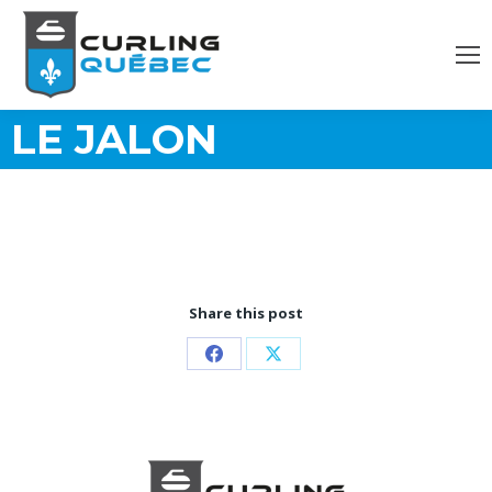
LE JALON
Share this post
Partager
Partager
sur
sur
Facebook
X