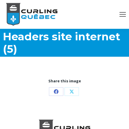
Headers site internet
(5)
Share this image
Partager
Partager
sur
sur
Facebook
X