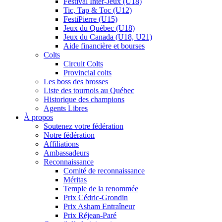
Festival Inter-Jeux (U18)
Tic, Tap & Toc (U12)
FestiPierre (U15)
Jeux du Québec (U18)
Jeux du Canada (U18, U21)
Aide financière et bourses
Colts
Circuit Colts
Provincial colts
Les boss des brosses
Liste des tournois au Québec
Historique des champions
Agents Libres
À propos
Soutenez votre fédération
Notre fédération
Affiliations
Ambassadeurs
Reconnaissance
Comité de reconnaissance
Méritas
Temple de la renommée
Prix Cédric-Grondin
Prix Asham Entraîneur
Prix Réjean-Paré