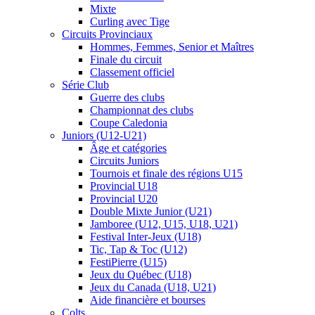
Mixte
Curling avec Tige
Circuits Provinciaux
Hommes, Femmes, Senior et Maîtres
Finale du circuit
Classement officiel
Série Club
Guerre des clubs
Championnat des clubs
Coupe Caledonia
Juniors (U12-U21)
Âge et catégories
Circuits Juniors
Tournois et finale des régions U15
Provincial U18
Provincial U20
Double Mixte Junior (U21)
Jamboree (U12, U15, U18, U21)
Festival Inter-Jeux (U18)
Tic, Tap & Toc (U12)
FestiPierre (U15)
Jeux du Québec (U18)
Jeux du Canada (U18, U21)
Aide financière et bourses
Colts