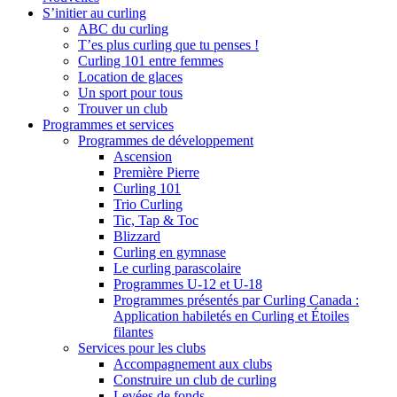
S’initier au curling
ABC du curling
T’es plus curling que tu penses !
Curling 101 entre femmes
Location de glaces
Un sport pour tous
Trouver un club
Programmes et services
Programmes de développement
Ascension
Première Pierre
Curling 101
Trio Curling
Tic, Tap & Toc
Blizzard
Curling en gymnase
Le curling parascolaire
Programmes U-12 et U-18
Programmes présentés par Curling Canada :
Application habiletés en Curling et Étoiles
filantes
Services pour les clubs
Accompagnement aux clubs
Construire un club de curling
Levées de fonds