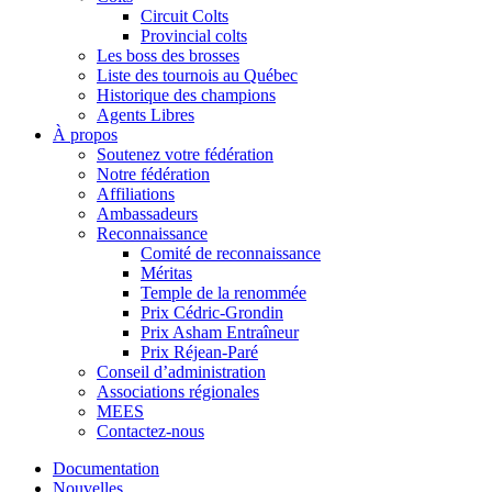
Circuit Colts
Provincial colts
Les boss des brosses
Liste des tournois au Québec
Historique des champions
Agents Libres
À propos
Soutenez votre fédération
Notre fédération
Affiliations
Ambassadeurs
Reconnaissance
Comité de reconnaissance
Méritas
Temple de la renommée
Prix Cédric-Grondin
Prix Asham Entraîneur
Prix Réjean-Paré
Conseil d’administration
Associations régionales
MEES
Contactez-nous
Documentation
Nouvelles