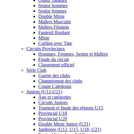
Qualif Tankard
Senior hommes
Senior femmes
Double Mixte
Maîtres Masculin
Maîtres Féminin
Fauteuil Roulant
Mixte
Curling avec Tige
Circuits Provinciaux
Hommes, Femmes, Senior et Maîtres
Finale du circuit
Classement officiel
Série Club
Guerre des clubs
Championnat des clubs
Coupe Caledonia
Juniors (U12-U21)
Âge et catégories
Circuits Juniors
Tournois et finale des régions U15
Provincial U18
Provincial U20
Double Mixte Junior (U21)
Jamboree (U12, U15, U18, U21)