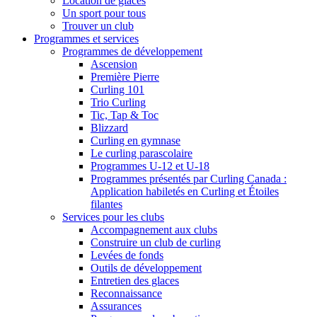
Location de glaces
Un sport pour tous
Trouver un club
Programmes et services
Programmes de développement
Ascension
Première Pierre
Curling 101
Trio Curling
Tic, Tap & Toc
Blizzard
Curling en gymnase
Le curling parascolaire
Programmes U-12 et U-18
Programmes présentés par Curling Canada :
Application habiletés en Curling et Étoiles
filantes
Services pour les clubs
Accompagnement aux clubs
Construire un club de curling
Levées de fonds
Outils de développement
Entretien des glaces
Reconnaissance
Assurances