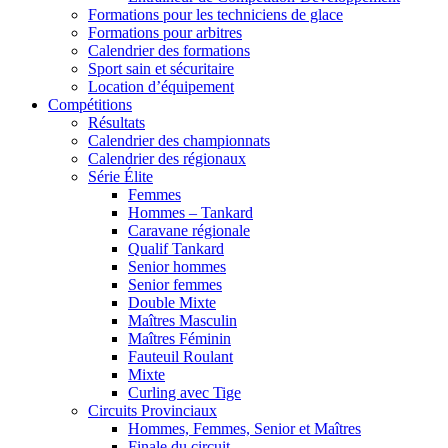
Formations pour les techniciens de glace
Formations pour arbitres
Calendrier des formations
Sport sain et sécuritaire
Location d’équipement
Compétitions
Résultats
Calendrier des championnats
Calendrier des régionaux
Série Élite
Femmes
Hommes – Tankard
Caravane régionale
Qualif Tankard
Senior hommes
Senior femmes
Double Mixte
Maîtres Masculin
Maîtres Féminin
Fauteuil Roulant
Mixte
Curling avec Tige
Circuits Provinciaux
Hommes, Femmes, Senior et Maîtres
Finale du circuit