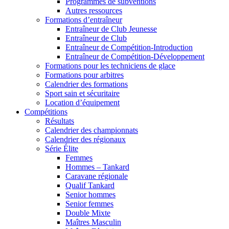
Programmes de subventions
Autres ressources
Formations d’entraîneur
Entraîneur de Club Jeunesse
Entraîneur de Club
Entraîneur de Compétition-Introduction
Entraîneur de Compétition-Développement
Formations pour les techniciens de glace
Formations pour arbitres
Calendrier des formations
Sport sain et sécuritaire
Location d’équipement
Compétitions
Résultats
Calendrier des championnats
Calendrier des régionaux
Série Élite
Femmes
Hommes – Tankard
Caravane régionale
Qualif Tankard
Senior hommes
Senior femmes
Double Mixte
Maîtres Masculin