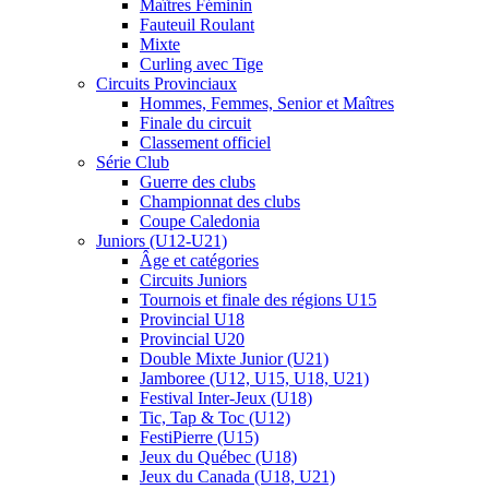
Maîtres Féminin
Fauteuil Roulant
Mixte
Curling avec Tige
Circuits Provinciaux
Hommes, Femmes, Senior et Maîtres
Finale du circuit
Classement officiel
Série Club
Guerre des clubs
Championnat des clubs
Coupe Caledonia
Juniors (U12-U21)
Âge et catégories
Circuits Juniors
Tournois et finale des régions U15
Provincial U18
Provincial U20
Double Mixte Junior (U21)
Jamboree (U12, U15, U18, U21)
Festival Inter-Jeux (U18)
Tic, Tap & Toc (U12)
FestiPierre (U15)
Jeux du Québec (U18)
Jeux du Canada (U18, U21)