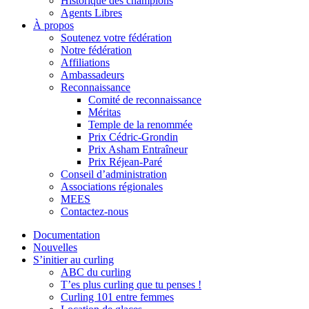
Historique des champions
Agents Libres
À propos
Soutenez votre fédération
Notre fédération
Affiliations
Ambassadeurs
Reconnaissance
Comité de reconnaissance
Méritas
Temple de la renommée
Prix Cédric-Grondin
Prix Asham Entraîneur
Prix Réjean-Paré
Conseil d’administration
Associations régionales
MEES
Contactez-nous
Documentation
Nouvelles
S’initier au curling
ABC du curling
T’es plus curling que tu penses !
Curling 101 entre femmes