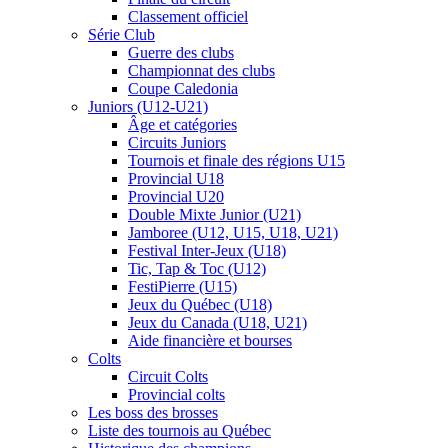
Classement officiel
Série Club
Guerre des clubs
Championnat des clubs
Coupe Caledonia
Juniors (U12-U21)
Âge et catégories
Circuits Juniors
Tournois et finale des régions U15
Provincial U18
Provincial U20
Double Mixte Junior (U21)
Jamboree (U12, U15, U18, U21)
Festival Inter-Jeux (U18)
Tic, Tap & Toc (U12)
FestiPierre (U15)
Jeux du Québec (U18)
Jeux du Canada (U18, U21)
Aide financière et bourses
Colts
Circuit Colts
Provincial colts
Les boss des brosses
Liste des tournois au Québec