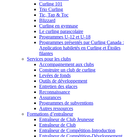
Curling 101
Trio Curling
Tic, Tap & Toc
Blizzard
Curling en gymnase
Le curling parascolaire
Programmes U-12 et U-18
Programmes présentés par Curling Canada :
Application habiletés en Curling et Étoiles
filantes
Services pour les clubs
Accompagnement aux clubs
Construire un club de curling
Levées de fonds
Outils de développement
Entretien des glaces
Reconnaissance
Assurances
Programmes de subventions
Autres ressources
Formations d’entraîneur
Entraîneur de Club Jeunesse
Entraîneur de Club
Entraîneur de Compétition-Introduction
Entraîneur de Compétition-Développement